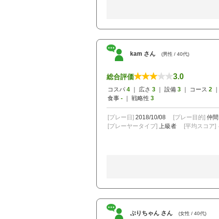
kam さん
(男性 / 40代)
3.0
総合評価
コスパ
4
｜ 広さ
3
｜ 設備
3
｜ コース
2
｜
食事
-
｜ 戦略性
3
[プレー日]
2018/10/08
[プレー目的]
仲間
[プレーヤータイプ]
上級者
[平均スコア]
ぷりちゃん さん
(女性 / 40代)