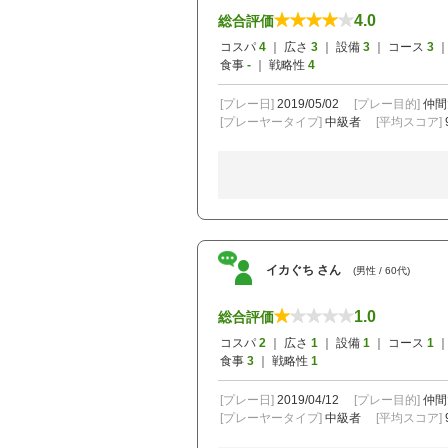
4.0
総合評価
コスパ
4
｜ 広さ
3
｜ 設備
3
｜ コース
3
｜
食事
-
｜ 戦略性
4
[プレー日]
2019/05/02
[プレー目的]
仲間
[プレーヤータイプ]
中級者
[平均スコア]
イカぐち さん
(男性 / 60代)
1.0
総合評価
コスパ
2
｜ 広さ
1
｜ 設備
1
｜ コース
1
｜
食事
3
｜ 戦略性
1
[プレー日]
2019/04/12
[プレー目的]
仲間
[プレーヤータイプ]
中級者
[平均スコア]