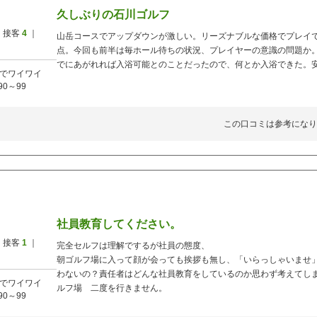
久しぶりの石川ゴルフ
 接客
4
｜
山岳コースでアップダウンが激しい。リーズナブルな価格でプレイ
点。今回も前半は毎ホール待ちの状況、プレイヤーの意識の問題か
でにあがれれば入浴可能とのことだったので、何とか入浴できた。
でワイワイ
90～99
この口コミは参考になり
社員教育してください。
 接客
1
｜
完全セルフは理解でするが社員の態度、
朝ゴルフ場に入って顔が会っても挨拶も無し、「いらっしゃいませ
わないの？責任者はどんな社員教育をしているのか思わず考えてし
でワイワイ
ルフ場 二度を行きません。
90～99