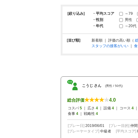
[絞り込み]
・平均スコア
～79
・性別
男性
・年代
～20代
[並び順]
新着順 ｜ 評価の高い順（
スタッフの接客がいい
｜
食
こうじ さん
(男性 / 50代)
4.0
総合評価
コスパ
5
｜ 広さ
4
｜ 設備
4
｜ コース
4
｜
食事
4
｜ 戦略性
4
[プレー日]
2019/06/01
[プレー目的]
仲間
[プレーヤータイプ]
中級者
[平均スコア]