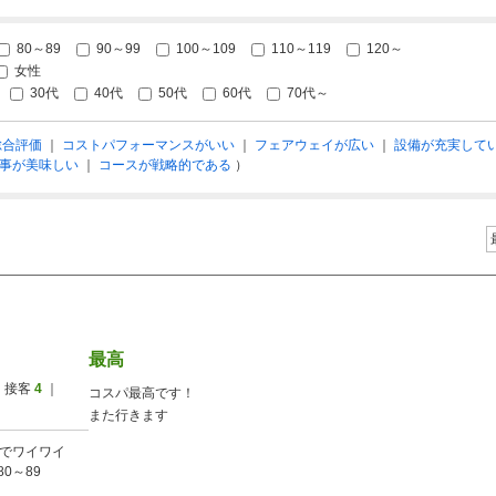
80～89
90～99
100～109
110～119
120～
女性
30代
40代
50代
60代
70代～
総合評価
｜
コストパフォーマンスがいい
｜
フェアウェイが広い
｜
設備が充実して
事が美味しい
｜
コースが戦略的である
）
最高
 接客
4
｜
コスパ最高です！
また行きます
でワイワイ
80～89