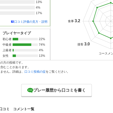
13%
4%
17%
3.2
食事
口コミ評価の見方・説明
プレイヤータイプ
初心者
22%
3.0
接客
中級者
74%
上級者
4%
コースメ
女性
13%
員の方の投稿です。
を含むことがあります。
りません。詳細は、
口コミ投稿の掟
をご覧ください。
プレー履歴から口コミを書く
口コミ コメント一覧