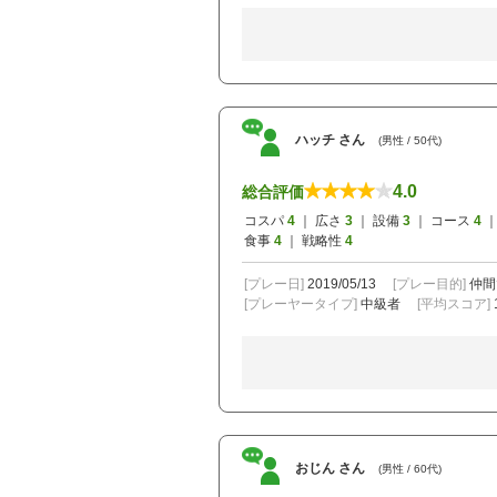
ハッチ さん
(男性 / 50代)
4.0
総合評価
コスパ
4
｜ 広さ
3
｜ 設備
3
｜ コース
4
｜
食事
4
｜ 戦略性
4
[プレー日]
2019/05/13
[プレー目的]
仲間
[プレーヤータイプ]
中級者
[平均スコア]
おじん さん
(男性 / 60代)