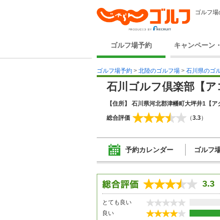
ゴルフ場
ゴルフ場予約
キャンペーン
ゴルフ場予約
>
北陸のゴルフ場
>
石川県のゴ
石川ゴルフ倶楽部【ア
【住所】 石川県河北郡津幡町大坪井1
【ア
総合評価
（
3.3
）
予約カレンダー
ゴルフ
3.3
とても良い
良い