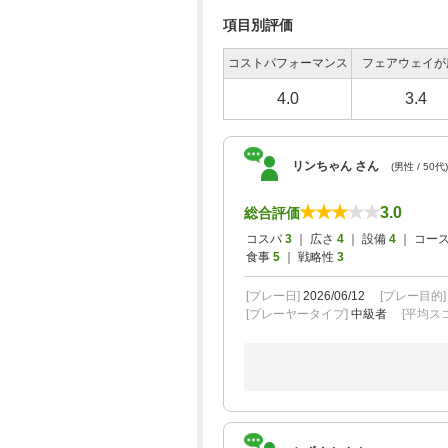
項目別評価
コストパフォーマンス
フェアウェイが
4.0
3.4
リンちゃん さん
(男性 / 50代)
3.0
総合評価
コスパ
3
｜ 広さ
4
｜ 設備
4
｜ コー
食事
5
｜ 戦略性
3
[プレー日]
2026/06/12
[プレー目的
[プレーヤータイプ]
中級者
[平均スコ