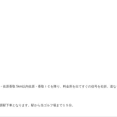
・佐原香取 5km以内佐原・香取ＩＣを降り、料金所を出てすぐの信号を右折。道な
原駅下車となります。駅から当ゴルフ場まで１５分。