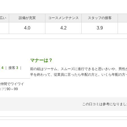
広い
設備が充実
コースメンテナンス
スタッフの接客
4.0
4.2
3.9
マナーは？
ス
4
｜ 接客
3
｜
前の組はツーサム、スムーズに進行できると思いきいや、男性
半を終わって、従業員に言ったら年配の方と。いくら年配の方
]
仲間でワイワイ
ア]
90～99
この口コミは参考になりまし