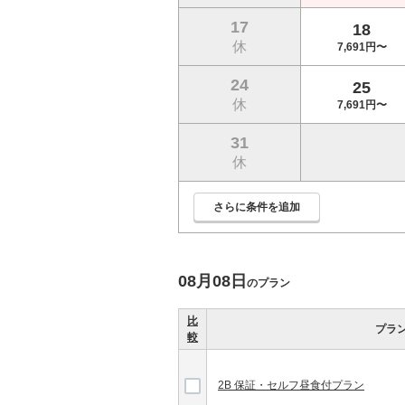
17
18
休
7,691円〜
24
25
休
7,691円〜
31
休
さらに条件を追加
08月08日
のプラン
比
プラ
較
2B 保証・セルフ昼食付プラン