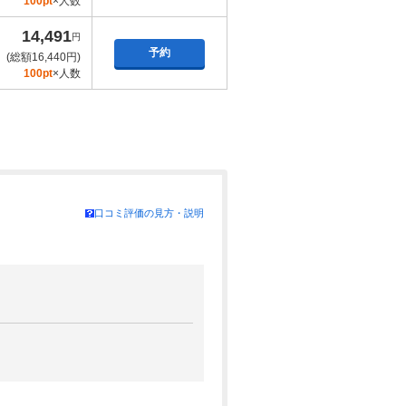
100pt
×人数
14,491
円
予約
(総額16,440円)
100pt
×人数
口コミ評価の見方・説明