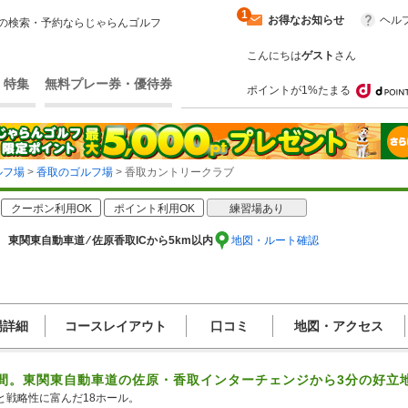
1
お得なお知らせ
ヘル
の検索・予約ならじゃらんゴルフ
こんにちは
ゲスト
さん
・特集
無料プレー券・優待券
ポイントが1%たまる
ルフ場
>
香取のゴルフ場
> 香取カントリークラブ
クーポン利用OK
ポイント利用OK
練習場あり
 東関東自動車道 ⁄ 佐原香取ICから5km以内
地図・ルート確認
場詳細
コースレイアウト
口コミ
地図・アクセス
間。東関東自動車道の佐原・香取インターチェンジから3分の好立
戦略性に富んだ18ホール。
