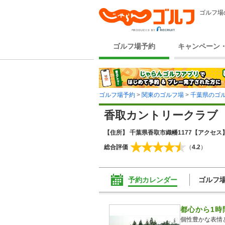
ゴルフ場
ゴルフ場予約
キャンペーン
ゴルフ場予約
>
関東のゴルフ場
>
千葉県のゴ
香取カントリークラブ
【住所】 千葉県香取市織幡1177
【アクセス】
総合評価
（
4.2
）
予約カレンダー
ゴルフ
都心から1時
個性豊かな表情と