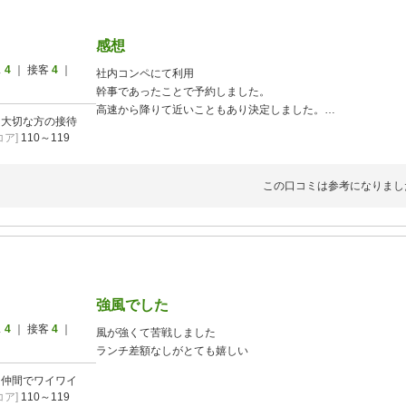
感想
ス
4
｜ 接客
4
｜
社内コンペにて利用
幹事であったことで予約しました。
高速から降りて近いこともあり決定しました。
]
大切な方の接待
ア]
110～119
上級者から初心者までの参加者からは、概ね良かったとの報告
若手には、少し料金負担となりましたが関東圏では致し方ない
この口コミは参考になりまし
また利用させて頂きたいです。
強風でした
ス
4
｜ 接客
4
｜
風が強くて苦戦しました
ランチ差額なしがとても嬉しい
]
仲間でワイワイ
ア]
110～119