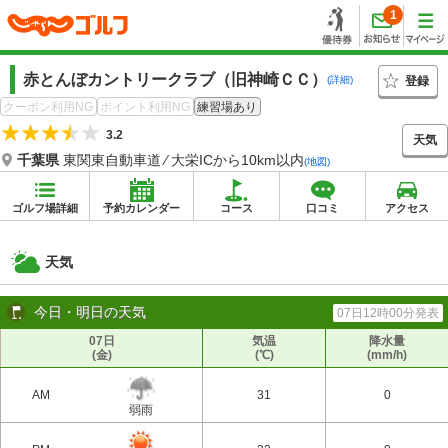
1
赤とんぼカントリークラブ（旧神崎ＣＣ）
登録
(詳細)
クーポン利用NG
ポイント利用NG
練習場あり
3.2
天気
千葉県
東関東自動車道 ⁄ 大栄ICから10km以内
(地図)
ゴルフ場詳細
予約カレンダー
コース
口コミ
アクセス
天気
今日・明日の天気
07日12時00分発表
07日
気温
降水量
(金)
(℃)
(mm/h)
AM
31
0
弱雨