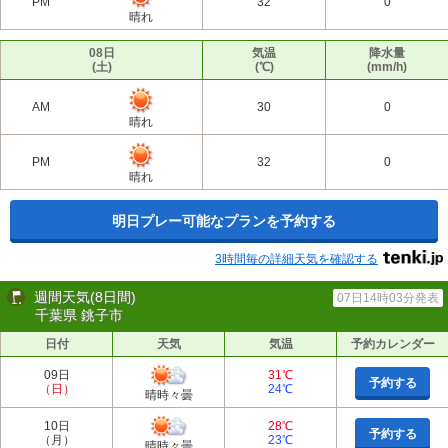
PM
32
0
晴れ
08日
気温
降水量
(土)
(℃)
(mm/h)
AM
30
0
晴れ
PM
32
0
晴れ
明日プレー可能なプランを予約する
3時間毎の詳細天気を確認する
週間天気(8日間)
07日14時03分発表
千葉県 銚子市
日付
天気
気温
予約カレンダー
09日
31℃
予約する
（日）
24℃
晴時々曇
10日
28℃
予約する
（月）
23℃
晴時々曇