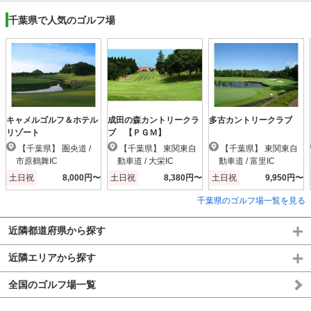
千葉県で人気のゴルフ場
キャメルゴルフ＆ホテル
成田の森カントリークラ
多古カントリークラブ
リゾート
ブ 【ＰＧＭ】
【千葉県】 圏央道 /
【千葉県】 東関東自
【千葉県】 東関東自
市原鶴舞IC
動車道 / 大栄IC
動車道 / 富里IC
土日祝
8,000円〜
土日祝
8,380円〜
土日祝
9,950円〜
千葉県のゴルフ場一覧を見る
近隣都道府県から探す
近隣エリアから探す
全国のゴルフ場一覧