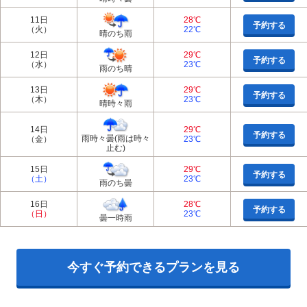
11日
28℃
予約する
（火）
22℃
晴のち雨
12日
29℃
予約する
（水）
23℃
雨のち晴
13日
29℃
予約する
（木）
23℃
晴時々雨
14日
29℃
予約する
雨時々曇(雨は時々
（金）
23℃
止む)
15日
29℃
予約する
（土）
23℃
雨のち曇
16日
28℃
予約する
（日）
23℃
曇一時雨
今すぐ予約できるプランを見る