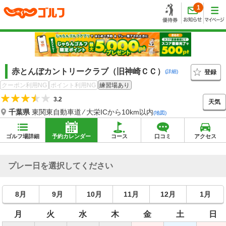
1
赤とんぼカントリークラブ（旧神崎ＣＣ）
登録
(詳細)
クーポン利用NG
ポイント利用NG
練習場あり
3.2
天気
千葉県
東関東自動車道 ⁄ 大栄ICから10km以内
(地図)
ゴルフ場詳細
予約カレンダー
コース
口コミ
アクセス
プレー日を選択してください
8月
9月
10月
11月
12月
1月
月
火
水
木
金
土
日