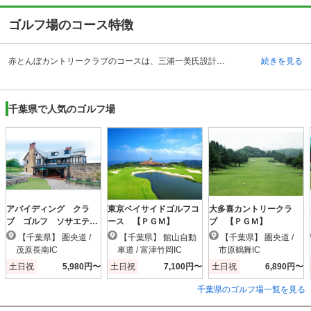
ゴルフ場のコース特徴
赤とんぼカントリークラブのコースは、三浦一美氏設計による、ありのままの自然を生かしたコースのゴルフ場です。ゴルフのプレーをしながら森林浴が出来るような空間であり、その点も都心から来るゴルファーからの人気のポイントとなっています。丘陵コースに18のホールが配置されており、コースは平坦のように見えて、左右のどちらかに難所がある傾向を持っています。飛距離以外に戦略性を要する部分もたくさんありますので、練習場では学ぶことの出来ないテクニックや考え方を習得することが可能です。初心者から上級者まで楽しめるコース内容になっていますので、都会の雑踏を忘れて自然と一体化したいと思うゴルファーから非常に人気の高いゴルフ場となっています。
続きを見る
千葉県で人気のゴルフ場
アバイディング クラ
東京ベイサイドゴルフコ
大多喜カントリークラ
ブ ゴルフ ソサエテ
ース 【ＰＧＭ】
ブ 【ＰＧＭ】
ィ 【ＰＧＭ】
【千葉県】 圏央道 /
【千葉県】 館山自動
【千葉県】 圏央道 /
茂原長南IC
車道 / 富津竹岡IC
市原鶴舞IC
土日祝
5,980円〜
土日祝
7,100円〜
土日祝
6,890円〜
千葉県のゴルフ場一覧を見る