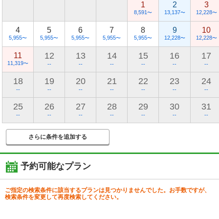
1
2
3
8,591
13,137
12,228
〜
〜
〜
4
5
6
7
8
9
10
5,955
5,955
5,955
5,955
5,955
12,228
12,228
〜
〜
〜
〜
〜
〜
〜
12
13
14
15
16
17
11
11,319
〜
--
--
--
--
--
--
18
19
20
21
22
23
24
--
--
--
--
--
--
--
25
26
27
28
29
30
31
--
--
--
--
--
--
--
さらに条件を追加する
予約可能なプラン
ご指定の検索条件に該当するプランは見つかりませんでした。お手数ですが、
検索条件を変更して再度検索してください。