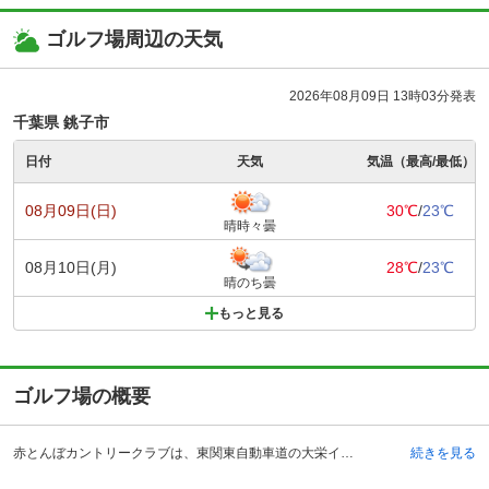
ゴルフ場周辺の天気
2026年08月09日 13時03分発表
千葉県 銚子市
日付
天気
気温（最高/最低）
08月09日(日)
30℃
/
23℃
晴時々曇
08月10日(月)
28℃
/
23℃
晴のち曇
もっと見る
ゴルフ場の概要
赤とんぼカントリークラブは、東関東自動車道の大栄インターチェンジから10分程度で到着することができる千葉県にあるゴルフ場です。都心からでも日帰りで行けるというアクセスの良さから、非常に人気の高いゴルフ場です。 クラブハウスは白を基調した高級感のある造りで、吹き抜けがあり解放感のある1階のラウンジは、まるでリゾートホテルのような雰囲気となっています。また、レストランも同様、落ち着いた雰囲気を醸し出しており、メニューもおいしいと評判です。 付帯施設は、プロショップや売店、浴室の他、5打席の練習場、アプローチ練習場、バンカー練習場も完備されており、スタート前のスイングチェックや調整を行うことが可能です。
続きを見る