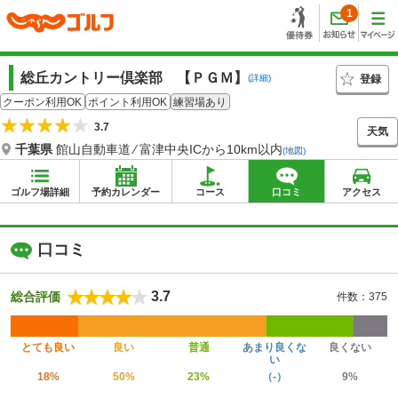
1
総丘カントリー倶楽部 【ＰＧＭ】
登録
(詳細)
クーポン利用OK
ポイント利用OK
練習場あり
3.7
天気
千葉県
館山自動車道 ⁄ 富津中央ICから10km以内
(地図)
ゴルフ場詳細
予約カレンダー
コース
口コミ
アクセス
口コミ
3.7
総合評価
件数：375
とても良い
良い
普通
あまり良くな
良くない
い
18%
50%
23%
（-）
9%