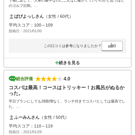
予報に反して、大寒の最中なのにこんなに暖かくていいのかと思うほど
のゴルフ日和。
ぱぴよっしさん
（女性 / 60代）
お猿さんも見かけたりして・・・
平均スコア：100～109
上りのパー5のコースが難しくて9もたたいてしまい、がっかりでした。
投稿日：2021/01/30
ドライバーがもう少し飛ばないと駄目です。
また練習して来ます。
0
この口コミは参考になりましたか？
続きを見る
4.0
総合評価
コスパは最高！コースはトリッキー！お風呂がぬるか
った。
平日プランにしても2B割増なく、ランチ付きでコスパとしては最高でし
た。
ただ、前の組が遅く、待たされる時間がかなりありました。
ふーみんさん
（女性 / 50代）
冬なのでお風呂で温まって帰りたかったのですが、シャワーの勢い弱
く、浴槽のお湯はぬるく残念。口々にぬるいね、寒いね、と話してまし
平均スコア：110～119
た。
投稿日：2021/01/26
コースは、はじめて来た夫もトリッキーで面白いんじゃない、と話して