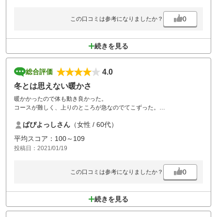
ました。
あんかけ焼きそばはデザート付きで満足！
0
この口コミは参考になりましたか？
続きを見る
4.0
総合評価
冬とは思えない暖かさ
暖かかったので体も動き良かった。
コースが難しく、上りのところが急なのでてこずった。
ぱぴよっしさん
（女性 / 60代）
カートが自動なので、超遅いが、その割にはサクサク進んだので助かっ
た。
平均スコア：100～109
投稿日：2021/01/19
0
この口コミは参考になりましたか？
続きを見る