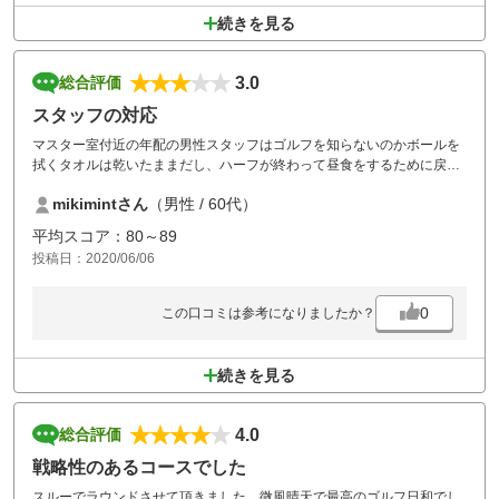
続きを見る
3.0
総合評価
スタッフの対応
マスター室付近の年配の男性スタッフはゴルフを知らないのかボールを
拭くタオルは乾いたままだし、ハーフが終わって昼食をするために戻っ
て来てタオルの交換を依頼しておいたにもかかわらず、午後も汚れたタ
mikimintさん
（男性 / 60代）
オルのままでした。仕方なく自分でトイレの洗面所で洗いました。ゴル
ファーの立場になって仕事をして欲しいと思います。
平均スコア：80～89
投稿日：2020/06/06
0
この口コミは参考になりましたか？
続きを見る
4.0
総合評価
戦略性のあるコースでした
スルーでラウンドさせて頂きました。微風晴天で最高のゴルフ日和でし