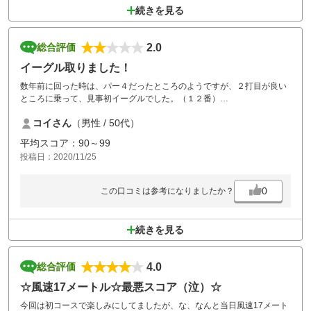
続きを見る
2.0
総合評価
イーグル取りました！
数年前に回った時は、パー４だったところのようですが、２打目が良い
ところに乗って、見事初イーグルでした。（１２番）
コースは、ところどころ昨年の台風の影響を受けているようで、早く復
コイさん
（男性 / 50代）
旧してもらえるとよいですね。全体的には好印象でした！
平均スコア：90～99
投稿日：2020/11/25
0
この口コミは参考になりましたか？
続きを見る
4.0
総合評価
☆風速17メートル☆最悪スコア（泣）☆
今回は初コースで楽しみにしてましたが、な、なんと当日風速17メート