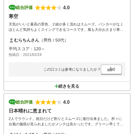
4.0
総合評価
寒空
天気がいいと最高の景色、２組が多く流れはスムーズ。バンカーがなく
ほとんど気持ちよくスイングできるコースです。風も大分おさまり寒空
を感じることなくプレーできました。
むらちんさん
（男性 / 50代）
平均スコア：120～
投稿日：2021/02/19
0
この口コミは参考になりましたか？
続きを見る
4.0
総合評価
日本晴れに恵まれて
2人でラウンド。祝日だけど割りとスムーズに進行出来ました。所々に
台風の傷痕が見られましたがメンテは良かったです。グリーン早くて最
高？？お昼はクチコミを参考にして生姜焼を。美味しかったです。また