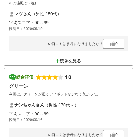
ルの強風で（泣）
天気は晴れて？？良かったのですが、、、
マツさん
（男性 / 50代）
強風でスコアが悪かったのは自分の実力がないからなんですがね^_^
因みに普段は90台ほぼOBは無しなのですが今回は、OB6発スコア117で
平均スコア：90～99
した^_^
投稿日：2020/09/19
ゴルフ場？？の雰囲気、対応等は良かったです。風のない時にリベンジ
します^_^
0
この口コミは参考になりましたか？
続きを見る
4.0
総合評価
グリーン
今回は、グリーンが硬くディボットが少なく良かった。
ナンちゃんさん
（男性 / 70代～）
平均スコア：90～99
投稿日：2020/09/16
0
この口コミは参考になりましたか？