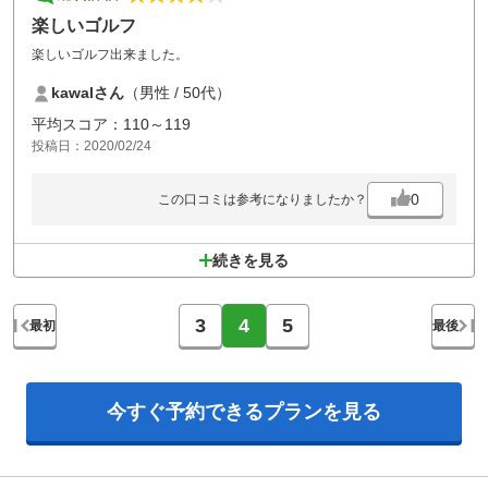
カートのスピードがすこぶる遅いのが、たまに傷だがしかたがない。
楽しいゴルフ
距離が短いのところが多いのでいいスコアが出やすいのでシニアには助
楽しいゴルフ出来ました。
かる。
妻は傾斜の強さやバンカーに四苦八苦していた。
kawalさん
（男性 / 50代）
とりあえず、天気も良く気持ちよくプレーできたので良かった。
平均スコア：110～119
投稿日：2020/02/24
0
この口コミは参考になりましたか？
続きを見る
3
4
5
最初
最後
今すぐ予約できる
プランを見る