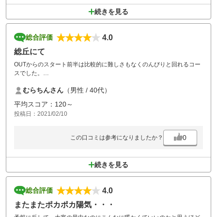
ースでした。
続きを見る
本当にグリーンがつまらなく残念です、、、
あとは詰め込み過ぎなのか分からないがハーフ3時間近くかかり、ずっ
4.0
総合評価
と待ち時間がかなりあったので総合すると、楽しめたが、もう行かない
と思います。
総丘にて
OUTからのスタート前半は比較的に難しさもなくのんびりと回れるコー
スでした。
グリーンは早め。
むらちんさん
（男性 / 40代）
Inは、起伏や谷ごえなど少し難しい感じでした。
バンカーや池などが少なく初心者向きであると思いました。
平均スコア：120～
が私は、相変わらずへたっぴでした。
投稿日：2021/02/10
0
この口コミは参考になりましたか？
続きを見る
4.0
総合評価
またまたポカポカ陽気・・・