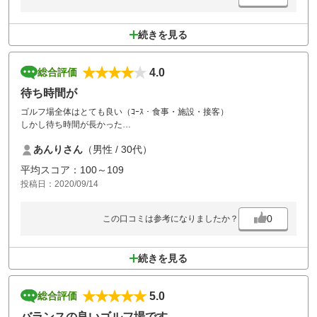
続きを見る
4.0
総合評価
待ち時間が
ゴルフ場全体はとても良い（ｺｰｽ・食事・施設・接客）
しかし待ち時間が長かった
後半スタート時間が指定された時間より30分遅れでスタートした
あんりさん
（男性 / 30代）
スタートホールにマーシャルはいたが前半最終組を出したら帰ってしま
った
平均スコア：100～109
どこのゴルフ場もそうだが待ち時間への不満の口コミがあっても本気で
投稿日：2020/09/14
改善しようとはしてない気がする。
0
この口コミは参考になりましたか？
続きを見る
5.0
総合評価
バランスの良いゴルフ場です。