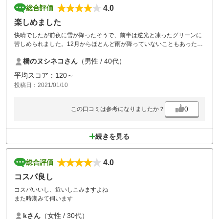
4.0
総合評価
楽しめました
快晴でしたが前夜に雪が降ったそうで、前半は逆光と凍ったグリーンに
苦しめられました。12月からほとんど雨が降っていないこともあったの
でしょうが、フェアウェイもベントグリーンも整備状況はまずまず。食
橋のヌシネコさん
（男性 / 40代）
事は、五目焼きそばは評判通りの美味しさでした。東京湾と富士山を一
望できる眺望は素晴らしく、また挑戦したいです。
平均スコア：120～
投稿日：2021/01/10
0
この口コミは参考になりましたか？
続きを見る
4.0
総合評価
コスパ良し
コスパいいし、近いしこみますよね
また時期みて伺います
kさん
（女性 / 30代）