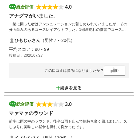
4.0
総合評価
アナグマがいました。
一緒に回った者はアンジュレーションに苦しめられていましたが、その
分面白みのあるコースレイアウトでした。1部崖崩れの影響でコースが
狭く難しいホールがありましたが、全体的に距離が若干短いせいか自己
ひもじぃさん
（男性 / ～20代）
ベストがでました。嬉しかったです。途中アナグマがぴょこぴょこ走っ
ていました。かわいかったです。
平均スコア：90～99
投稿日：2020/07/27
0
この口コミは参考になりましたか？
続きを見る
3.0
総合評価
マァマァのラウンド
前半は雨の中のラウンド、後半は雨も止んで気持ち良く回れました。久
しぶりに美味しい昼食も摂れて良かったです。
イノシシさん
（男性 / 70代～）