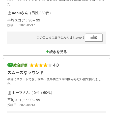
た。
20代でのスルー経験はありましたが、この歳ではやはりつらいです
nobuさん
（男性 / 50代）
ね・・・
スは芝が熟成していて、フェアウエーは打ち易くグリーンも最高な仕上
平均スコア：90～99
がりでした。歴史が古いゴルフ場ですから２グリーン増して小さなグリ
投稿日：2020/05/17
ーンには手惑いました。
昨年の台風の被害で、ホールレイアウトが変わっている所もありました
が危険防止も徹底していて問題ありません。収束しましたらまたお伺い
0
この口コミは参考になりましたか？
します。
続きを見る
4.0
総合評価
スムーズなラウンド
早目にスタートでき、前半・後半共に２時間掛からない位で回れまし
た。
コロナウィルス対策の配慮が所々感じられました。お食事も美味しくい
ミーマさん
（女性 / 60代）
ただけ、プレーの方も１８ホールに復旧して（スコアカードも変更され
ていました）いいゴルフができました。
平均スコア：90～99
投稿日：2020/04/13