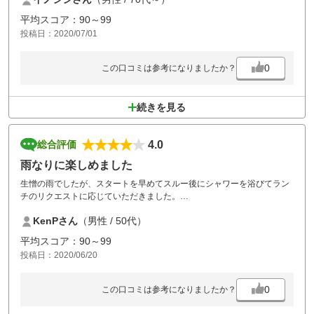
平均スコア：90～99
投稿日：2020/07/01
0
この口コミは参考になりましたか？
続きを見る
4.0
総合評価
雨なりに楽しめました
生憎の雨でしたが、スタートを早めてスルー後にシャワーを浴びてラン
チのリクエストに応じていただきました。
前も後ろも気にせずにマイペースで四時間半位で回れたので、炎天下の
KenPさん
（男性 / 50代）
ゴルフより良かったかも。
一部がけ崩れによる修復中のホールもありましたが楽しく回れました。
平均スコア：90～99
投稿日：2020/06/20
0
この口コミは参考になりましたか？