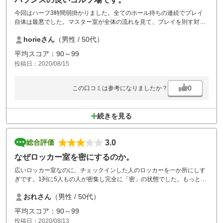
今回はハーフ3時間弱掛かりました。全てのホール待ちの連続でプレイ
自体は最悪でした。マスター室が全体の流れを見て、プレイを則す対応
が有っても良いのではと感じました。前組はクラブも持たないで球を探
horieさん
（男性 / 50代）
しに行ったり来たり、１人が打つまで準備をしていない等マナーの問題
も多々ありましたが...
平均スコア：90～99
しかし、
投稿日：2020/08/15
あまり広いタイプのコースではありませんが、アップダウン、谷越え等
があり、楽しいめるコースだと思います。食事も美味しいので価格的に
バランスの良いゴルフ場だと思います。
0
この口コミは参考になりましたか？
続きを見る
3.0
総合評価
なぜロッカー室を密にするのか。
広いロッカー室なのに、チェックインした人のロッカーを一か所にしす
ぎです。1列に5人もの人が密集し完全に「密」の状態でした。もっと離
れたロッカーにすればいいのに。残念です。
おれさん
（男性 / 50代）
平均スコア：90～99
投稿日：2020/08/13