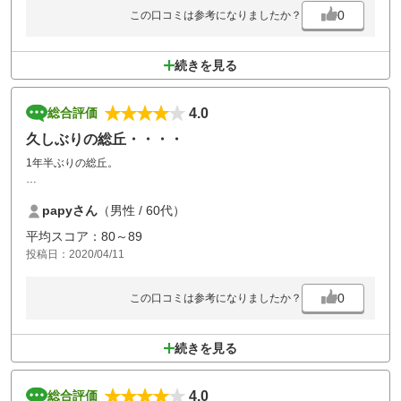
0
この口コミは参考になりましたか？
続きを見る
4.0
総合評価
久しぶりの総丘・・・・
1年半ぶりの総丘。
コロナの影響で人が少なくて、サクサク進み、2時間以内でプレーでき
papyさん
（男性 / 60代）
た。
平均スコア：80～89
食事も美味しくて、レストランのスタッフも必要以上に近づかず、消毒
投稿日：2020/04/11
もきちんとしているようだった。
お風呂も中止で、シャワーのみだったので、入らずに帰ってきたが、で
0
この口コミは参考になりましたか？
きるだけでも良かった。
人が集まっているところには近づかないように気を付けたが、やはりこ
の時期はちょっとこわい。
続きを見る
台風19号の影響か？崖が崩れているところもあったが、
コース変更されていたので支障なかった。
4.0
総合評価