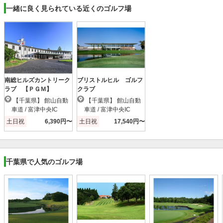
一緒に良く見られている近くのゴルフ場
南総ヒルズカントリーク
ブリストルヒル ゴルフ
ラブ 【ＰＧＭ】
クラブ
【千葉県】 館山自動
【千葉県】 館山自動
車道 / 富津中央IC
車道 / 富津中央IC
土日祝
6,390円〜
土日祝
17,540円〜
千葉県で人気のゴルフ場