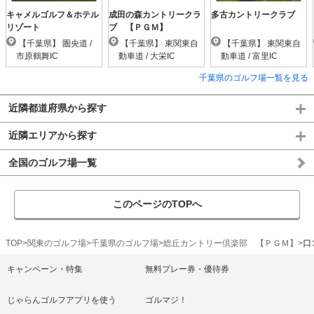
キャメルゴルフ＆ホテル
成田の森カントリークラ
多古カントリークラブ
リゾート
ブ 【ＰＧＭ】
【千葉県】 圏央道 /
【千葉県】 東関東自
【千葉県】 東関東自
市原鶴舞IC
動車道 / 大栄IC
動車道 / 富里IC
千葉県のゴルフ場一覧を見る
近隣都道府県から探す
近隣エリアから探す
全国のゴルフ場一覧
このページのTOPへ
TOP
関東のゴルフ場
千葉県のゴルフ場
総丘カントリー倶楽部 【ＰＧＭ】
口
キャンペーン・特集
無料プレー券・優待券
じゃらんゴルフアプリを使う
ゴルマジ！