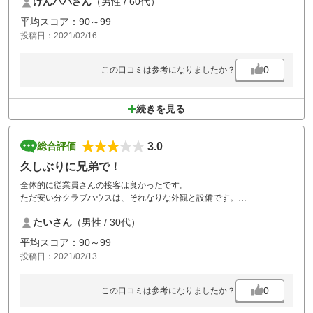
けんパパさん
（男性 / 60代）
遊びに行きます。
平均スコア：90～99
投稿日：2021/02/16
0
この口コミは参考になりましたか？
続きを見る
3.0
総合評価
久しぶりに兄弟で！
全体的に従業員さんの接客は良かったです。
ただ安い分クラブハウスは、それなりな外観と設備です。
コースは飛ばし屋でも十分飛ばせる広さで兄とドライバーマン振りで楽
たいさん
（男性 / 30代）
しめました！
平均スコア：90～99
但しグリーンがとても硬く乾燥していて高い球で止まらない（ピッチマ
投稿日：2021/02/13
ークすら付かないw）スピンで止めようとしても解けてしまうグリーン
でした。
0
この口コミは参考になりましたか？
グリーンだけ特殊で残念に感じましたがバンカーも少なくフェアウェイ
も広く風邪がたまに強く吹くので計算したり比較的、簡単に楽しめるコ