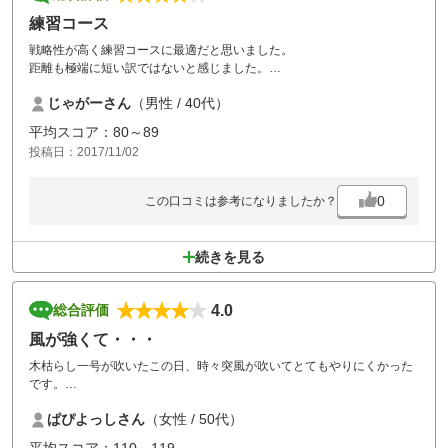
練習コース
戦略性が高く練習コースに最適だと思いました。
距離も極端に短い訳ではないと感じました。
プロ並みの飛ばし屋さんだとドライバーは使えないかもしれませんが、
じゃがーさん
（男性 / 40代）
平均距離が250ヤード前後の方であれば、ドライバーの方向性を試せる
ようなホールが多いかなと。ただし、二打目はウェッジになっちゃいま
平均スコア：80～89
すが^_^
投稿日：2017/11/02
残念なところはグリーンの砂がチョット多かった点。
今年の天候を考えるとしょうがないですけどね。
また行きたいです。
0
この口コミは参考になりましたか？
続きを見る
4.0
総合評価
風が強くて・・・
木枯らし一号が吹いたこの日、時々突風が吹いてとてもやりにくかった
です。
ボールも飛ばず、スコアは散々、風に当たって体もとても疲れました。
ぱぴよっしさん
（女性 / 50代）
ゴルフ場は台風の後だったのでバンカーに水がたまっているところが多
く、フェアウェイにも水たまりがあるところがあったので大変でした。