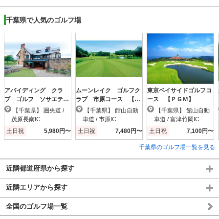
千葉県で人気のゴルフ場
アバイディング クラ
ムーンレイク ゴルフク
東京ベイサイドゴルフコ
ブ ゴルフ ソサエテ
ラブ 市原コース 【Ｐ
ース 【ＰＧＭ】
ィ 【ＰＧＭ】
ＧＭ】
【千葉県】 圏央道 /
【千葉県】 館山自動
【千葉県】 館山自動
茂原長南IC
車道 / 市原IC
車道 / 富津竹岡IC
土日祝
5,980円〜
土日祝
7,480円〜
土日祝
7,100円〜
千葉県のゴルフ場一覧を見る
近隣都道府県から探す
近隣エリアから探す
全国のゴルフ場一覧