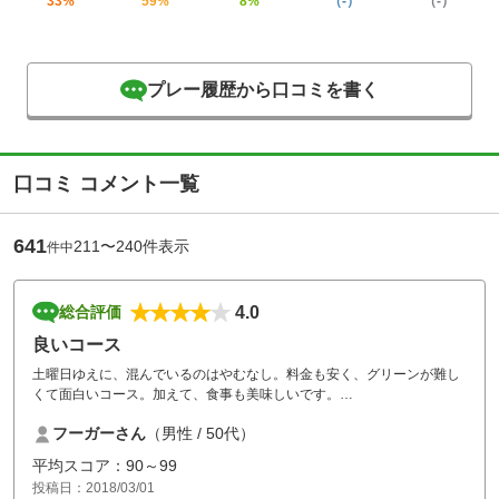
33%
59%
8%
（-）
（-）
プレー履歴から口コミを書く
口コミ コメント一覧
641
211〜240件表示
件中
4.0
総合評価
良いコース
土曜日ゆえに、混んでいるのはやむなし。料金も安く、グリーンが難し
くて面白いコース。加えて、食事も美味しいです。
ただ、残念なのは、18番ホールの日没に備えてのフォアキャディさん、
フーガーさん
（男性 / 50代）
進行の合図のみで、ボールの行方無関心、最後にポイント下げた、みん
なの意見でした。
平均スコア：90～99
投稿日：2018/03/01