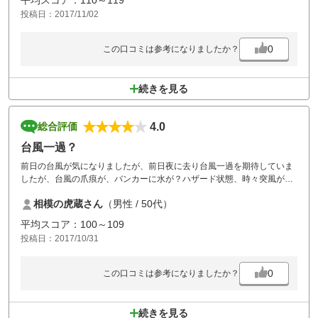
平均スコア：110～119
投稿日：2017/11/02
メンテナンスをあちこちでしていました。
また今度はコンディションがいいときに訪れたいです。
0
この口コミは参考になりましたか？
続きを見る
4.0
総合評価
台風一過？
前日の台風が気になりましたが、前日夜に去り台風一過を期待していま
したが、台風の爪痕が、バンカーに水が？ハザード状態、時々突風が、
そこは自然現象？言い訳のネタとして使わせていただきます。残念なの
相模の虎蔵さん
（男性 / 50代）
は、前の組がコンペだったようなのですが進行が…ちょっと組み合わせ
を考えて欲しかったです。2時間40分は掛かりすぎでしょう
平均スコア：100～109
投稿日：2017/10/31
0
この口コミは参考になりましたか？
続きを見る