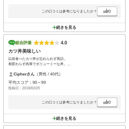
0
この口コミは参考になりましたか？
続きを見る
4.0
総合評価
カツ丼美味しい
以前食べたカツ丼が忘れられず再訪。
相変わらず肉厚でボリューミーな丼。
トロトロの卵も良かったです。
Cipherさん
（男性 / 40代）
さてその他は、
平均スコア：90～99
スタートが20分ほど遅れ、その後も各ホール待たされました。詰め込み
投稿日：2018/02/25
すぎ？
また、スタートの順番は指示通り出たにもかかわらず後ろの組みから追
い抜いたと文句を言われる始末。
0
この口コミは参考になりましたか？
気分悪くて仕方なかった。
会うと嫌なのでもう行かないかも。
続きを見る