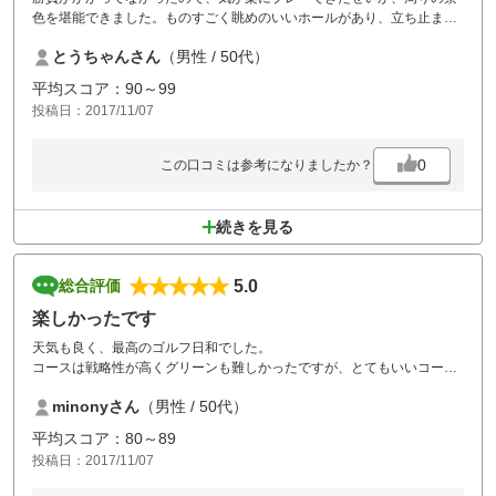
色を堪能できました。ものすごく眺めのいいホールがあり、立ち止まっ
てしまいます。
とうちゃんさん
（男性 / 50代）
１７Ｈティーショットを待っていたら、鹿かな家族連れで出てきまし
た。全然逃げない。もしかしたらキョン？
平均スコア：90～99
投稿日：2017/11/07
グリーンが速く最高です。
0
この口コミは参考になりましたか？
続きを見る
5.0
総合評価
楽しかったです
天気も良く、最高のゴルフ日和でした。
コースは戦略性が高くグリーンも難しかったですが、とてもいいコース
でした。また伺いたいと思います。
minonyさん
（男性 / 50代）
平均スコア：80～89
投稿日：2017/11/07