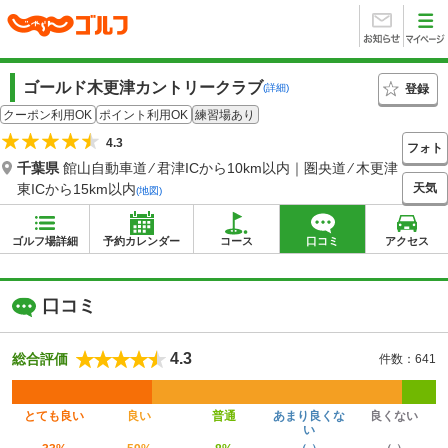
ゴールド木更津カントリークラブ
登録
(詳細)
クーポン利用OK
ポイント利用OK
練習場あり
4.3
フォト
千葉県
館山自動車道 ⁄ 君津ICから10km以内｜圏央道 ⁄ 木更津
天気
東ICから15km以内
(地図)
ゴルフ場詳細
予約カレンダー
コース
口コミ
アクセス
口コミ
4.3
総合評価
件数：641
とても良い
良い
普通
あまり良くな
良くない
い