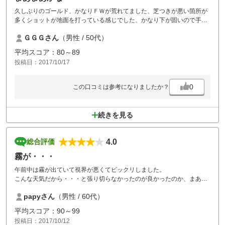
久しぶりのゴールド、かなりＦＷが荒れてました、芝つきが悪い箇所が
多くショットが地面を打っている感じでした、かなり下が固いので手首
を傷めるかも、グリーンも砂が多く、雪だるまならぬ砂だるまに 早め
ＧＧＧさん
（男性 / 50代）
のグリーンは好きなので、砂が速く馴染んでくれるのを祈ってます。
平均スコア：80～89
投稿日：2017/10/17
0
この口コミは参考になりましたか？
続きを見る
4.0
総合評価
霧が・・・
午前中は霧が出ていて視界が悪くてビックリしました。
こんな天気だから・・・と張り切らなかったのが良かったのか、まあま
あの成績。
papyさん
（男性 / 60代）
午後は一転、いい天気になって一日でこんな違うのにもビックリ。
平均スコア：90～99
成績は今一。
投稿日：2017/10/12
わからないものです。