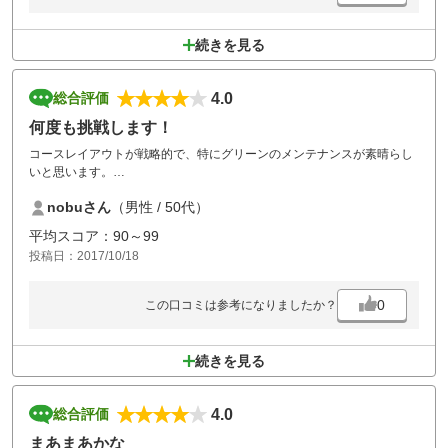
続きを見る
4.0
総合評価
何度も挑戦します！
コースレイアウトが戦略的で、特にグリーンのメンテナンスが素晴らし
いと思います。
パーオンしても３パットを何度味わったことか・・・
nobuさん
（男性 / 50代）
なので、また次回はと挑戦したくなるコースです。
平均スコア：90～99
食事つきのプランも、メニューが多く選べてＧＯＯＤです。
投稿日：2017/10/18
0
この口コミは参考になりましたか？
続きを見る
4.0
総合評価
まあまあかな