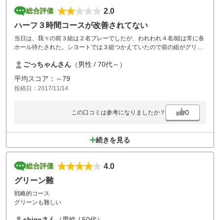
2.0
総合評価
ハーフ３時間コースが改善されてない
当日は、我々の前３組は２名プレーでしたが、われわれ４名/組は常に各
ホール待たされた。シヨートでは３組つかえていたので前の組がグリー
に乗ったら打たせてくれと要求したがスタッフがいてダメだと（クラブ
ごっちゃんさん
（男性 / 70代～）
のルールとか？？）またブラインドコースが多く、我々は前のカートの
位置を確認して打っていたが、ハーフ終了後打ち込みが何回もあり問題
平均スコア：～79
の組と指導された。１７番ホールではスタッフがいたのに撃ち込まれま
投稿日：2017/11/14
した。フロントに注意したのですが､３時間/
ハーフは認識しているのに改善がなく言い訳ばかり。
当該コースは当面プレーをしないことにする。午後は赤坊ば我々をマー
0
この口コミは参考になりましたか？
クしていました。
続きを見る
4.0
総合評価
グリーン難
戦略的コース
グリーンも難しい
shigeさん
（男性 / 50代）