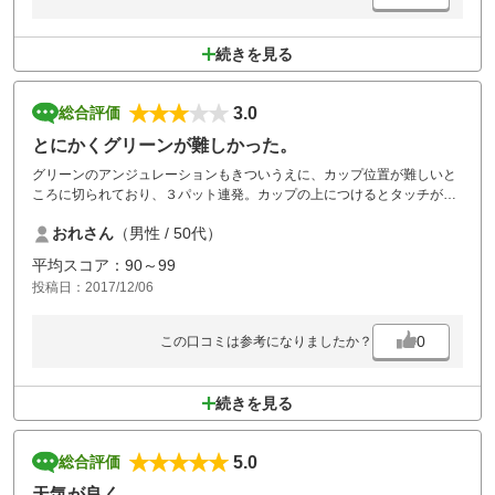
続きを見る
3.0
総合評価
とにかくグリーンが難しかった。
グリーンのアンジュレーションもきついうえに、カップ位置が難しいと
ころに切られており、３パット連発。カップの上につけるとタッチが難
しいです。カップを過ぎるとコロコロころがりグリーン外にでること
おれさん
（男性 / 50代）
も。スコアをまとめたい方にはお薦めしません。昼食はボリュームたっ
ぷりです。おじさんには多すぎ。
平均スコア：90～99
投稿日：2017/12/06
0
この口コミは参考になりましたか？
続きを見る
5.0
総合評価
天気が良く