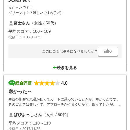
良かったです！
グリーンは？？難しいですね(^｡^)
前が、詰まっているのに、打ち込まれは！まぁご年配夫妻なので、マナ
富士さん
（女性 / 50代）
ー忘れたかな^_^
後は完璧です！又宜しくお願い致します
平均スコア：100～109
投稿日：2017/12/05
0
この口コミは参考になりましたか？
続きを見る
4.0
総合評価
寒かった～
寒波の影響で気温が低くてカートに乗っているときが、寒かったです。
冬のゴルフは難しくて、アプローチがうまくいかず、散々でしたが、温
かい親子丼が美味しかったです。
ぱぴよっしさん
（女性 / 50代）
またリベンジしたいです。
平均スコア：110～119
投稿日：2017/11/22