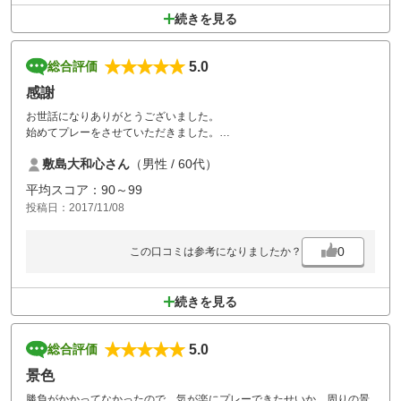
続きを見る
5.0
総合評価
感謝
お世話になりありがとうございました。
始めてプレーをさせていただきました。
天気もコースメンテナンスも良く素晴らしいく
敷島大和心さん
（男性 / 60代）
楽しい一日を過ごすことができました。
特にグリーンが難しくもう一度同じメンバーで
平均スコア：90～99
挑戦しようと語っているところです。
投稿日：2017/11/08
又、よろしくお願いします。
0
この口コミは参考になりましたか？
続きを見る
5.0
総合評価
景色
勝負がかかってなかったので、気が楽にプレーできたせいか、周りの景