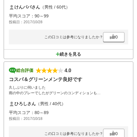
に砂足りないようです。コースに撒いている緑の薬剤、白いシューズに
けんパパさん
（男性 / 60代）
付き色が落ちません！すぐ落ちるものに変えた方が良いと思います。お
昼のカツ丼美味しかったです！
平均スコア：90～99
投稿日：2017/10/28
0
この口コミは参考になりましたか？
続きを見る
4.0
総合評価
コスパ＆グリーンメンテ良好です
久しぶりに伺いました
雨の中のプレーでしたがグリーンのコンディションも
相変わらず非常に良く楽しくプレーできました
ひろしさん
（男性 / 40代）
コスパ、スタッフの対応も共に良好でした
また伺います
平均スコア：80～89
投稿日：2017/10/18
0
この口コミは参考になりましたか？