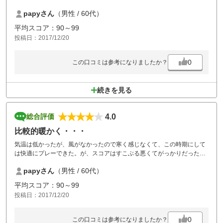
妻は初めて100が切れて大喜びでした。
papyさん
（男性 / 60代）
前後が2サムだったので、スムーズに流れてやりやすかった。
平均スコア：90～99
投稿日：2017/12/20
春になったらまた来ます。
0
この口コミは参考になりましたか？
続きを見る
4.0
総合評価
比較的暖かく・・・
気温は低かったが、風がなかったので寒く感じなくて、この時期にして
は快適にプレーできた。が、スコアはすこぶる悪くてがっかりだった。
papyさん
（男性 / 60代）
カートのところの方々が何時も明るく声掛けしてくれるので気持ちよく
帰れます。
平均スコア：90～99
投稿日：2017/12/20
0
この口コミは参考になりましたか？