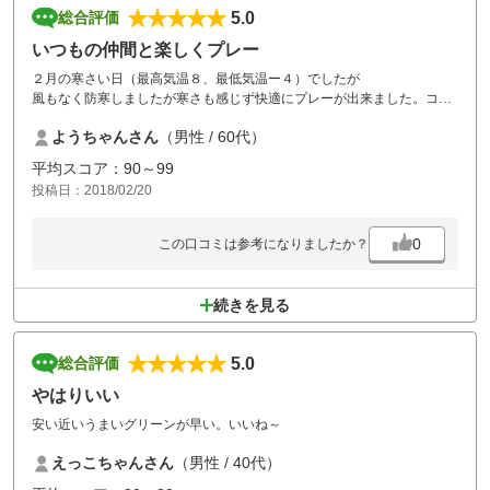
5.0
総合評価
いつもの仲間と楽しくプレー
２月の寒さい日（最高気温８、最低気温ー４）でしたが
風もなく防寒しましたが寒さも感じず快適にプレーが出来ました。コー
スメンテナンスも良くちょっと速いグリーンに悩まされました。池あ
ようちゃんさん
（男性 / 60代）
り、ブラインドありで戦略的にも面白く楽しめました。お世話様でし
た。
平均スコア：90～99
投稿日：2018/02/20
0
この口コミは参考になりましたか？
続きを見る
5.0
総合評価
やはりいい
安い近いうまいグリーンが早い。いいね～
えっこちゃんさん
（男性 / 40代）