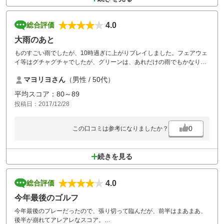
4.0
総合評価
大雨のあと
ものすごい雨でしたが、10時過ぎに上がりプレイしました。フェアウェ
イ等はグチャグチャでしたが、グリーンは、あれだけの雨でもかなり良
い状態をキープしていました。すごいメンテナンスですね。雨の影響で
マヨリヨさん
（男性 / 50代）
アウトが水没のためクローズ。インを2回ラウンドしました。
今度はアウトもラウンドしたいと思います。
平均スコア：80～89
投稿日：2017/12/28
0
この口コミは参考になりましたか？
続きを見る
4.0
総合評価
今年最後のゴルフ
今年最後のプレーだったので、張り切って臨んだが、前半はまあまあ、
後半が崩れてアレアレなスコア。