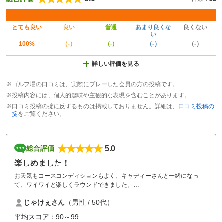
とても良い
良い
普通
あまり良くな
良くない
い
100%
（-）
（-）
（-）
（-）
詳しい評価を見る
※ゴルフ場の口コミは、実際にプレーした会員の方の投稿です。
※投稿内容には、個人的趣味や主観的な表現を含むことがあります。
※口コミ投稿の掟に反するものは掲載しておりません。詳細は、
口コミ投稿の
掟
をご覧ください。
5.0
総合評価
楽しめました！
お天気もコースコンディションもよく、キャディーさんと一緒になっ
て、ワイワイと楽しくラウンドできました。
じゃけぇさん
（男性 / 50代）
グリーンが大きかったので、オンすれど寄せるまでに苦労しましたが。
ショートホールでの、ワンオンのご褒美に噴水を上げていただき、の同
平均スコア：90～99
伴者の方にも好評でした。