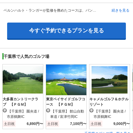
ベルンハルト・ランガーが監修を務めたコースは、バンカーや池の配置も美しく、目にもあざやかな色の対比が軽妙なリズムを生み出します。比較的フラットな丘陵コースですが、広めのホールが多く、しっかりと距離もあります。OUTコースは多様な植栽や池、バンカーが配されている一方、INコースは自然林をそのままにした林間コース風で珍しいほどにギャップがあります。繊細なヨーロッパのゴルフコースで鍛えられたベルンハルト・ランガー。この立野クラシックゴルフ倶楽部の各ホールの一つ一つには、美しく、戦略性に富むという、彼のゴルフ哲学が如何なく発揮されています。そしてキャディをはじめとするスタッフの意識の高さ、芝のメンテナンスの妥協のなさは、どんなプレーヤーにとっても満足いくものとなっています。
続きを見る
今すぐ予約できるプランを見る
千葉県で人気のゴルフ場
大多喜カントリークラ
東京ベイサイドゴルフコ
キャメルゴルフ＆ホテル
ブ 【ＰＧＭ】
ース 【ＰＧＭ】
リゾート
【千葉県】 圏央道 /
【千葉県】 館山自動
【千葉県】 圏央道 /
市原鶴舞IC
車道 / 富津竹岡IC
市原鶴舞IC
土日祝
6,890円〜
土日祝
7,100円〜
土日祝
9,000円〜