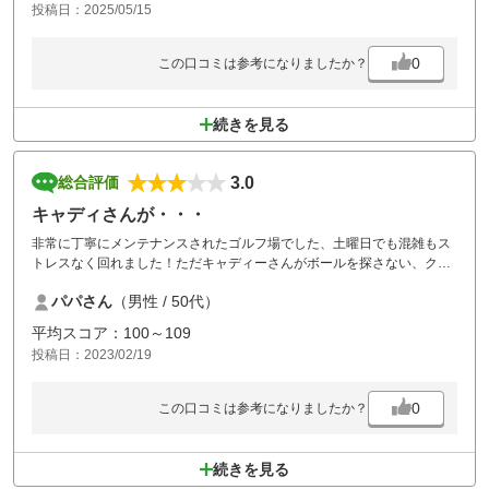
投稿日：2025/05/15
スタート時間まで時間がないタイミングになってしまい、練習場や、朝
食をゆっくり利用できなかったので、次回は、余裕をもって伺いたいと
0
この口コミは参考になりましたか？
思います。
続きを見る
3.0
総合評価
キャディさんが・・・
非常に丁寧にメンテナンスされたゴルフ場でした、土曜日でも混雑もス
トレスなく回れました！ただキャディーさんがボールを探さない、クラ
ブは持ってこない、せっかく良いゴルフ場なのに・・残念！セルフプラ
パパさん
（男性 / 50代）
ンは無いので2回目は無いかな・・！
平均スコア：100～109
投稿日：2023/02/19
0
この口コミは参考になりましたか？
続きを見る