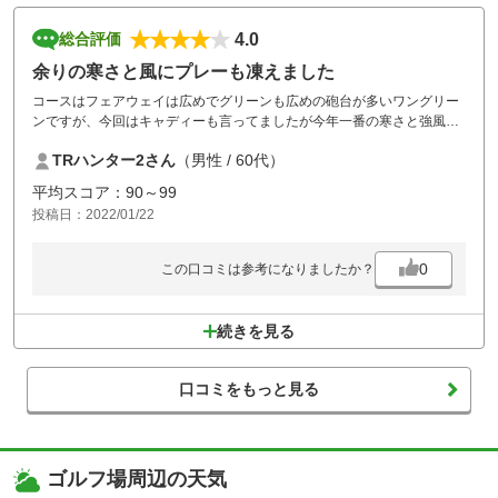
4.0
総合評価
余りの寒さと風にプレーも凍えました
コースはフェアウェイは広めでグリーンも広めの砲台が多いワングリー
ンですが、今回はキャディーも言ってましたが今年一番の寒さと強風に
加えてグリーンがSPM10フィートと速く難義しました。暖かくなったら
TRハンター2さん
（男性 / 60代）
もう一度プレーしてみたいコースです。
平均スコア：90～99
投稿日：2022/01/22
0
この口コミは参考になりましたか？
続きを見る
口コミをもっと見る
ゴルフ場周辺の天気