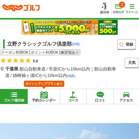
1
立野クラシックゴルフ倶楽部
登録
(詳細)
クーポン利用OK
ポイント利用OK
練習場あり
5.0
天気
千葉県
館山自動車道 ⁄ 市原ICから10km以内｜館山自動車
道 ⁄ 姉崎袖ヶ浦ICから10km以内
(地図)
ポイントアッププランあり
ゴルフ場詳細
予約カレンダー
コース
口コミ
アクセス