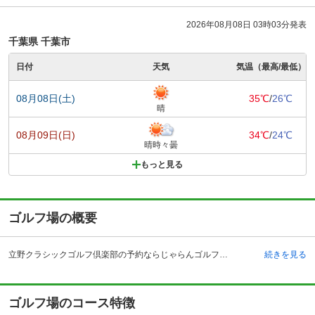
2026年08月08日 03時03分発表
千葉県 千葉市
日付
天気
気温（最高/最低）
08月08日(土)
35℃
/
26℃
晴
08月09日(日)
34℃
/
24℃
晴時々曇
もっと見る
ゴルフ場の概要
立野クラシックゴルフ倶楽部の予約ならじゃらんゴルフ。カートの有無や利用税、キャンセル料、ナイター設備、駐車場などのコース情報はもちろん、口コミ、フォトギャラリーなどコースの難易度や攻略に役立つ情報充実、予約する度にポイントが貯まるのでお得にゴルフをお楽しみ頂けます。 立野クラシックゴルフ倶楽部は館山自動車道・市原インターチェンジから8キロメートル、アクアライン・姉崎袖ヶ浦インターチェンジより8キロメートルの場所にあります。内房線・五井駅からはクラブバスが利用でき、東京駅から特急で約60分でアクセスすることが可能です。立野クラシックゴルフ倶楽部は昭和61年、ベルンハルト・ランガーの監修のもと、金子安二氏が設計を担当し、開業しました。ランガーのゴルフ哲学が隅々まで冴え渡ったこのコースは、真っ白なバンカーと、ペンクロスベントの芝、バランスよく配された植栽によって、彩られています。洗練されたヨーロピアンデザインのクラブハウスは、重厚かつ上質なインテリアで満たされ、温かくゲストを迎えます。レストランでは、確かな味に加え、季節折々に合わせ、様々なメニューを展開し、食通のゲストを楽しませる工夫も忘れません。
続きを見る
ゴルフ場のコース特徴