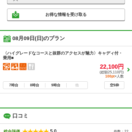
お得な情報を受け取る
08月09日(日)のプラン
〈ハイグレードなコースと抜群のアクセスが魅力〉キャディ付・
乗用■
22,100円
(総額25,110円)
100pt
×人数
7時台
8時台
9時台
他
空9枠
口コミ
5.0
総合評価
件数：22