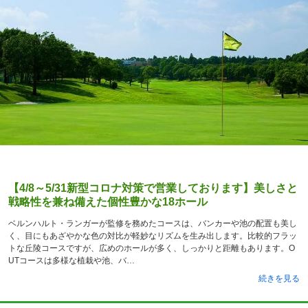
【4/8～5/31新型コロナ対策で営業しております】美しさと
戦略性を兼ね備えた個性豊かな18ホール
ベルンハルト・ランガーが監修を務めたコースは、バンカーや池の配置も美し
く、目にもあざやかな色の対比が軽妙なリズムを生み出します。比較的フラッ
トな丘陵コースですが、広めのホールが多く、しっかりと距離もあります。O
UTコースは多様な植栽や池、バ
続きを見る