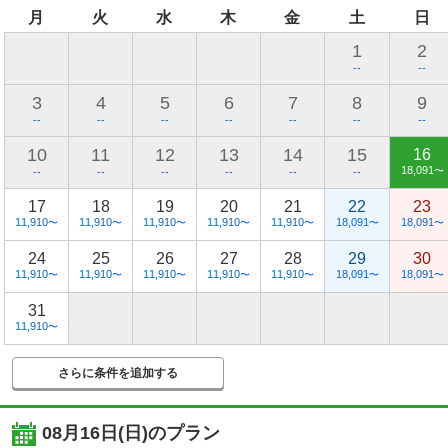
月
火
水
木
金
土
日
1
2
--
--
3
4
5
6
7
8
9
--
--
--
--
--
--
--
10
11
12
13
14
15
16
18,091
〜
--
--
--
--
--
--
17
18
19
20
21
22
23
11,910
11,910
11,910
11,910
11,910
18,091
18,091
〜
〜
〜
〜
〜
〜
〜
24
25
26
27
28
29
30
11,910
11,910
11,910
11,910
11,910
18,091
18,091
〜
〜
〜
〜
〜
〜
〜
31
11,910
〜
さらに条件を追加する
08月16日(日)
のプラン