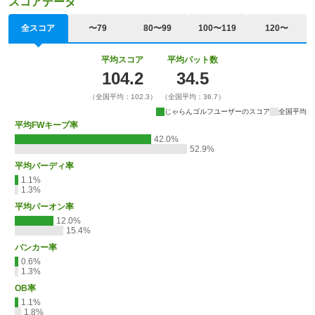
スコアデータ
全スコア
〜79
80〜99
100〜119
120〜
平均スコア
平均パット数
104.2
34.5
（全国平均：102.3）
（全国平均：36.7）
じゃらんゴルフユーザーのスコア
全国平均
平均FWキープ率
42.0%
52.9%
平均バーディ率
1.1%
1.3%
平均パーオン率
12.0%
15.4%
バンカー率
0.6%
1.3%
OB率
1.1%
1.8%