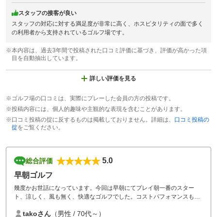
スタッフの接客が良い
スタッフの対応に対する満足度が非常に高く、ホスピタリティの面で多く
の利用者から支持されているゴルフ場です。
※本内容は、過去3年間で投稿された口コミ評価に基づき、評価が高かった項
目を自動抽出しています。
詳しい評価を見る
※ゴルフ場の口コミは、実際にプレーした会員の方の投稿です。
※投稿内容には、個人的趣味や主観的な表現を含むことがあります。
※口コミ投稿の掟に反するものは掲載しておりません。詳細は、
口コミ投稿の
掟
をご覧ください。
5.0
総合評価
早朝ゴルフ
幾度かお世話になっています。今回は早朝にてプレイ朝一番のスター
ト、涼しく、風も無く、快適なゴルフでした。コストパフォマンスも良
く、食事無でしたが、ひとり分のプレイ費で、得した気分でした。又機
takoさん
（男性 / 70代～）
会を作ってお世話になります。宜しくお願いします。ちなみに私は７７