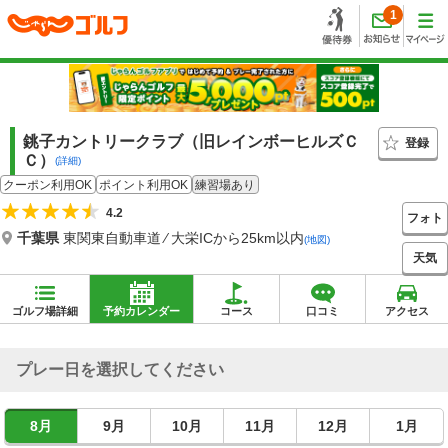
1
銚子カントリークラブ（旧レインボーヒルズＣ
登録
Ｃ）
(詳細)
クーポン利用OK
ポイント利用OK
練習場あり
4.2
フォト
千葉県
東関東自動車道 ⁄ 大栄ICから25km以内
(地図)
天気
ゴルフ場詳細
予約カレンダー
コース
口コミ
アクセス
プレー日を選択してください
8月
9月
10月
11月
12月
1月