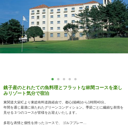
銚子産のとれたての魚料理とフラットな林間コースを楽し
みリゾート気分で宿泊
東関道大栄ICより東総有料道路経由で、都心(箱崎)から1時間40分。
年間を通じ最適に保たれたグリーンコンディション。季節ごとに繊細な表情を
見せる３つのコースが皆様をお迎えいたします。
多彩な表情と個性を持ったコースで、 ゴルフプレー