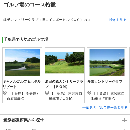
ゴルフ場のコース特徴
銚子カントリークラブ（旧レインボーヒルズＣＣ）のコースは、緩やかな起伏と松林で区切られた丘陵コースです。EAST（松の木）コース、WEST（さざんか）コース、NORTH（椎木）コースの3つのコースがあります。EAST（松の木）コースは、ミドルホールの2、6番は距離が長めでバンカーもあり攻めと守りの判断が求められる難しいホールです。WEST（さざんか）コースは、起伏がありショットを十分考慮した狙いと攻めの判断を求められるコースです。NORTH（椎木）コースは、椎の巨木を始め自然林をそのまま残したコースです。距離は比較的短いですが、正確なショットが必要となるコースです。コース全体としては、戦略的で上級者も楽しめ、また短い距離も多く、フェアウェイは広いので、ハイスコアが期待できるコースなのでゴルフ初心者の方や女性も楽しめるコースです。
続きを見る
千葉県で人気のゴルフ場
キャメルゴルフ＆ホテル
成田の森カントリークラ
多古カントリークラブ
リゾート
ブ 【ＰＧＭ】
【千葉県】 圏央道 /
【千葉県】 東関東自
【千葉県】 東関東自
市原鶴舞IC
動車道 / 大栄IC
動車道 / 富里IC
千葉県のゴルフ場一覧を見る
近隣都道府県から探す