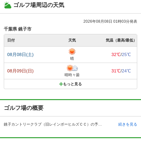
ゴルフ場周辺の天気
2026年08月08日 01時03分発表
千葉県 銚子市
日付
天気
気温（最高/最低）
08月08日(土)
32℃
/
25℃
晴
08月09日(日)
31℃
/
24℃
晴時々曇
もっと見る
ゴルフ場の概要
銚子カントリークラブ（旧レインボーヒルズＣＣ）の予約ならじゃらんゴルフ。カートの有無や利用税、キャンセル料、ナイター設備、駐車場などのコース情報はもちろん、口コミ、フォトギャラリーなどコースの難易度や攻略に役立つ情報充実、予約する度にポイントが貯まるのでお得にゴルフをお楽しみ頂けます。 銚子カントリークラブ（旧レインボーヒルズＣＣ）は、松林に囲まれたフラットなコースにホテルが併設され、ゴルフを楽しむだけでなくリゾート気分も味わえる千葉県銚子市諸持町にあるゴルフ場です。冬は暖かく、夏は海風が涼しい場所で多彩な表情と個性を持った3コースでゴルフの醍醐味と繊細さを堪能することができます。1974年9月和泉一介、和泉道生の設計によって作られ、27ホール、パー108、丘陵形状のコースで、グリーンは1ベント、1コーライです。東関東自動車道大栄インターチェンジより東総有料道路経由で25キロメートル約40分です。電車利用の場合、JR成田線下総豊里駅より5分、JR総武線旭駅より20分です。また、東京駅、浜松町より高速バスの利用も可能です。宿泊プランなど多彩なパックが用意され、予算や目的に合ったプランを選ぶ事ができます。
続きを見る