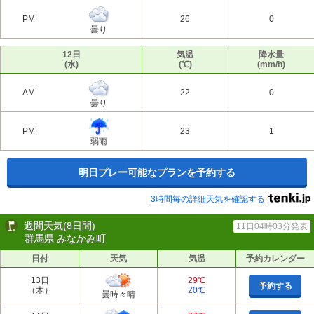
PM
26
0
曇り
12日
気温
降水量
(水)
(℃)
(mm/h)
AM
22
0
曇り
PM
23
1
弱雨
明日プレー可能なプランを予約する
3時間毎の詳細天気を確認する
週間天気(8日間)
11日04時03分発表
群馬県 みなかみ町
日付
天気
気温
予約カレンダー
13日
29℃
予約する
（木）
20℃
曇時々晴