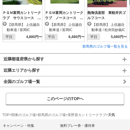
ＰＧＭ富岡カントリーク
ＰＧＭ富岡カントリーク
熱海倶楽部 東軽井沢ゴ
ラブ サウスコース
ラブ ノースコース
ルフコース
【ＰＧＭ】
【ＰＧＭ】
【群馬県】 上信越自
【群馬県】 上信越自
【群馬県】 上信越自
動車道 / 富岡IC
動車道 / 富岡IC
動車道 / 松井田妙義IC
平日
4,880円〜
平日
6,480円〜
平日
5,080円〜
群馬県のゴルフ場一覧を見る
近隣都道府県から探す
近隣エリアから探す
全国のゴルフ場一覧
このページのTOPへ
TOP
関東のゴルフ場
群馬県のゴルフ場
美野原カントリークラブ
天気
キャンペーン・特集
無料プレー券・優待券