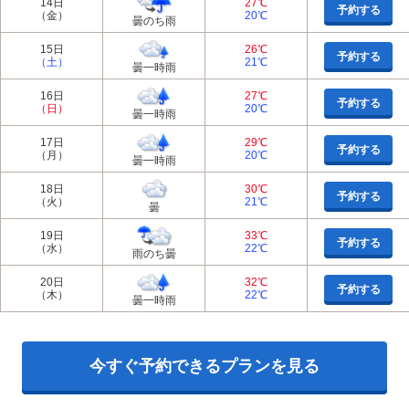
14日
27℃
予約する
（金）
20℃
曇のち雨
15日
26℃
予約する
（土）
21℃
曇一時雨
16日
27℃
予約する
（日）
20℃
曇一時雨
17日
29℃
予約する
（月）
20℃
曇一時雨
18日
30℃
予約する
（火）
21℃
曇
19日
33℃
予約する
（水）
22℃
雨のち曇
20日
32℃
予約する
（木）
22℃
曇一時雨
今すぐ予約できるプランを見る