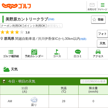
美野原カントリークラブ
登録
(詳細)
クーポン利用OK
ポイント利用OK
練習場なし
3.8
フォト
群馬県
関越自動車道 ⁄ 渋川伊香保ICから30km以内
(地図)
天気
ゴルフ場詳細
予約カレンダー
コース
口コミ
アクセス
天気
今日・明日の天気
11日02時00分発表
11日
気温
降水量
(火)
(℃)
(mm/h)
AM
28
0
曇り