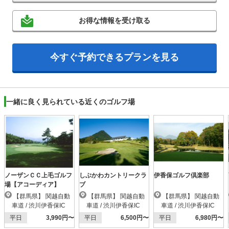
お得な情報を受け取る
今すぐ予約できるプランを見る
一緒に良く見られている近くのゴルフ場
ノーザンＣＣ上毛ゴルフ
しぶかわカントリークラ
伊香保ゴルフ倶楽部
場【アコーディア】
ブ
【群馬県】 関越自動
【群馬県】 関越自動
【群馬県】 関越自動
車道 / 渋川伊香保IC
車道 / 渋川伊香保IC
車道 / 渋川伊香保IC
平日
3,990円〜
平日
6,500円〜
平日
6,980円〜