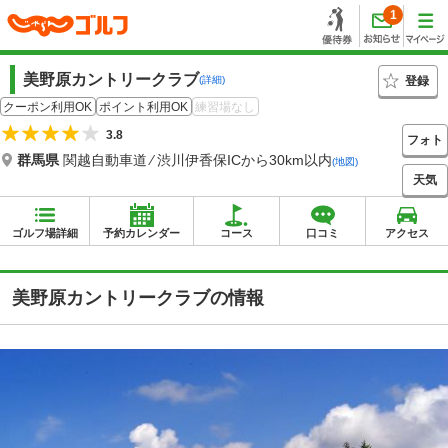
1
美野原カントリークラブ
登録
(詳細)
クーポン利用OK
ポイント利用OK
練習場なし
3.8
フォト
群馬県
関越自動車道 ⁄ 渋川伊香保ICから30km以内
(地図)
天気
ゴルフ場詳細
予約カレンダー
コース
口コミ
アクセス
美野原カントリークラブの情報