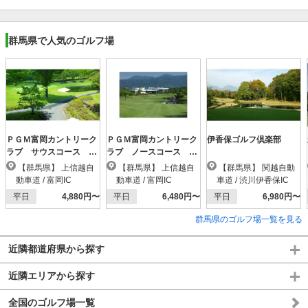
群馬県で人気のゴルフ場
ＰＧＭ富岡カントリーク
ＰＧＭ富岡カントリーク
伊香保ゴルフ倶楽部
ラブ サウスコース
ラブ ノースコース
【ＰＧＭ】
【ＰＧＭ】
【群馬県】 上信越自
【群馬県】 上信越自
【群馬県】 関越自動
動車道 / 富岡IC
動車道 / 富岡IC
車道 / 渋川伊香保IC
平日
4,880円〜
平日
6,480円〜
平日
6,980円〜
群馬県のゴルフ場一覧を見る
近隣都道府県から探す
近隣エリアから探す
全国のゴルフ場一覧