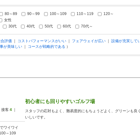
80～89
90～99
100～109
110～119
120～
女性
30代
40代
50代
60代
70代～
総合評価
｜
コストパフォーマンスがいい
｜
フェアウェイが広い
｜
設備が充実して
事が美味しい
｜
コースが戦略的である
）
初心者にも回りやすいゴルフ場
 接客
4
｜
スタッフの応対もよく、難易度的にもちょうどよく、グリーンも良
いしいです。
でワイワイ
100～109