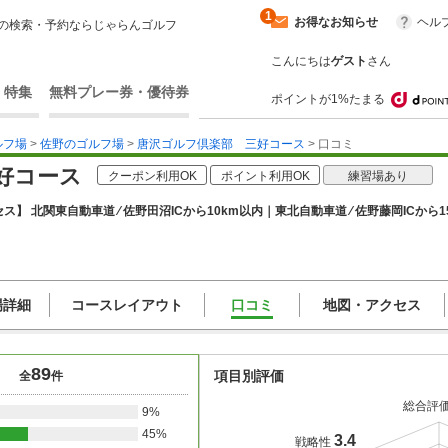
1
お得なお知らせ
ヘル
の検索・予約ならじゃらんゴルフ
こんにちは
ゲスト
さん
・特集
無料プレー券・優待券
ポイントが1%たまる
ルフ場
>
佐野のゴルフ場
>
唐沢ゴルフ倶楽部 三好コース
> 口コミ
好コース
クーポン利用OK
ポイント利用OK
練習場あり
ス】 北関東自動車道 ⁄ 佐野田沼ICから10km以内｜東北自動車道 ⁄ 佐野藤岡ICから1
場詳細
コースレイアウト
口コミ
地図・アクセス
89
項目別評価
全
件
総合評
9%
45%
3.4
戦略性