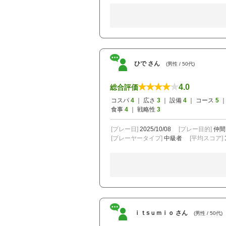
ひで さん
(男性 / 50代)
4.0
総合評価
コスパ
4
｜ 広さ
3
｜ 設備
4
｜ コース
5
｜
食事
4
｜ 戦略性
3
[プレー日]
2025/10/08
[プレー目的]
仲間
[プレーヤータイプ]
中級者
[平均スコア]
ｉｔsｕｍｉｏ さん
(男性 / 50代)