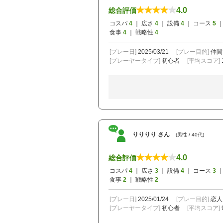
4.0
総合評価
コスパ
4
｜ 広さ
4
｜ 設備
4
｜ コース
5
｜
食事
4
｜ 戦略性
4
[プレー日]
2025/03/21
[プレー目的]
仲間
[プレーヤータイプ]
初心者
[平均スコア]
りりりり さん
(男性 / 40代)
4.0
総合評価
コスパ
4
｜ 広さ
3
｜ 設備
4
｜ コース
3
｜
食事
2
｜ 戦略性
2
[プレー日]
2025/01/24
[プレー目的]
恋人
[プレーヤータイプ]
初心者
[平均スコア]