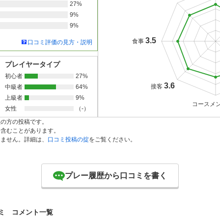
27%
9%
9%
3.5
食事
口コミ評価の見方・説明
プレイヤータイプ
初心者
27%
3.6
接客
中級者
64%
上級者
9%
コースメ
女性
（-）
員の方の投稿です。
を含むことがあります。
りません。詳細は、
口コミ投稿の掟
をご覧ください。
プレー履歴から口コミを書く
ミ コメント一覧