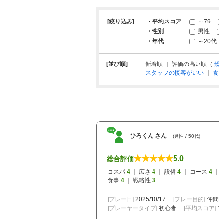
[絞り込み]
・平均スコア
～79
・性別
男性
・年代
～20代
[並び順]
新着順 ｜ 評価の高い順（
スタッフの接客がいい
｜
食
ひろくん さん
(男性 / 50代)
5.0
総合評価
コスパ
4
｜ 広さ
4
｜ 設備
4
｜ コース
4
｜
食事
4
｜ 戦略性
3
[プレー日]
2025/10/17
[プレー目的]
仲間
[プレーヤータイプ]
初心者
[平均スコア]