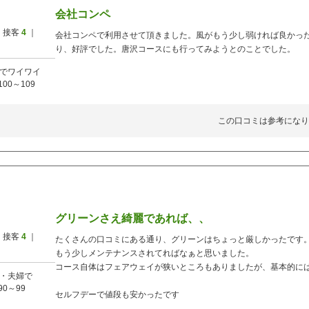
会社コンペ
 接客
4
｜
会社コンペで利用させて頂きました。風がもう少し弱ければ良かっ
り、好評でした。唐沢コースにも行ってみようとのことでした。
でワイワイ
100～109
この口コミは参考になり
グリーンさえ綺麗であれば、、
 接客
4
｜
たくさんの口コミにある通り、グリーンはちょっと厳しかったです
もう少しメンテナンスされてればなぁと思いました。
コース自体はフェアウェイが狭いところもありましたが、基本的に
・夫婦で
90～99
セルフデーで値段も安かったです