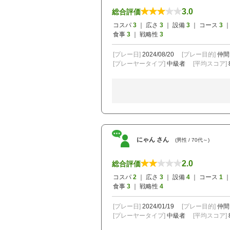
3.0
総合評価
コスパ
3
｜ 広さ
3
｜ 設備
3
｜ コース
3
｜
食事
3
｜ 戦略性
3
[プレー日]
2024/08/20
[プレー目的]
仲間
[プレーヤータイプ]
中級者
[平均スコア]
にゃん さん
(男性 / 70代～)
2.0
総合評価
コスパ
2
｜ 広さ
3
｜ 設備
4
｜ コース
1
｜
食事
3
｜ 戦略性
4
[プレー日]
2024/01/19
[プレー目的]
仲間
[プレーヤータイプ]
中級者
[平均スコア]