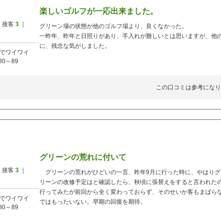
楽しいゴルフが一応出来ました。
 接客
3
｜
グリーン場の状態が他のゴルフ場より、良くなかった。
一昨年、昨年と日照りがあり、手入れが難しいとは思いますが、他
に、残念な気がしました。
でワイワイ
80～89
この口コミは参考になり
グリーンの荒れに付いて
 接客
3
｜
グリーンの荒れがひどいの一言、昨年9月に行った時に、やはりグ
リーンの改修予定はと確認したら、秋頃に張替えをすると言われた
行ってみたが前回から全く変わっておらず、そのせいか客もまばら
でワイワイ
ではもったいない。早期の回復を期待。
80～89