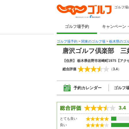
ゴルフ場
ゴルフ場予約
キャンペーン
ゴルフ場予約
>
関東のゴルフ場
>
栃木県のゴ
唐沢ゴルフ倶楽部 三
【住所】 栃木県佐野市岩崎町1975
【アクセ
総合評価
（
3.4
）
予約カレンダー
ゴルフ
3.4
とても良い
良い