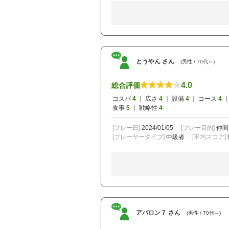
とうやん さん
(男性 / 70代～)
4.0
総合評価
コスパ
4
｜ 広さ
4
｜ 設備
4
｜ コース
4
｜
食事
5
｜ 戦略性
4
[プレー日]
2024/01/05
[プレー目的]
仲間
[プレーヤータイプ]
中級者
[平均スコア]
アバロン７ さん
(男性 / 70代～)