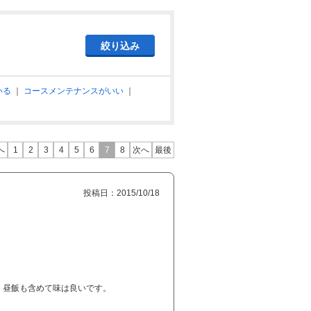
いる
｜
コースメンテナンスがいい
｜
へ
1
2
3
4
5
6
7
8
次へ
最後
投稿日：2015/10/18
、昼飯も含めて味は良いです。