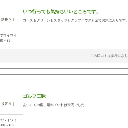
いつ行っても気持ちいいところです。
 接客
5
｜
コースもグリーンもスタッフもクラブハウスも全てお気に入りです
でワイワイ
80～89
この口コミは参考になり
ゴルフ三昧
 接客
4
｜
あいにくの雨、晴れていれば最高でした。
でワイワイ
100～109