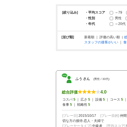
[絞り込み]
・平均スコア
～79
・性別
男性
・年代
～20代
[並び順]
新着順 ｜ 評価の高い順（
スタッフの接客がいい
｜
食
ふう さん
(男性 / 30代)
4.0
総合評価
コスパ
5
｜ 広さ
5
｜ 設備
5
｜ コース
5
｜
食事
5
｜ 戦略性
5
[プレー日]
2015/10/17
[プレー目的]
仲間
切な方の接待
恋人・夫婦で
[プレーヤータイプ]
中級者
[平均スコア]