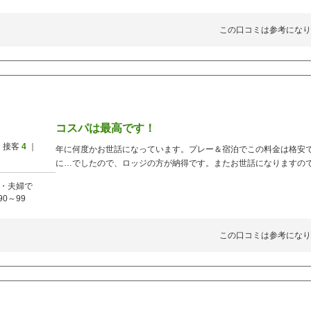
この口コミは参考になり
コスパは最高です！
 接客
4
｜
年に何度かお世話になっています。プレー＆宿泊でこの料金は格安
に…でしたので、ロッジの方が納得です。またお世話になりますの
・夫婦で
90～99
この口コミは参考になり