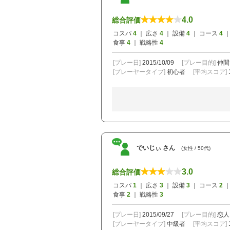
4.0
総合評価
コスパ
4
｜ 広さ
4
｜ 設備
4
｜ コース
4
｜
食事
4
｜ 戦略性
4
[プレー日]
2015/10/09
[プレー目的]
仲間
[プレーヤータイプ]
初心者
[平均スコア]
でいじぃ さん
(女性 / 50代)
3.0
総合評価
コスパ
1
｜ 広さ
3
｜ 設備
3
｜ コース
2
｜
食事
2
｜ 戦略性
3
[プレー日]
2015/09/27
[プレー目的]
恋人
[プレーヤータイプ]
中級者
[平均スコア]