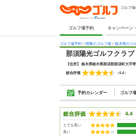
ゴルフ場
ゴルフ場予約
キャンペーン
ゴルフ場予約
>
関東のゴルフ場
>
栃木県のゴ
那須陽光ゴルフクラブ
【住所】 栃木県栃木県那須郡那須町大字寄居
総合評価
（
4.4
）
予約カレンダー
ゴルフ
4.4
とても良い
良い