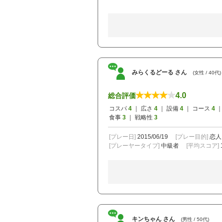
みらくるどーる さん
(女性 / 40代)
4.0
総合評価
コスパ
4
｜ 広さ
4
｜ 設備
4
｜ コース
4
｜
食事
3
｜ 戦略性
3
[プレー日]
2015/06/19
[プレー目的]
恋人
[プレーヤータイプ]
中級者
[平均スコア]
キンちゃん さん
(男性 / 50代)