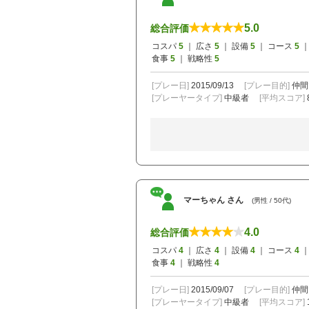
5.0
総合評価
コスパ
5
｜ 広さ
5
｜ 設備
5
｜ コース
5
｜
食事
5
｜ 戦略性
5
[プレー日]
2015/09/13
[プレー目的]
仲間
[プレーヤータイプ]
中級者
[平均スコア]
マーちゃん さん
(男性 / 50代)
4.0
総合評価
コスパ
4
｜ 広さ
4
｜ 設備
4
｜ コース
4
｜
食事
4
｜ 戦略性
4
[プレー日]
2015/09/07
[プレー目的]
仲間
[プレーヤータイプ]
中級者
[平均スコア]