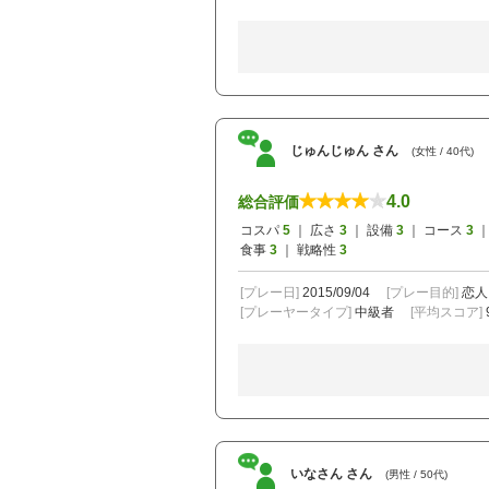
じゅんじゅん さん
(女性 / 40代)
4.0
総合評価
コスパ
5
｜ 広さ
3
｜ 設備
3
｜ コース
3
｜
食事
3
｜ 戦略性
3
[プレー日]
2015/09/04
[プレー目的]
恋人
[プレーヤータイプ]
中級者
[平均スコア]
いなさん さん
(男性 / 50代)