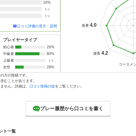
16%
（-）
（-）
4.0
食事
口コミ評価の見方・説明
プレイヤータイプ
初心者
20%
4.2
接客
中級者
80%
上級者
（-）
コースメ
女性
28%
員の方の投稿です。
を含むことがあります。
りません。詳細は、
口コミ投稿の掟
をご覧ください。
プレー履歴から口コミを書く
ント一覧