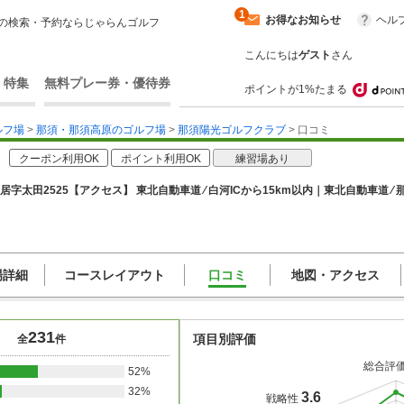
1
お得なお知らせ
ヘル
の検索・予約ならじゃらんゴルフ
こんにちは
ゲスト
さん
・特集
無料プレー券・優待券
ポイントが1%たまる
ルフ場
>
那須・那須高原のゴルフ場
>
那須陽光ゴルフクラブ
> 口コミ
クーポン利用OK
ポイント利用OK
練習場あり
字太田2525
【アクセス】 東北自動車道 ⁄ 白河ICから15km以内｜東北自動車道 ⁄ 
場詳細
コースレイアウト
口コミ
地図・アクセス
231
項目別評価
全
件
総合評
52%
32%
3.6
戦略性