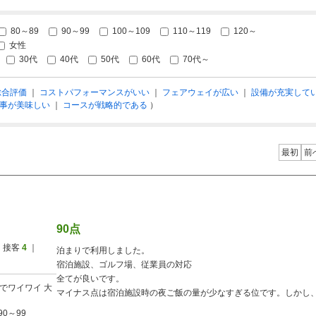
80～89
90～99
100～109
110～119
120～
女性
30代
40代
50代
60代
70代～
総合評価
｜
コストパフォーマンスがいい
｜
フェアウェイが広い
｜
設備が充実して
事が美味しい
｜
コースが戦略的である
）
最初
前
90点
 接客
4
｜
泊まりで利用しました。
宿泊施設、ゴルフ場、従業員の対応
全てが良いです。
でワイワイ
大
マイナス点は宿泊施設時の夜ご飯の量が少なすぎる位です。しかし
90～99