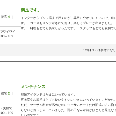
満足です。
 接客
4
｜
インターからゴルフ場まで行くのが、非常に分かりにくいので、道
す。 コースもメンテがされており、楽しくプレーが出来ました。
す。 料理もとても美味しかったです。 スタッフもとても親切で
でワイワイ
100～109
この口コミは参考になり
メンテナンス
 接客
2
｜
那須アイランドはたまにいっています。
更衣室やお風呂はとても使いやすいのできにいっています。だから
ただ、ツーサム料金が高めなのにツーサムカートだけ旧式の古い物
・夫婦で
らないとおっしゃっていました。雨の日なんか前がほとんど見えな
100～109
しいのですが。