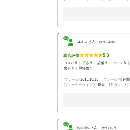
ユミコ さん
(女性 / 40代)
5.0
総合評価
コスパ
5
｜ 広さ
5
｜ 設備
5
｜ コース
5
｜
食事
4
｜ 戦略性
5
[プレー日]
2015/10/15
[プレー目的]
仲間
[プレーヤータイプ]
中級者
[平均スコア]
toshiko さん
(女性 / 60代)