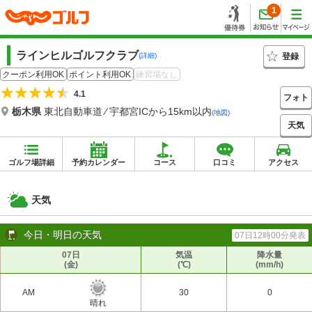
1
ラインヒルゴルフクラブ
登録
(詳細)
クーポン利用OK
ポイント利用OK
練習場なし
4.1
フォト
栃木県
東北自動車道 ⁄ 宇都宮ICから15km以内
(地図)
天気
ゴルフ場詳細
予約カレンダー
コース
口コミ
アクセス
天気
今日・明日の天気
07日12時00分発表
07日
気温
降水量
(金)
(℃)
(mm/h)
AM
30
0
晴れ