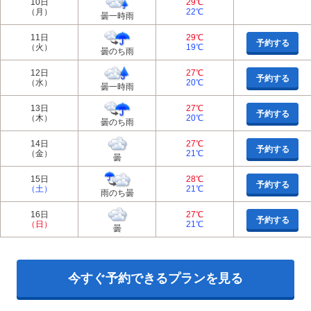
10日
29℃
（月）
22℃
曇一時雨
11日
29℃
予約する
（火）
19℃
曇のち雨
12日
27℃
予約する
（水）
20℃
曇一時雨
13日
27℃
予約する
（木）
20℃
曇のち雨
14日
27℃
予約する
（金）
21℃
曇
15日
28℃
予約する
（土）
21℃
雨のち曇
16日
27℃
予約する
（日）
21℃
曇
今すぐ予約できるプランを見る