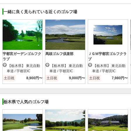
一緒に良く見られている近くのゴルフ場
宇都宮ガーデンゴルフク
馬頭ゴルフ倶楽部
ＪＧＭ宇都宮ゴルフクラ
ラブ
ブ
【栃木県】 東北自動
【栃木県】 東北自動
【栃木県】 東北自動
車道 / 宇都宮IC
車道 / 宇都宮IC
車道 / 宇都宮IC
土日祝
8,900円〜
土日祝
9,000円〜
土日祝
7,980円〜
栃木県で人気のゴルフ場