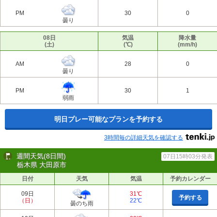
PM
30
0
曇り
08日
気温
降水量
(土)
(℃)
(mm/h)
AM
28
0
曇り
PM
30
1
弱雨
明日プレー可能なプランを予約する
3時間毎の詳細天気を確認する
週間天気(8日間)
07日15時03分発表
栃木県 大田原市
日付
天気
気温
予約カレンダー
09日
31℃
予約する
（日）
22℃
曇のち雨