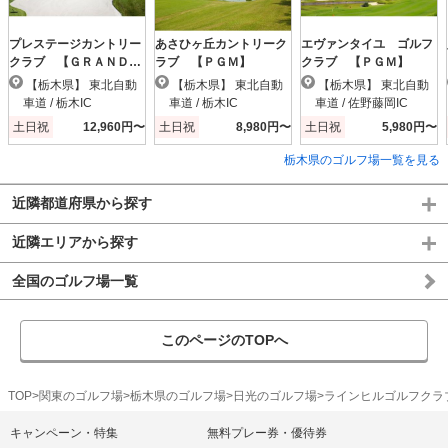
プレステージカントリー
あさひヶ丘カントリーク
エヴァンタイユ ゴルフ
クラブ 【ＧＲＡＮＤ
ラブ 【ＰＧＭ】
クラブ 【ＰＧＭ】
ＰＧＭ】
【栃木県】 東北自動
【栃木県】 東北自動
【栃木県】 東北自動
車道 / 栃木IC
車道 / 栃木IC
車道 / 佐野藤岡IC
土日祝
12,960円〜
土日祝
8,980円〜
土日祝
5,980円〜
栃木県のゴルフ場一覧を見る
近隣都道府県から探す
近隣エリアから探す
全国のゴルフ場一覧
このページのTOPへ
TOP
関東のゴルフ場
栃木県のゴルフ場
日光のゴルフ場
ラインヒルゴルフクラ
キャンペーン・特集
無料プレー券・優待券