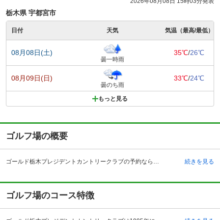
2026年08月08日 15時03分発表
栃木県 宇都宮市
日付
天気
気温（最高/最低）
08月08日(土)
35℃
/
26℃
曇一時雨
08月09日(日)
33℃
/
24℃
曇のち雨
もっと見る
ゴルフ場の概要
ゴールド栃木プレジデントカントリークラブの予約ならじゃらんゴルフ。カートの有無や利用税、キャンセル料、ナイター設備、駐車場などのコース情報はもちろん、口コミ、フォトギャラリーなどコースの難易度や攻略に役立つ情報充実、予約する度にポイントが貯まるのでお得にゴルフをお楽しみ頂けます。 ゴールド栃木プレジデントカントリークラブは栃木市にあります。栃木のゴルフ場は約140あり、全国4位の数の多さを誇ります。豊かな自然に抱かれ楽しくゆったりプレーできるところです。 ゴールド栃木プレジデントカントリークラブは、車で行く場合には東北自動車道栃木インターチェンジから3キロメートル、わずか5分となります。また、鉄道の場合には東部日光線栃木駅、南口からクラブバスが予約制で運行されています。付帯施設としてコンペルームには各24名収容の部屋が4部屋、最大72名までが利用可能です。また、170ヤード、20打席の練習場もあり、ラウンド前のウォーミングアップやスイングチェックにも利用することができます。
続きを見る
ゴルフ場のコース特徴