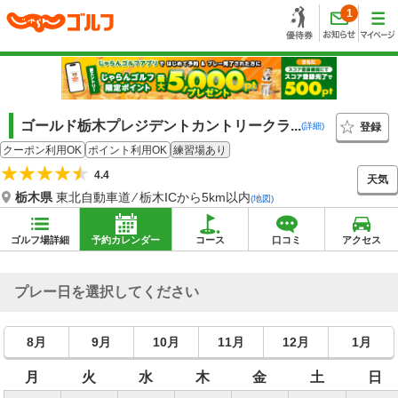
1
ゴールド栃木プレジデントカントリークラ...
登録
(詳細)
クーポン利用OK
ポイント利用OK
練習場あり
4.4
天気
栃木県
東北自動車道 ⁄ 栃木ICから5km以内
(地図)
ゴルフ場詳細
予約カレンダー
コース
口コミ
アクセス
プレー日を選択してください
8月
9月
10月
11月
12月
1月
月
火
水
木
金
土
日