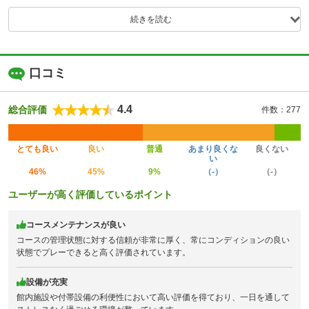
続きを読む
口コミ
4.4
総合評価
件数：277
とても良い
良い
普通
あまり良くな
良くない
い
46%
45%
9%
（-）
（-）
ユーザーが高く評価しているポイント
コースメンテナンスが良い
コースの管理状態に対する信頼が非常に厚く、常にコンディションの良い
状態でプレーできると高く評価されています。
設備が充実
館内施設や付帯設備の利便性において高い評価を得ており、一日を通して