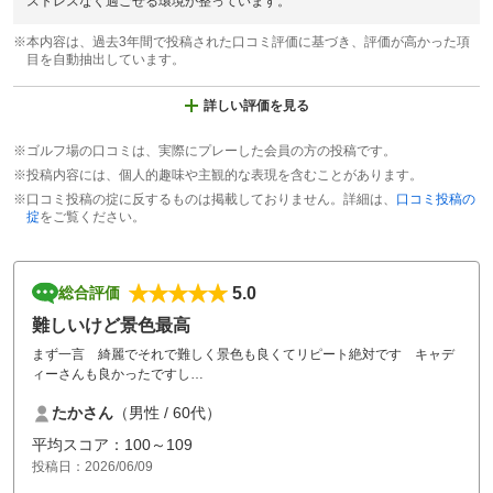
ストレスなく過ごせる環境が整っています。
※本内容は、過去3年間で投稿された口コミ評価に基づき、評価が高かった項
目を自動抽出しています。
詳しい評価を見る
※ゴルフ場の口コミは、実際にプレーした会員の方の投稿です。
※投稿内容には、個人的趣味や主観的な表現を含むことがあります。
※口コミ投稿の掟に反するものは掲載しておりません。詳細は、
口コミ投稿の
掟
をご覧ください。
5.0
総合評価
難しいけど景色最高
まず一言 綺麗でそれで難しく景色も良くてリピート絶対です キャデ
ィーさんも良かったですし
逆にキャディーさんがいないとコース戦略難しいと思います また絶
たかさん
（男性 / 60代）
対に来ます
平均スコア：100～109
投稿日：2026/06/09