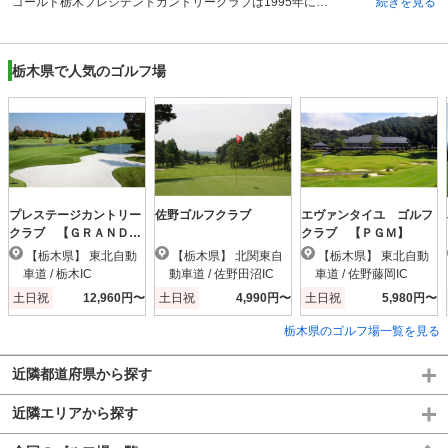
ゴールド栃木プレジデントカントリークラブは1995年に開場され、プロゴルファーのジャック・ニクラウス氏が設計者です。このコースでプレーをすると、ジャック・ニクラウスのプロプレーヤーとしてだけではなく、その設計者としてのすばらしさをも感じる事ができる造りになっています。コースタイプは丘陵地で面積257万平方メートル、グリーン状況はベント、ワングリーンです。東にOUTとINコースが、また西にOUTコースがあり、計27ホールがプレーヤーの挑戦を待ち構えています。 随所に配したクリークやバンカーなどのハザード類は戦略性豊かなレイアウトとなっており、正確なショットとコースマネジメントを求めてきます。格調高いニクラウス設計のコースでエキサイティングなプレーが楽しめます。
続きを見る
栃木県で人気のゴルフ場
プレステージカントリー
佐野ゴルフクラブ
エヴァンタイユ ゴルフ
クラブ 【ＧＲＡＮＤ
クラブ 【ＰＧＭ】
ＰＧＭ】
【栃木県】 東北自動
【栃木県】 北関東自
【栃木県】 東北自動
車道 / 栃木IC
動車道 / 佐野田沼IC
車道 / 佐野藤岡IC
土日祝
12,960円〜
土日祝
4,990円〜
土日祝
5,980円〜
栃木県のゴルフ場一覧を見る
近隣都道府県から探す
近隣エリアから探す