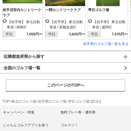
岩手沼宮内カントリーク
一関カントリークラブ
雫石ゴルフ場
ラブ
【岩手県】 東北自動
【岩手県】 東北自動
【岩手県】 東北自動
車道 / 西根IC
車道 / 若柳金成IC
車道 / 盛岡IC
平日
7,000円〜
平日
5,600円〜
平日
7,035円〜
岩手県のゴルフ場一覧を見る
近隣都道府県から探す
全国のゴルフ場一覧
このページのTOPへ
TOP
東北のゴルフ場
岩手県のゴルフ場
雫石ゴルフ場
口コミ
キャンペーン・特集
無料プレー券・優待券
じゃらんゴルフアプリを使う
ゴルマジ！