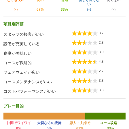
とても良い
良い
普通
あまり良くな
良くない
い
（-）
67%
33%
（-）
（-）
項目別評価
3.7
スタッフの接客がいい
2.3
設備が充実している
3.0
食事が美味しい
4.3
コースが戦略的
2.7
フェアウェイが広い
3.3
コースメンテナンスがいい
3.3
コストパフォーマンスがいい
プレー目的
仲間でワイワイ
大切な方の接待
恋人・夫婦で
コース攻略！
0%
0%
67%
33%