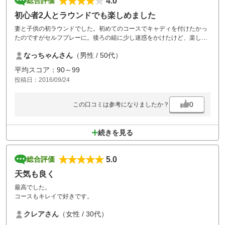
4.0
総合評価
初心者2人とラウンドでも楽しめました
妻と子供の初ラウンドでした。初めてのコースでキャディを付けたかっ
たのですがセルフプレーに。後ろの組に少し迷惑をかけたけど、楽しく
ラウンド出来て喜んでました。次のホールへの案内表示がもう少し大き
なっちゃんさん
（男性 / 50代）
くして欲しかったのとヤーデージ表示が分かりにくかったなぁ・・・。
初心者や仲間とワイワイ楽しめるリゾートコースでした。
平均スコア：90～99
投稿日：2016/09/24
0
この口コミは参考になりましたか？
続きを見る
5.0
総合評価
天気も良く
最高でした。
コースもキレイで好きです。
クレアさん
（女性 / 30代）