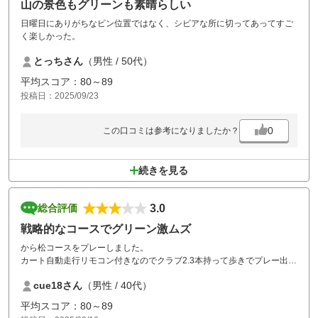
山の景色もグリーンも素晴らしい
日曜日にありがちなピン位置ではなく、シビアな所に切ってあってすご
く楽しかった。
とっちさん
（男性 / 50代）
平均スコア：80～89
投稿日：2025/09/23
0
この口コミは参考になりましたか？
続きを見る
3.0
総合評価
戦略的なコースでグリーン激ムズ
から松コースをプレーしました。
カート自動走行リモコン付きなのでクラブ2.3本持って歩きでプレー出来
て良かったです。
cue18さん
（男性 / 40代）
ただカートにナビがないのが少し不便かと。
ドックレックのホールなんかは抜けてOBってのがありそうですね。
平均スコア：80～89
実際ギリギリセーフでした。