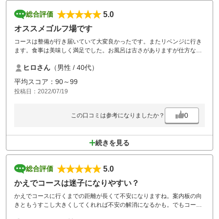
5.0
総合評価
オススメゴルフ場です
コースは整備が行き届いていて大変良かったです。またリベンジに行き
ます。食事は美味しく満足でした。お風呂は古さがありますが仕方ない
でしょう。スタッフの皆さんは明るく対応が良かったです。
ヒロさん
（男性 / 40代）
平均スコア：90～99
投稿日：2022/07/19
0
この口コミは参考になりましたか？
続きを見る
5.0
総合評価
かえでコースは迷子になりやすい？
かえでコースに行くまでの距離が長くて不安になりますね。案内板の向
きともうすこし大きくしてくれれば不安の解消になるかも。でもコース
はよかったです。距離も長くなくパーオンの確立が高いので上手くなっ