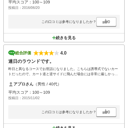
平均スコア：100～109
投稿日：2016/06/20
0
この口コミは参考になりましたか？
続きを見る
4.0
総合評価
連日のラウンドです。
昨日と異なるコースでお世話になりました。こちらは誘導式でないカー
トだったので、カート道と逆サイドに飛んだ場合には非常に厳しかっ
た。こちらのコースは乗り入れ可の時に来るべきなのかもしれません。
アプロさん
（男性 / 40代）
ですがフェアウェイもグリーンも綺麗で、プレー自体は非常に気持ちよ
く回れました。何よりも眺望が最高で、山々と紅葉がとても素晴らしか
平均スコア：100～109
ったです。またスタッフの方々の応対も気持ちよく、落ち着いてプレー
投稿日：2015/11/02
する事が出来ました。
0
この口コミは参考になりましたか？