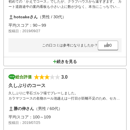
初めての「かえでコース」でしたが、クラブハウスから遠すぎます。 カ
ート道路途中の案内看板も小さい上に数が少なく、本当にこっちでいい
のか？と心配でなんどか停車する始末。 事前に一言スタッフさんから説
hotcakeさん
（男性 / 30代）
明があれば全然違うと思いますし、看板と合わせて改善された方がいい
と思います。 コースコンディションも普段はあまりメンテナンスしてな
平均スコア：90～99
いのかなぁという感じで、フェアウェイの芝が大分傷んでました。
投稿日：2019/09/27
0
この口コミは参考になりましたか？
続きを見る
3.0
総合評価
久しぶりのコース
久しぶりに雫石ゴルフ場でプレーしました。
カラマツコースの名物ホール池越えは一打目が距離不足のため、セカン
ドはグリーンを狙うことはできませんでした。
勝の伸さん
（男性 / 60代）
コースは綺麗に整備されており綺麗でした。また行きたいですね。た
だ、プレフィー支払いの際にポイントとクーポンがカウントされていま
平均スコア：100～109
せんでした。カウンターで申告して訂正してもらいましたが、特に悪び
投稿日：2019/07/25
れた様子もなく、お詫びもなく。後味の悪い結末でした。