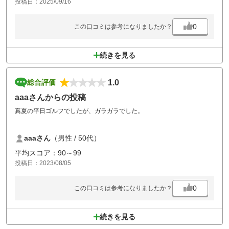
投稿日：2025/09/16
グリーンに関してはとにかく芝目が強くて苦労しました。
3パット連続すると心折れます 笑
0
この口コミは参考になりましたか？
続きを見る
1.0
総合評価
aaaさんからの投稿
真夏の平日ゴルフでしたが、ガラガラでした。
しかし、から松のOUTスタートを予約していたのに、INスタートになっ
aaaさん
（男性 / 50代）
てました。
色んなことが感じ悪い。
平均スコア：90～99
投稿日：2023/08/05
リゾート系で、良いかなと思ってて予約したのに、さびれた感じだし、
私も、もう行きないだろうなぁ。
0
この口コミは参考になりましたか？
続きを見る