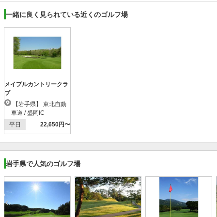
一緒に良く見られている近くのゴルフ場
メイプルカントリークラ
ブ
【岩手県】 東北自動
車道 / 盛岡IC
平日
22,650円〜
岩手県で人気のゴルフ場