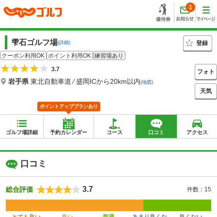
1
雫石ゴルフ場
登録
(詳細)
クーポン利用OK
ポイント利用OK
練習場あり
3.7
フォト
岩手県
東北自動車道 ⁄ 盛岡ICから20km以内
(地図)
天気
ポイントアッププランあり
ゴルフ場詳細
予約カレンダー
コース
口コミ
アクセス
口コミ
3.7
総合評価
件数：15