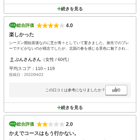
続きを見る
4.0
総合評価
楽しかった
シーズン開始直後なのに芝が青々としていて驚きました。旅先でのプレ
ーでナビがないのが残念でしたが、北国の春を感じる景色に魅了されま
した。まだ雪の残る岩手山（？）の雄大な姿、雪どけの清涼なせせら
ぶんさんさん
（女性 / 60代）
ぎ、白樺、こぶしのはな、ふきのとう、、、。素敵な体験でした。写真
を撮るのに忙しく、スコアはイマイチでしたが。（笑）
平均スコア：110～119
投稿日：2022/04/22
0
この口コミは参考になりましたか？
続きを見る
2.0
総合評価
かえでコースはもう行かない。