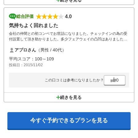
続きを見る
4.0
総合評価
気持ちよく回れました
会社の仲間との初コンペでお世話になりました。チェックインの為の受
付設置して頂き助かりました。多少フェアウェイの凸凹はありました
が、この時期では綺麗だったのではないでしょうか。一番印象深かった
アプロさん
（男性 / 40代）
のはグリーンの早さです。他では味わえない感覚に参加者は戸惑い楽し
んでいました。また春にお邪魔させて頂きます。
平均スコア：100～109
投稿日：2015/11/02
0
この口コミは参考になりましたか？
続きを見る
今すぐ予約できる
プランを見る