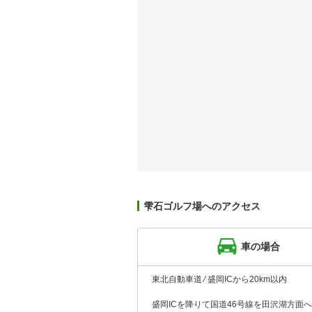
雫石ゴルフ場へのアクセス
車の場合
東北自動車道 ⁄ 盛岡ICから20km以内
盛岡ICを降りて国道46号線を田沢湖方面