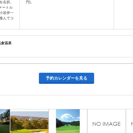
を右折。
円)。
メートル
小岩井一
進んでコ
町高倉温泉
予約カレンダーを見る