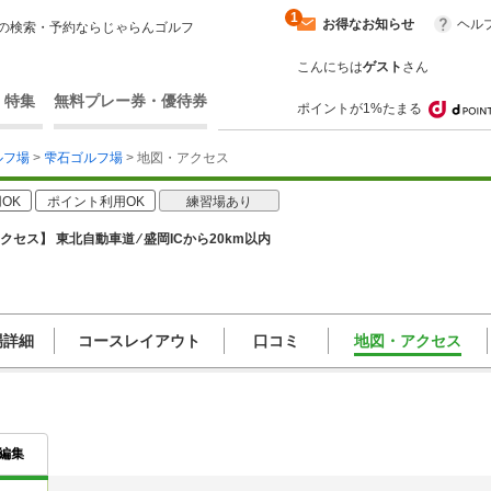
1
お得なお知らせ
ヘル
の検索・予約ならじゃらんゴルフ
こんにちは
ゲスト
さん
・特集
無料プレー券・優待券
ポイントが1%たまる
ルフ場
>
雫石ゴルフ場
> 地図・アクセス
OK
ポイント利用OK
練習場あり
クセス】 東北自動車道 ⁄ 盛岡ICから20km以内
場詳細
コースレイアウト
口コミ
地図・アクセス
編集