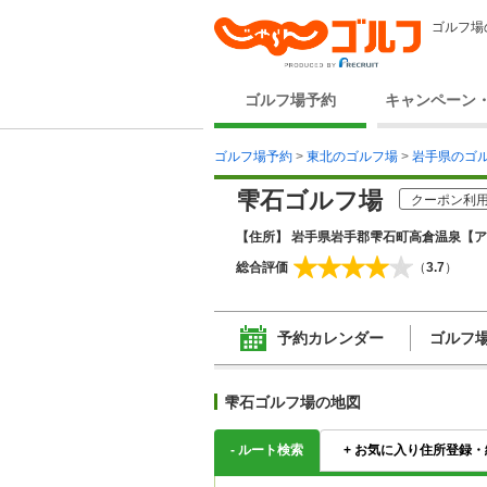
ゴルフ場
ゴルフ場予約
キャンペーン
ゴルフ場予約
>
東北のゴルフ場
>
岩手県のゴ
雫石ゴルフ場
クーポン利用
【住所】 岩手県岩手郡雫石町高倉温泉
【ア
総合評価
（
3.7
）
予約カレンダー
ゴルフ
雫石ゴルフ場の地図
-
ルート検索
+
お気に入り住所登録・