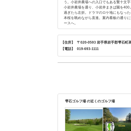
う。小岩井農場への入口でもある繋十文字
小岩井農場を通り、小岩井まきば園を400
過ぎたら左折。ドラマのロケ地にもなった
本桜を眺めながら直進。案内看板の通りに
ースへ。
【住所】
〒020-0593 岩手県岩手郡雫石
【電話】
019-693-1111
雫石ゴルフ場 の近くのゴルフ場