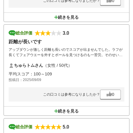
0
この口コミは参考になりましたか？
続きを見る
3.0
総合評価
距離が長いです
アップダウンが激しく距離も長いのでスコアが出ませんでした。ラフが
長くてフェアウエーを外すとボールを見つけるのも一苦労。そのせいか
プレー時かも長くなりがちです。ピリカコースの5番の名物ホールは景
ちゅらトムさん
（女性 / 50代）
観もよく楽しめました。コースの途中，狐がいたリリスがいたりで北海
道らしさは味わえます。
平均スコア：100～109
投稿日：2025/09/09
0
この口コミは参考になりましたか？
続きを見る
5.0
総合評価