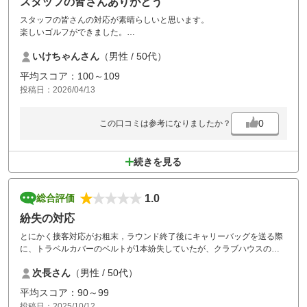
スタッフの皆さんありがとう
スタッフの皆さんの対応が素晴らしいと思います。
楽しいゴルフができました。
いけちゃんさん
（男性 / 50代）
平均スコア：100～109
投稿日：2026/04/13
0
この口コミは参考になりましたか？
続きを見る
1.0
総合評価
紛失の対応
とにかく接客対応がお粗末，ラウンド終了後にキャリーバッグを送る際
に、トラベルカバーのベルトが1本紛失していたが、クラブハウスのア
ルバイトか分からないが、知らないの一辺倒で探す事もしないで、連絡
次長さん
（男性 / 50代）
先を書いてくれと小さいメモ帳を持ってきたので、お断りした、その後
フロントに行くが，アルバイトらしく同じ対応，その際に別の人が話し
平均スコア：90～99
ている間を素通りした。現在も何も連絡がない。
投稿日：2025/10/12