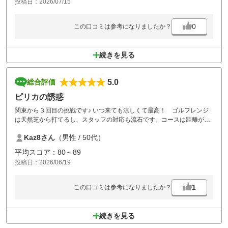
投稿日：2026/07/15
0
この口コミは参考になりましたか？
続きを見る
5.0
総合評価
ピリカの誘惑
関東から３回目の挑戦です♪ いつ来ても涼しくて最高！ ゴルフレンジ
は天然芝から打てるし、スタッフの対応も流石です。コースは距離が長
めで戦略性があり、とても楽しめました。特に大好きなピリカコースの
Kaz8さん
（男性 / 50代）
5番“ピリカの誘惑“はとても美しいホールです！絶対にプレーする事をお
勧めします！
平均スコア：80～89
投稿日：2026/06/19
1
この口コミは参考になりましたか？
続きを見る