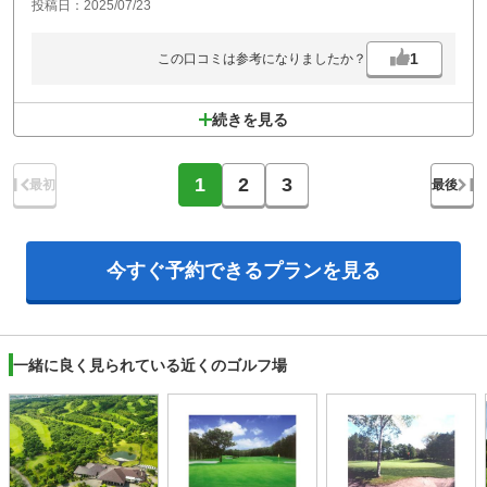
投稿日：2025/07/23
は無く、そもそも「早い時間にスタートできますがどうしますか？」と
聞けば済む話。急がせるからカートのバッグを確認する時間もなくスタ
ートホールへ行かされ、そんなどさくさに巻き込まれ十分な準備やパタ
1
この口コミは参考になりましたか？
ー練習も出来ずにスタートする羽目に。同伴者も「こんな間抜けなゴル
フ場は初めてだ」と憤っていました。名門の上にあぐらをかかずにちゃ
んとして欲しいと思います。折角のコースが泣いています。
続きを見る
1
2
3
最初
最後
今すぐ予約できる
プランを見る
一緒に良く見られている近くのゴルフ場