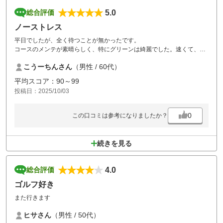
5.0
総合評価
ノーストレス
平日でしたが、全く待つことが無かったです。
コースのメンテが素晴らしく、特にグリーンは綺麗でした。速くて、難
易度は高いですが。
こうーちんさん
（男性 / 60代）
スループレイか、休憩が入るかが、当日に決まるという点は、改善して
欲しいです。 食事を持参すべきかどうかわからないので。
平均スコア：90～99
投稿日：2025/10/03
0
この口コミは参考になりましたか？
続きを見る
4.0
総合評価
ゴルフ好き
また行きます
ヒサさん
（男性 / 50代）