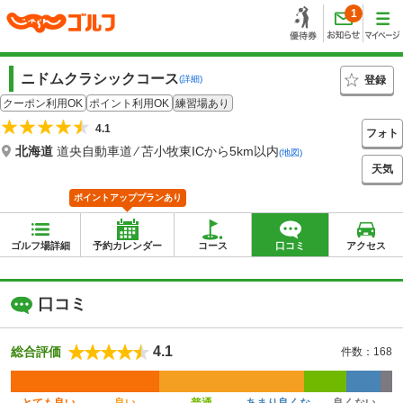
1
ニドムクラシックコース
登録
(詳細)
クーポン利用OK
ポイント利用OK
練習場あり
4.1
フォト
北海道
道央自動車道 ⁄ 苫小牧東ICから5km以内
(地図)
天気
ポイントアッププランあり
ゴルフ場詳細
予約カレンダー
コース
口コミ
アクセス
口コミ
4.1
総合評価
件数：168