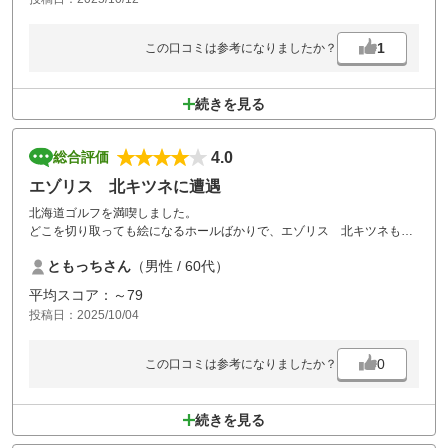
コースも良く名門だと思っていたが、残念です。
1
この口コミは参考になりましたか？
続きを見る
4.0
総合評価
エゾリス 北キツネに遭遇
北海道ゴルフを満喫しました。
どこを切り取っても絵になるホールばかりで、エゾリス 北キツネも登
場します。
ともっちさん
（男性 / 60代）
クラブハウスも豪華で川奈を彷彿としますが、過剰に多い？スタッフが
殆ど外国人で、これも時代の流れなのでしょう。
平均スコア：～79
辛口の妻も、数少ない再訪ありのコースらしい笑笑
投稿日：2025/10/04
0
この口コミは参考になりましたか？
続きを見る