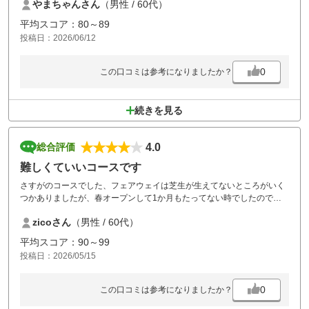
やまちゃんさん
（男性 / 60代）
また来年も伺います。
平均スコア：80～89
投稿日：2026/06/12
0
この口コミは参考になりましたか？
続きを見る
4.0
総合評価
難しくていいコースです
さすがのコースでした、フェアウェイは芝生が生えてないところがいく
つかありましたが、春オープンして1か月もたってない時でしたのでい
たしかたないかと。フェアウェイ広くはないけど、戦略的なホールは意
zicoさん
（男性 / 60代）
識して絞ってるんでしょうし、土地面積がなくてではなくそういうよう
に設計されたのだと思います。長めのPAR4も多く、難しかったです。
平均スコア：90～99
一つ注文させてもらいます、カラスがいてカート後方のかご荒らしてま
投稿日：2026/05/15
した、ぜひ蓋カバーありにしてほしいです。こちらが悪いのですが、ス
ルー途中で食べようと思い購入したパンを見事に取られました。そうい
えばキタキツネを見ました、感激です。
0
この口コミは参考になりましたか？