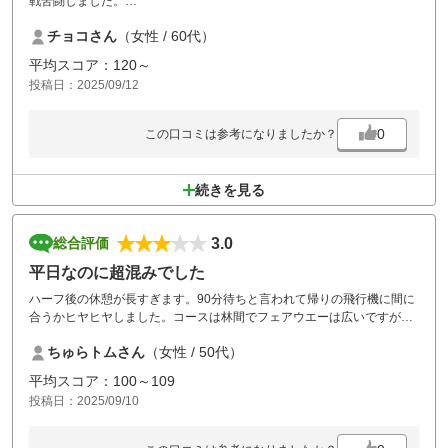
戦苦闘しました。
コースの距離も長く飛距離が出ない私にはグリーンまでがとても長く感
チョコさん
（女性 / 60代）
じました。
でもロケーションは素晴らしく夢のようなラウンドになりました。
平均スコア：120～
スタッフさんもたくさんおられて皆さん親切でした。
投稿日：2025/09/12
もっと練習して来年も是非チャレンジしたと思います。
0
この口コミは参考になりましたか？
続きを見る
3.0
総合評価
平日なのに超混みでした
ハーフ後の休憩が長すぎます。90分待ちと言われて帰りの飛行機に間に
合うかヒヤヒヤしました。コースは林間でフェアウエーは広いですがラ
フが深くてボールを探すのに難儀しました。距離が長いのでスコアは
ちゅらトムさん
（女性 / 50代）
散々でしたが、ラウンド中キツネとリスと鹿に出会いました。熊が出る
事はないそうです。食事は宗谷牛のハンバーグ、ツレはスープカレーを
平均スコア：100～109
頼みましたが値段が高い割に今一つな感じで残念でした。
投稿日：2025/09/10