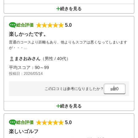
続きを見る
5.0
総合評価
楽しかったです。
普通のコースより距離もあり、他よりもスコアは悪くなってしまいます
が・・・
しっかりメンテナンスされており、いつも楽しませていただいておりま
まさおみさん
（男性 / 40代）
す。
グリーンは以前より硬くなったのか、グリーンオンしてもいつも以上に
平均スコア：90～99
跳ねてカラーまで
投稿日：2026/05/14
と言う事が何度か・・・難しいですが楽しめました。
0
この口コミは参考になりましたか？
続きを見る
5.0
総合評価
楽しいゴルフ