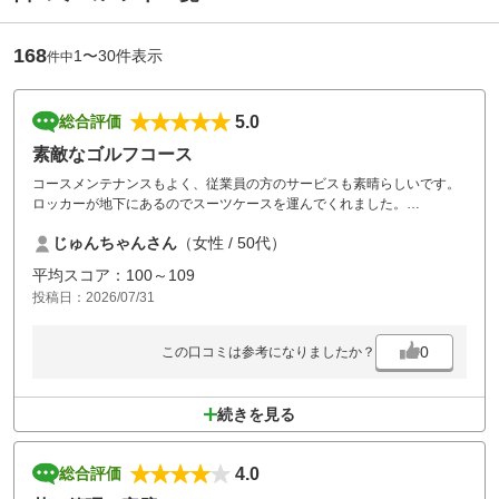
168
1〜30件表示
件中
5.0
総合評価
素敵なゴルフコース
コースメンテナンスもよく、従業員の方のサービスも素晴らしいです。
ロッカーが地下にあるのでスーツケースを運んでくれました。
一つ残念なのがWi-Fiが弱くて、全く繋がりませんでした。ゴルフ場とし
じゅんちゃんさん
（女性 / 50代）
てはさすがニドムと、もっと飛距離が伸びたら訪れたいです。
平均スコア：100～109
投稿日：2026/07/31
0
この口コミは参考になりましたか？
続きを見る
4.0
総合評価