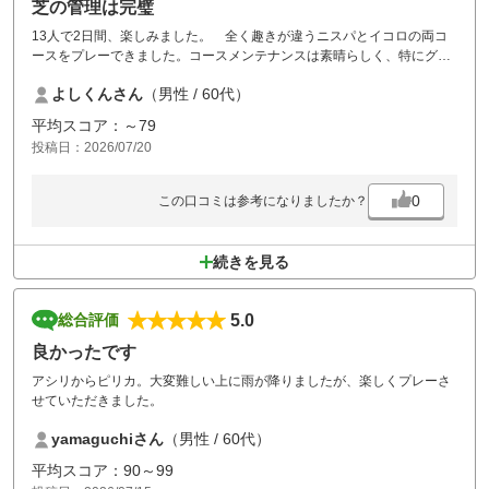
芝の管理は完璧
13人で2日間、楽しみました。 全く趣きが違うニスパとイコロの両コ
ースをプレーできました。コースメンテナンスは素晴らしく、特にグリ
ーン周りの芝は完璧です。
よしくんさん
（男性 / 60代）
外国人スタッフが多いので、コミュニケーションで多少のズレはありま
したが、時間をかければ問題ないと思います。
平均スコア：～79
投稿日：2026/07/20
0
この口コミは参考になりましたか？
続きを見る
5.0
総合評価
良かったです
アシリからピリカ。大変難しい上に雨が降りましたが、楽しくプレーさ
せていただきました。
yamaguchiさん
（男性 / 60代）
平均スコア：90～99