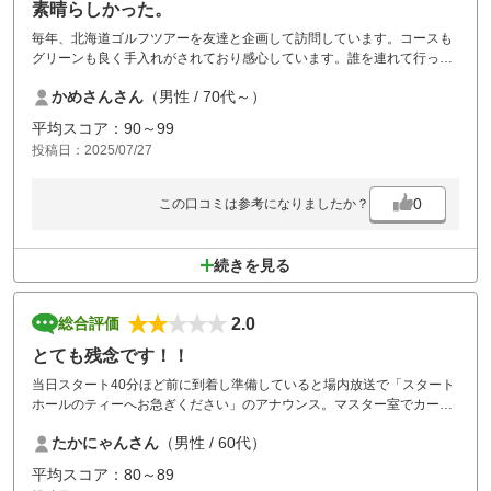
素晴らしかった。
毎年、北海道ゴルフツアーを友達と企画して訪問しています。コースも
グリーンも良く手入れがされており感心しています。誰を連れて行って
も、喜んでくれるので、企画する側にとっては嬉しいです。
かめさんさん
（男性 / 70代～）
平均スコア：90～99
投稿日：2025/07/27
0
この口コミは参考になりましたか？
続きを見る
2.0
総合評価
とても残念です！！
当日スタート40分ほど前に到着し準備していると場内放送で「スタート
ホールのティーへお急ぎください」のアナウンス。マスター室でカート
番号を確認し急ぎスタートホールへ向かった所、なんと別人のキャディ
たかにゃんさん
（男性 / 60代）
ーバッグが積まれているのです。マスター室前に戻ると積み間違いとの
事。そもそも何故スタートまで30分以上も前なのに呼び出されるのか？
平均スコア：80～89
（その前の組がスタートするから？）であるならば時間で予約した意味