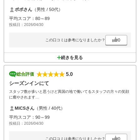
今回はじゃらんゴルフより予約でしたが、大変お得なプランでコスパも
ポポさん
（男性 / 50代）
最高でした。
実力不足でスコアはイマイチでしたがコース状態も良くまた、リベンジ
平均スコア：80～89
させて頂きます。
投稿日：2026/04/30
この度はありがとうございますました。
0
この口コミは参考になりましたか？
続きを見る
5.0
総合評価
シーズンインにて
スタッフ数が多いと思うけど異国の地で働いてるスタッフの方々の笑顔
に癒やされます
コース管理、難易度はプロの試合もやるコースだけのことはあってプレ
MICSさん
（男性 / 40代）
ーしてて楽しいです
平均スコア：90～99
投稿日：2026/04/30
0
この口コミは参考になりましたか？