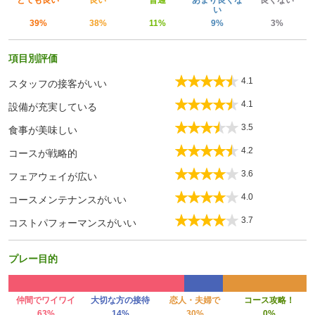
とても良い
良い
普通
あまり良くな
良くない
い
39%
38%
11%
9%
3%
項目別評価
4.1
スタッフの接客がいい
4.1
設備が充実している
3.5
食事が美味しい
4.2
コースが戦略的
3.6
フェアウェイが広い
4.0
コースメンテナンスがいい
3.7
コストパフォーマンスがいい
プレー目的
仲間でワイワイ
大切な方の接待
恋人・夫婦で
コース攻略！
63%
14%
30%
0%