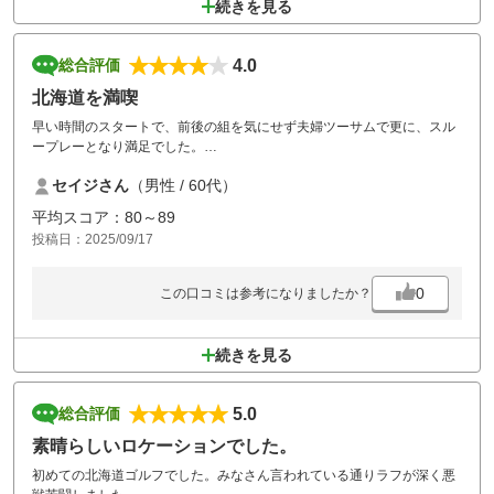
続きを見る
4.0
総合評価
北海道を満喫
早い時間のスタートで、前後の組を気にせず夫婦ツーサムで更に、スル
ープレーとなり満足でした。
キタキツネにエゾリスにも逢え、お風呂のサウナで家内は大満足の様で
セイジさん
（男性 / 60代）
した。
平均スコア：80～89
投稿日：2025/09/17
0
この口コミは参考になりましたか？
続きを見る
5.0
総合評価
素晴らしいロケーションでした。
初めての北海道ゴルフでした。みなさん言われている通りラフが深く悪