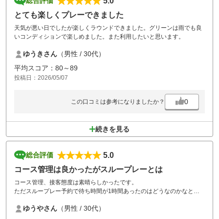
5.0
総合評価
とても楽しくプレーできました
天気が悪い日でしたが楽しくラウンドできました。グリーンは雨でも良
いコンディションで楽しめました。また利用したいと思います。
ゆうきさん
（男性 / 30代）
平均スコア：80～89
投稿日：2026/05/07
0
この口コミは参考になりましたか？
続きを見る
5.0
総合評価
コース管理は良かったがスループレーとは
コース管理、接客態度は素晴らしかったです。
ただスループレー予約で待ち時間が1時間あったのはどうなのかなと思
いました
ゆうやさん
（男性 / 30代）
そうするしかないなら、初めからスループレー表記は控えた方が良いか
と