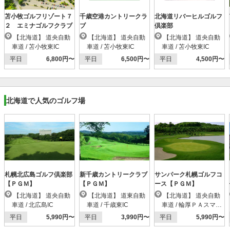
苫小牧ゴルフリゾート７
千歳空港カントリークラ
北海道リバーヒルゴルフ
２ エミナゴルフクラブ
ブ
倶楽部
【北海道】 道央自動
【北海道】 道央自動
【北海道】 道央自動
車道 / 苫小牧東IC
車道 / 苫小牧東IC
車道 / 苫小牧東IC
平日
6,800円〜
平日
6,500円〜
平日
4,500円〜
北海道で人気のゴルフ場
札幌北広島ゴルフ倶楽部
新千歳カントリークラブ
サンパーク札幌ゴルフコ
【ＰＧＭ】
【ＰＧＭ】
ース【ＰＧＭ】
【北海道】 道央自動
【北海道】 道東自動
【北海道】 道央自動
車道 / 北広島IC
車道 / 千歳東IC
車道 / 輪厚ＰＡスマー
トIC
平日
5,990円〜
平日
3,990円〜
平日
5,990円〜