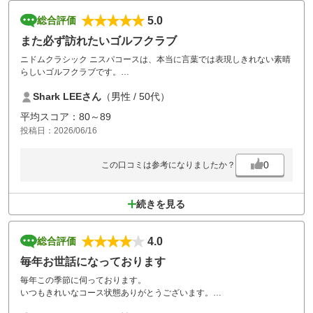
5.0
総合評価
また必ず訪れたいゴルフクラブ
ニドムクラシック ニスパコースは、本当に言葉では表現しきれない素晴
らしいゴルフクラブです。
Shark LEEさん
（男性 / 50代）
今回、同僚や知人と一緒にラウンドしましたが、全員が大変満足し、と
ても楽しい時間を過ごすことができました。
平均スコア：80～89
投稿日：2026/06/16
クラブハウスでのスタッフの皆様の丁寧で温かい接客、美味しい食事を
提供してくださるレストラン、そして素晴らしく整備されたコースコン
ディション、すべてが最高レベルでした。
0
この口コミは参考になりましたか？
ぜひまた訪れてラウンドしたいと思える、本当に素晴らしいゴルフクラ
ブです。
続きを見る
ありがとうございました。
4.0
総合評価
毎年お世話になっております
毎年この季節に伺っております。
いつもきれいなコース状態ありがとうございます。
雨の後か、バンカーの一部が泥状になっていたのは残念。