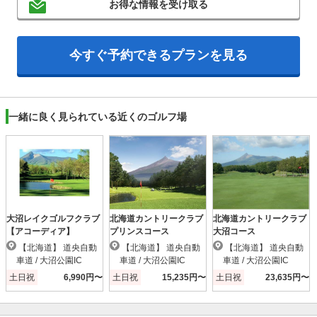
お得な情報を受け取る
今すぐ予約できるプランを見る
一緒に良く見られている近くのゴルフ場
大沼レイクゴルフクラブ
北海道カントリークラブ
北海道カントリークラブ
【アコーディア】
プリンスコース
大沼コース
【北海道】 道央自動
【北海道】 道央自動
【北海道】 道央自動
車道 / 大沼公園IC
車道 / 大沼公園IC
車道 / 大沼公園IC
土日祝
6,990円〜
土日祝
15,235円〜
土日祝
23,635円〜