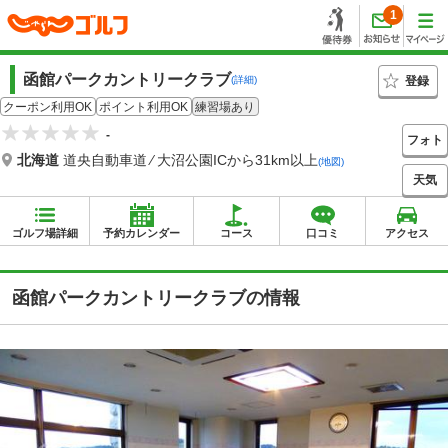
1
函館パークカントリークラブ
登録
(詳細)
クーポン利用OK
ポイント利用OK
練習場あり
-
フォト
北海道
道央自動車道 ⁄ 大沼公園ICから31km以上
(地図)
天気
ゴルフ場詳細
予約カレンダー
コース
口コミ
アクセス
函館パークカントリークラブの情報