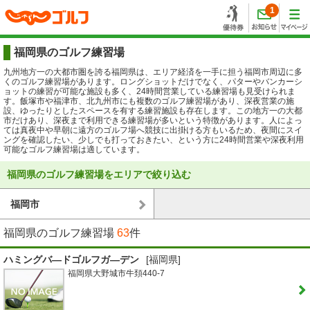
1
福岡県のゴルフ練習場
九州地方一の大都市圏を誇る福岡県は、エリア経済を一手に担う福岡市周辺に多
くのゴルフ練習場があります。ロングショットだけでなく、パターやバンカーシ
ョットの練習が可能な施設も多く、24時間営業している練習場も見受けられま
す。飯塚市や福津市、北九州市にも複数のゴルフ練習場があり、深夜営業の施
設、ゆったりとしたスペースを有する練習施設も存在します。この地方一の大都
市だけあり、深夜まで利用できる練習場が多いという特徴があります。人によっ
ては真夜中や早朝に遠方のゴルフ場へ競技に出掛ける方もいるため、夜間にスイ
ングを確認したい、少しでも打っておきたい、という方に24時間営業や深夜利用
可能なゴルフ練習場は適しています。
福岡県のゴルフ練習場をエリアで絞り込む
福岡市
福岡県のゴルフ練習場
63
件
ハミングバ―ドゴルフガ―デン
[福岡県]
福岡県大野城市牛頚440-7