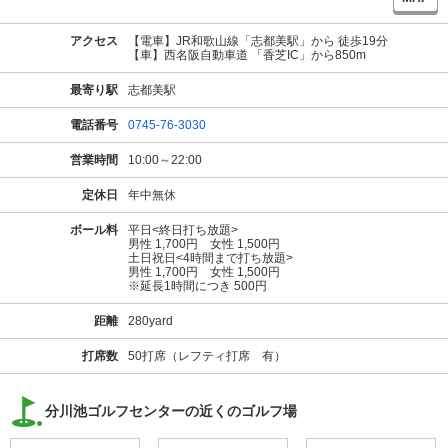
アクセス
【電車】JR和歌山線「志都美駅」から 徒歩19分
【車】西名阪自動車道 「香芝IC」から850m
最寄り駅
志都美駅
電話番号
0745-76-3030
営業時間
10:00～22:00
定休日
年中無休
ボール料
平日<終日打ち放題>
男性 1,700円 女性 1,500円
土日祝日<4時間まで打ち放題>
男性 1,700円 女性 1,500円
※延長1時間につき 500円
距離
280yard
打席数
50打席（レフティ打席 有）
分川池ゴルフセンターの近くのゴルフ場