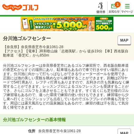
1
分川池ゴルフセンター
MAP
【奈良県】奈良県香芝市今泉1061-28
【アクセス】【電車】JR和歌山線「志都美駅」から 徒歩19分 【車】西名阪自
動車道 「香芝IC」から850m
分川池ゴルフセンターは奈良県香芝市にあるゴルフ練習所で、西名阪自動車道
の香芝ICからすぐの場所にあり、駐車場もあるので車で行きやすい場所にあり
ます。分川池に向かって打ちっぱなしができるウォーターボールを使用でき、
正面には池の美しい景観を眺めながら練習することができます。距離は270ヤ
ードで54打席あり、レフティ打席もありますので、左利きの方も気兼ねなく練
習することができます。レッスンプロによるゴルフレッスンも受講することが
でき、さらにゴルフを上達させることもできます。すぐ近くにも芝仕様のゴル
フ練習場もあるので、違った環境で練習の使い分けもできます。練習場から少
し東へ行くとゴルフショップも点在しているのでゴルフプレイの準備も万全で
す。周辺には露天風呂などの温泉施設もあるので、練習の後は汗を流して気分
良く帰宅できます。
分川池ゴルフセンターの基本情報
住所
奈良県香芝市今泉1061-28
MAP