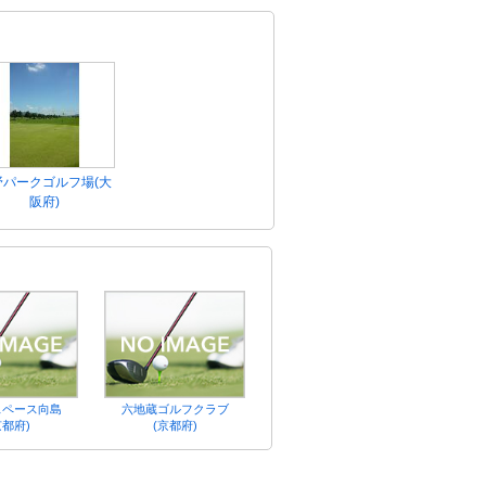
野パークゴルフ場(大
阪府)
スペース向島
六地蔵ゴルフクラブ
京都府)
(京都府)