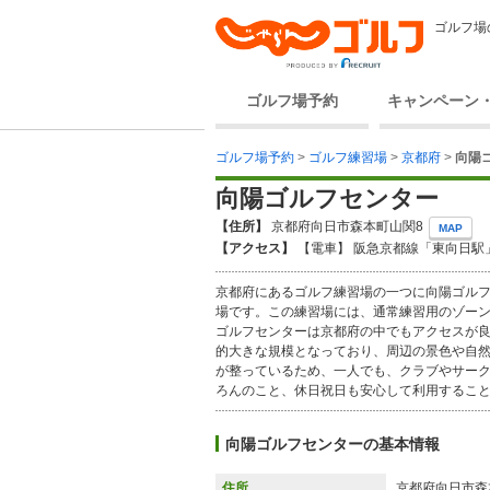
ゴルフ場
ゴルフ場予約
キャンペーン
ゴルフ場予約
>
ゴルフ練習場
>
京都府
>
向陽
向陽ゴルフセンター
【住所】
京都府向日市森本町山関8
MAP
【アクセス】
【電車】 阪急京都線「東向日駅」
京都府にあるゴルフ練習場の一つに向陽ゴル
場です。この練習場には、通常練習用のゾー
ゴルフセンターは京都府の中でもアクセスが
的大きな規模となっており、周辺の景色や自
が整っているため、一人でも、クラブやサーク
ろんのこと、休日祝日も安心して利用するこ
向陽ゴルフセンターの基本情報
住所
京都府向日市森