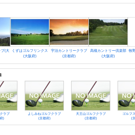
ブ(大
くずはゴルフリンクス
宇治カントリークラブ
高槻カントリー倶楽部
牧
(大阪府)
(京都府)
(大阪府)
場
クラブ
よしみねゴルフクラブ
天王山ゴルフクラブ
ゴルフ
府)
(京都府)
(京都府)
(