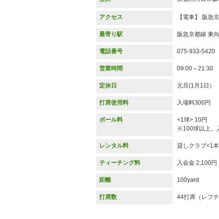
アクセス
【電車】 阪急
最寄り駅
阪急京都線 東
電話番号
075-933-5420
営業時間
09:00～21:30
定休日
元旦(1月1日）
打席使用料
入場料300円
ボール料
<1球> 10円
※100球以上
レンタル料
貸しクラブ<1本
ティーチング料
入会金 2,100
距離
100yard
打席数
44打席（レフ