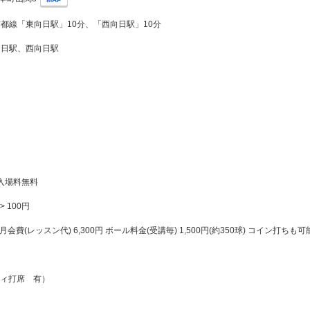
京都線「東向日駅」10分、「西向日駅」10分
向日駅、西向日駅
、入場料無料
> 100円
円 月会費(レッスン代) 6,300円 ボール料金(受講毎) 1,500円(約350球) コイン打ちも可
ティ打席 有）