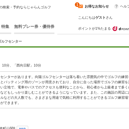
1
お得なお知らせ
ヘル
の検索・予約ならじゃらんゴルフ
こんにちは
ゲスト
さん
・特集
無料プレー券・優待券
ポイントが1%たまる
ゴルフセンター
10分、「西向日駅」10分
フセンターがあります。向陽ゴルフセンターは落ち着いた雰囲気の中でゴルフの練習
ンとパッティング用のゾーンが用意されており、自分に合った場所でゴルフの練習を
良い立地で、電車やバスでのアクセスも便利なことから、初心者から上級者まで多く
然などもしっかり楽しむことができるようになっています。また、この施設の周辺に
ルなどの大人数でも、さまざまな用途で気軽に利用することができるゴルフ練習場
とができます。
本町山関8
MAP