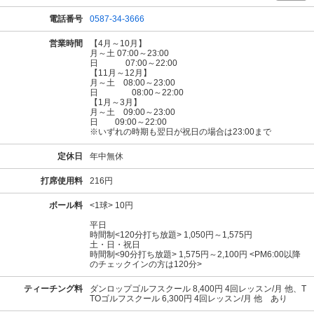
電話番号
0587-34-3666
営業時間
【4月～10月】
月～土 07:00～23:00
日 07:00～22:00
【11月～12月】
月～土 08:00～23:00
日 08:00～22:00
【1月～3月】
月～土 09:00～23:00
日 09:00～22:00
※いずれの時期も翌日が祝日の場合は23:00まで
定休日
年中無休
打席使用料
216円
ボール料
<1球> 10円
平日
時間制<120分打ち放題> 1,050円～1,575円
土・日・祝日
時間制<90分打ち放題> 1,575円～2,100円 <PM6:00以降
のチェックインの方は120分>
ティーチング料
ダンロップゴルフスクール 8,400円 4回レッスン/月 他、T
TOゴルフスクール 6,300円 4回レッスン/月 他 あり