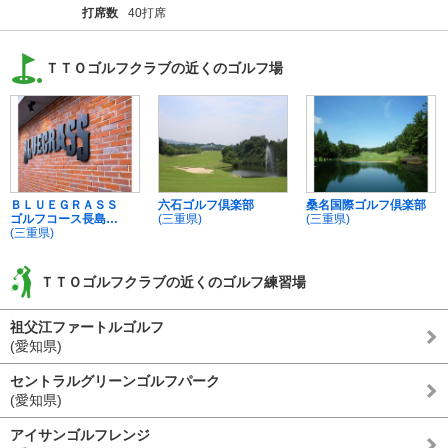
打席数
40打席
ＴＴＯゴルフクラブの近くのゴルフ場
ＢＬＵＥＧＲＡＳＳ
六石ゴルフ倶楽部
桑名国際ゴルフ倶楽部
ゴルフコース長島
(三重県)
(三重県)
（旧：長島スポーツラ
(三重県)
ンド）
ＴＴＯゴルフクラブの近くのゴルフ練習場
祖父江ファートルゴルフ
(愛知県)
セントラルグリーンゴルフパーク
(愛知県)
アイサンゴルフレンジ