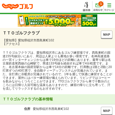
1
ＴＴＯゴルフクラブ
MAP
【愛知県】愛知県稲沢市西島東町102
【アクセス】
ＴＴＯゴルフクラブは、愛知県稲沢市にあるゴルフ練習場です。西島東町の国
道155号線沿いにあり、周辺は人家よりも農地が多い環境です。名神高速道路
の一宮インターチェンジからは車で19分ほどの距離にあります。最寄り駅は名
古屋鉄道尾西線の山崎駅で、県道133号線を経由すれば車で4分程度です。ま
た、名古屋本線の国府宮駅からは車で14分の距離です。打席数は1階と2階に20
打席ずつの40打席で、全自動ティーアップシステムが完備されています。ま
た、全打席に冷暖房が完備されているので、1年を通して快適に練習することが
できます。屋外にはパター練習場が備えられています。リビングではコーヒー
を飲みながらくつろぐことができます。TTOゴルフクラブから車で十数分のと
ころには日帰り入浴可能な温泉もありますので、練習の帰りに立ち寄って、汗
を流してリラックスするのもおすすめです。
ＴＴＯゴルフクラブの基本情報
住所
愛知県稲沢市西島東町102
MAP