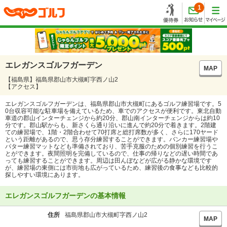
1
エレガンスゴルフガーデン
MAP
【福島県】福島県郡山市大槻町字西ノ山2
【アクセス】
エレガンスゴルフガーデンは、福島県郡山市大槻町にあるゴルフ練習場です。5
0台収容可能な駐車場を備えているため、車でのアクセスが便利です。東北自動
車道の郡山インターチェンジから約20分、郡山南インターチェンジからは約10
分です。郡山駅からも、新さくら通り沿いに進んで約20分で着きます。2階建
ての練習場で、1階・2階合わせて70打席と総打席数が多く、さらに170ヤード
という距離があるので、思う存分練習することができます。バンカー練習場や
パター練習マットなども準備されており、苦手克服のための個別練習を行うこ
とができます。夜間照明を完備しているので、仕事の帰りなどの遅い時間であ
っても練習することができます。周辺は田んぼなどが広がる静かな環境です
が、練習場の東側には市街地も広がっているため、練習後の食事なども比較的
探しやすい環境にあります。
エレガンスゴルフガーデンの基本情報
住所
福島県郡山市大槻町字西ノ山2
MAP