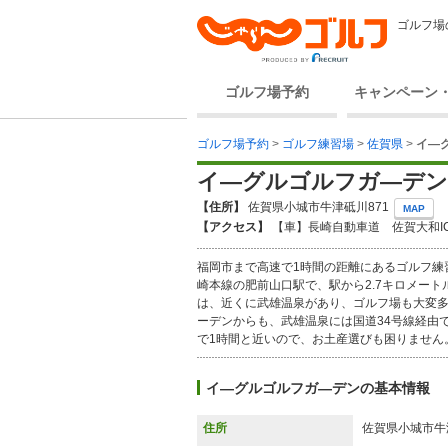
ゴルフ場
ゴルフ場予約
キャンペーン
ゴルフ場予約
>
ゴルフ練習場
>
佐賀県
>
イ―
イ―グルゴルフガ―デン
【住所】
佐賀県小城市牛津砥川871
MAP
【アクセス】
【車】長崎自動車道 佐賀大和IC
福岡市まで高速で1時間の距離にあるゴルフ練
崎本線の肥前山口駅で、駅から2.7キロメー
は、近くに武雄温泉があり、ゴルフ場も大変
ーデンからも、武雄温泉には国道34号線経由
で1時間と近いので、お土産選びも困りません
イ―グルゴルフガ―デンの基本情報
住所
佐賀県小城市牛