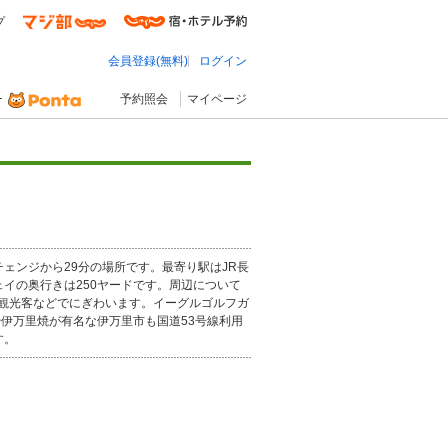
プ
会員登録(無料)
ログイン
予約照会
マイページ
ェンジから29分の場所です。最寄り駅はJR長
ェイの奥行きは250ヤードです。周辺について
観光客などでにぎわいます。イーグルゴルフガ
伊万里焼が有名な伊万里市も国道53号線利用
す。