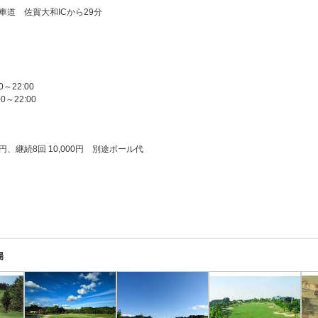
車道 佐賀大和ICから29分
～22:00
0～22:00
00円、継続8回 10,000円 別途ボール代
場