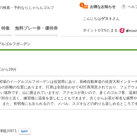
1
お得なお知らせ
ヘル
の検索・予約ならじゃらんゴルフ
こんにちは
ゲスト
さん
・特集
無料プレー券・優待券
ポイントが1%たまる
グルゴルフガ―デン
から29分
習場のイ―グルゴルフガ―デンは佐賀県にあり、長崎自動車道の佐賀大和インターチ
トルの距離の位置にあります。打席は全部合わせて42打席用意されており、フェアウ
多い場所です。山に囲まれていますが、アクセスが良いので、多くのゴルフ客、温泉
で30分と近く、練習後に温泉を楽しむこともできます。古くからお茶が有名な嬉野や
。また、有明海にも出られるので、メバル、スズキなどの釣りも楽しめるところで
津砥川871
MAP