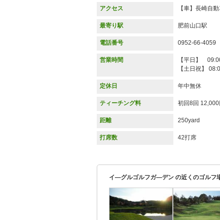
アクセス
【車】長崎自動
最寄り駅
肥前山口駅
電話番号
0952-66-4059
営業時間
【平日】 09:00
【土日祝】 08:0
定休日
年中無休
ティーチング料
初回8回 12,0
距離
250yard
打席数
42打席
イ―グルゴルフガ―デン の近くのゴルフ