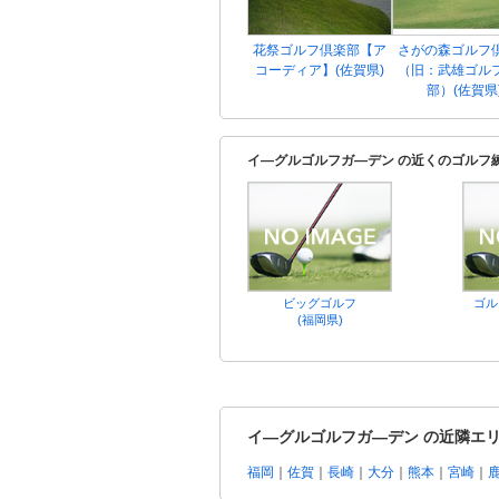
花祭ゴルフ倶楽部【ア
さがの森ゴルフ
コーディア】(佐賀県)
（旧：武雄ゴル
部）(佐賀県
イ―グルゴルフガ―デン の近くのゴルフ
ビッグゴルフ
ゴル
(福岡県)
イ―グルゴルフガ―デン の近隣エ
福岡
｜
佐賀
｜
長崎
｜
大分
｜
熊本
｜
宮崎
｜