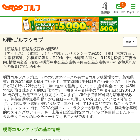
1
明野ゴルフクラブ
MAP
【茨城県】茨城県筑西市内淀583
【アクセス】【電車】 JR「下館駅」よりタクシーで約10分 【車】 東京方面よ
り 常磐高速、谷和原IC降りてR294に乗り水海道方面へ。 R125を横切り下妻市
内､横根南交差点右折⇒明野中東交差点左折⇒内淀交差点右折300ｍ 谷和原ICか
らの所要時間は約45分。
明野ゴルフクラブは、３mの打席スペースを有するゴルフ練習場です。茨城県
筑西市内淀に施設を構えています。営業時間は平日朝８時45分～22時、土日祝
日が朝８時～22時となり、年中無休で営業しています。通常料金は１カゴ45球
で420円(１球あたり約9.3円)ですが、朝６時～９時半の早朝タイムには90分10
50円の打ち放題プランも設定されています。70台まで収容可能な駐車場があ
り、常盤自動車道谷和原ICから自動車を利用して45分ほどでアクセス可能で
す。JR東日本下館駅が最寄り駅で、車を利用して10分ほどで訪れることもでき
ます。レッスンでは、JGRA公認インストラクターが指導を行い、初級者は基礎
的なスイングやフォームを、上級者は総合的なスコアアップを目的としたトー
タルテクニックのレクチャーを受けることができます。
明野ゴルフクラブの基本情報