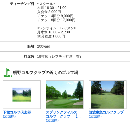
ティーチング料
<スクール>
木曜 18:30～21:00
入会金 3,000円
チケット4回分 9,000円
チケット8回分 17,000円
<ワンポイントレッスン>
月水木 18:00～21:30
30分程度 1,000円
距離
200yard
打席数
19打席（レフティ打席 有）
明野ゴルフクラブの近くのゴルフ場
下館ゴルフ倶楽部
スプリングフィルズ
筑波東急ゴルフクラブ
(茨城県)
ゴルフ クラブ 【Ｐ
(茨城県)
ＧＭ】
(茨城県)