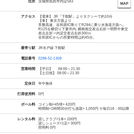
住所
茨城県筑西市内淀583
MAP
アクセス
【電車】 JR「下館駅」よりタクシーで約10分
【車】 東京方面より
常磐高速、谷和原IC降りてR294に乗り水海道方面へ。
R125を横切り下妻市内､横根南交差点右折⇒明野中東交
差点左折⇒内淀交差点右折300ｍ
谷和原ICからの所要時間は約45分。
最寄り駅
JR水戸線 下館駅
電話番号
0296-52-1309
営業時間
【平日】 08:00～21:30
【土日祝】 08:00～21:30
定休日
年中無休
打席使用料
0円
ボール料
コイン制<45球> 420円
時間制<1時間30分打ち放題> 1,050円 ※毎日18：00以降
レンタル料
貸しクラブ<1本> 200円
貸しシューズ<1足> 300円
照明料 0円