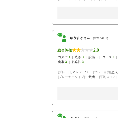
ゆうすけ さん
(男性 / 40代)
2.0
総合評価
コスパ
3
｜ 広さ
3
｜ 設備
3
｜ コース
2
｜
食事
3
｜ 戦略性
3
[プレー日]
2025/11/30
[プレー目的]
恋人
[プレーヤータイプ]
中級者
[平均スコア]