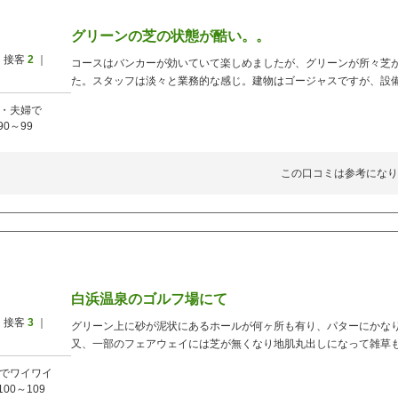
グリーンの芝の状態が酷い。。
 接客
2
｜
コースはバンカーが効いていて楽しめましたが、グリーンが所々芝
た。スタッフは淡々と業務的な感じ。建物はゴージャスですが、設
・夫婦で
90～99
この口コミは参考になり
白浜温泉のゴルフ場にて
 接客
3
｜
グリーン上に砂が泥状にあるホールが何ヶ所も有り、パターにかな
又、一部のフェアウェイには芝が無くなり地肌丸出しになって雑草
でワイワイ
100～109