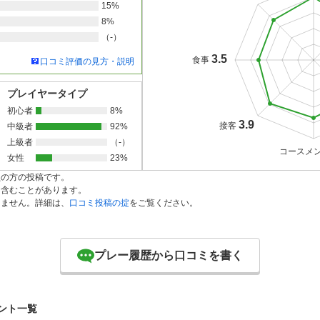
15%
8%
（-）
3.5
食事
口コミ評価の見方・説明
プレイヤータイプ
初心者
8%
3.9
接客
中級者
92%
上級者
（-）
コースメ
女性
23%
員の方の投稿です。
を含むことがあります。
りません。詳細は、
口コミ投稿の掟
をご覧ください。
プレー履歴から口コミを書く
ント一覧