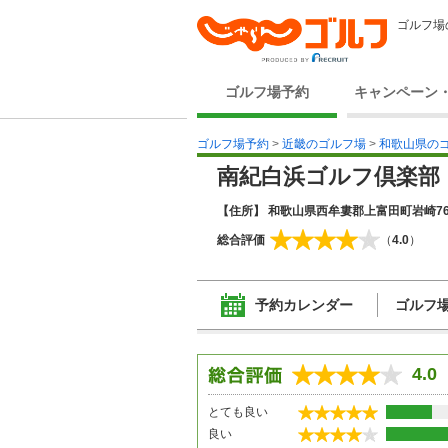
ゴルフ場
ゴルフ場予約
キャンペーン
ゴルフ場予約
>
近畿のゴルフ場
>
和歌山県の
南紀白浜ゴルフ倶楽部
【住所】 和歌山県西牟婁郡上富田町岩崎76
総合評価
（
4.0
）
予約カレンダー
ゴルフ
4.0
とても良い
良い