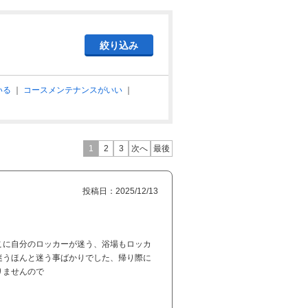
いる
｜
コースメンテナンスがいい
｜
1
2
3
次へ
最後
投稿日：2025/12/13
こに自分のロッカーが迷う、浴場もロッカ
迷うほんと迷う事ばかりでした、帰り際に
りませんので