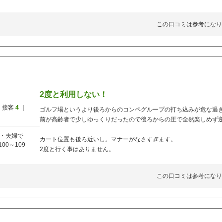
この口コミは参考になり
2度と利用しない！
 接客
4
｜
ゴルフ場というより後ろからのコンペグループの打ち込みが危な過ぎ
前が高齢者で少しゆっくりだったので後ろからの圧で全然楽しめず
・夫婦で
カート位置も後ろ近いし。マナーがなさすぎます。
100～109
2度と行く事はありません。
この口コミは参考になり