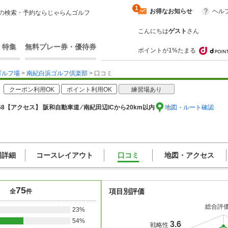
1
お得なお知らせ
ヘル
の検索・予約ならじゃらんゴルフ
こんにちは
ゲスト
さん
・特集
無料プレー券・優待券
ポイントが1%たまる
ゴルフ場
>
南紀白浜ゴルフ倶楽部
> 口コミ
クーポン利用OK
ポイント利用OK
練習場あり
8
【アクセス】 阪和自動車道 ⁄ 南紀田辺ICから20km以内
地図・ルート確認
場詳細
コースレイアウト
口コミ
地図・アクセス
75
項目別評価
全
件
総合評
23%
54%
3.6
戦略性