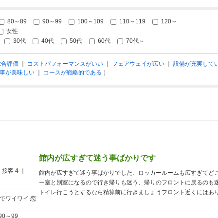
80～89
90～99
100～109
110～119
120～
女性
30代
40代
50代
60代
70代～
総合評価
｜
コストパフォーマンスがいい
｜
フェアウェイが広い
｜
設備が充実して
事が美味しい
｜
コースが戦略的である
）
館内が広すぎて迷う事ばかりです
 接客
4
｜
館内が広すぎて迷う事ばかりでした、ロッカールームも広すぎてど
ー室と別室になるので行き帰りも迷う、帰りのフロントに戻るのも
トイレ行こうとするなら精算前に行きましょうフロント近くにはあ
でワイワイ
恋
90～99