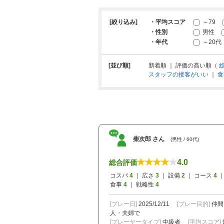
[絞り込み]
・平均スコア
～79
・性別
男性
・年代
～20代
[並び順]
新着順 ｜ 評価の高い順（
スタッフの接客がいい
｜
食
柴次郎 さん
(男性 / 60代)
4.0
総合評価
コスパ
4
｜ 広さ
3
｜ 設備
2
｜ コース
4
｜
食事
4
｜ 戦略性
4
[プレー日]
2025/12/11
[プレー目的]
仲間
人・夫婦で
[プレーヤータイプ]
中級者
[平均スコア]