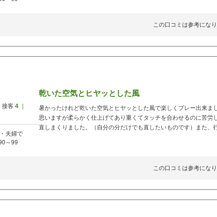
この口コミは参考になり
乾いた空気とヒヤッとした風
 接客
4
｜
暑かったけれど乾いた空気とヒヤッとした風で楽しくプレー出来ま
思いますが柔らかく仕上げてあり重くてタッチを合わせるのに苦労
直しまくりました。（自分の分だけでも直したいものです）また、
・夫婦で
90～99
この口コミは参考になり