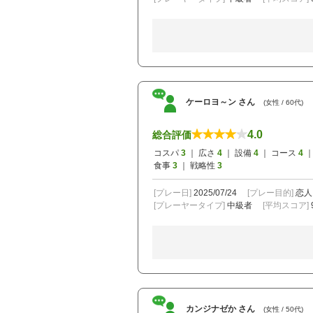
ケーロヨ～ン さん
(女性 / 60代)
4.0
総合評価
コスパ
3
｜ 広さ
4
｜ 設備
4
｜ コース
4
｜
食事
3
｜ 戦略性
3
[プレー日]
2025/07/24
[プレー目的]
恋人
[プレーヤータイプ]
中級者
[平均スコア]
カンジナゼか さん
(女性 / 50代)