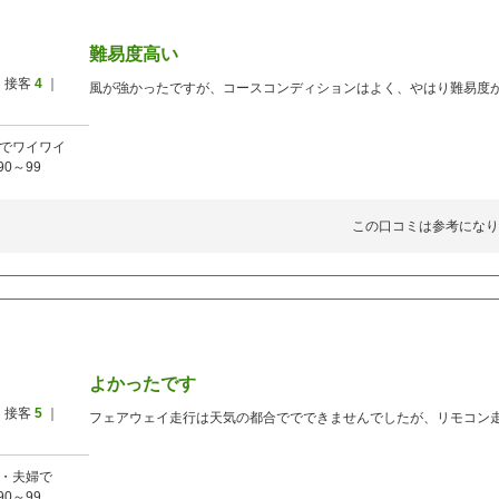
難易度高い
 接客
4
｜
風が強かったですが、コースコンディションはよく、やはり難易度
でワイワイ
90～99
この口コミは参考になり
よかったです
 接客
5
｜
フェアウェイ走行は天気の都合ででできませんでしたが、リモコン
・夫婦で
90～99