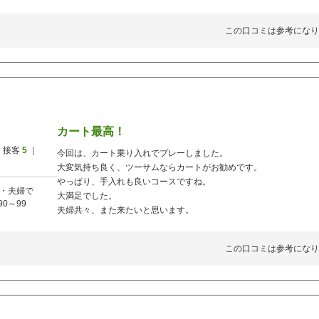
この口コミは参考になり
カート最高！
 接客
5
｜
今回は、カート乗り入れでプレーしました。
大変気持ち良く、ツーサムならカートがお勧めです。
やっぱり、手入れも良いコースですね。
・夫婦で
大満足でした。
90～99
夫婦共々、また来たいと思います。
この口コミは参考になり