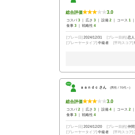
3.0
総合評価
コスパ
3
｜ 広さ
3
｜ 設備
2
｜ コース
1
｜
食事
3
｜ 戦略性
4
[プレー日]
2024/12/31
[プレー目的]
恋人
[プレーヤータイプ]
中級者
[平均スコア]
ａａｎｄｃ さん
(男性 / 70代～)
3.0
総合評価
コスパ
2
｜ 広さ
3
｜ 設備
4
｜ コース
2
｜
食事
3
｜ 戦略性
4
[プレー日]
2024/12/20
[プレー目的]
仲間
[プレーヤータイプ]
中級者
[平均スコア]