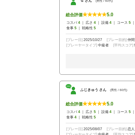
Ｇ さん
(男性 / 60代)
5.0
総合評価
コスパ
4
｜ 広さ
4
｜ 設備
4
｜ コース
5
｜
食事
5
｜ 戦略性
5
[プレー日]
2025/10/27
[プレー目的]
仲間
[プレーヤータイプ]
中級者
[平均スコア]
ふじきゅう さん
(男性 / 60代)
5.0
総合評価
コスパ
4
｜ 広さ
5
｜ 設備
4
｜ コース
5
｜
食事
4
｜ 戦略性
5
[プレー日]
2025/08/07
[プレー目的]
恋人
[プレーヤータイプ]
中級者
[平均スコア]