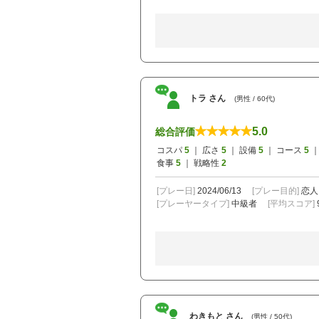
トラ さん
(男性 / 60代)
5.0
総合評価
コスパ
5
｜ 広さ
5
｜ 設備
5
｜ コース
5
｜
食事
5
｜ 戦略性
2
[プレー日]
2024/06/13
[プレー目的]
恋人
[プレーヤータイプ]
中級者
[平均スコア]
わきもと さん
(男性 / 50代)