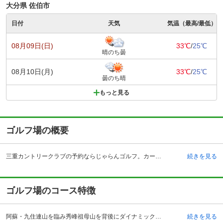
大分県 佐伯市
日付
天気
気温（最高/最低）
08月09日(日)
33℃
/
25℃
晴のち曇
08月10日(月)
33℃
/
25℃
曇のち晴
もっと見る
ゴルフ場の概要
三重カントリークラブの予約ならじゃらんゴルフ。カートの有無や利用税、キャンセル料、ナイター設備、駐車場などのコース情報はもちろん、口コミ、フォトギャラリーなどコースの難易度や攻略に役立つ情報充実、予約する度にポイントが貯まるのでお得にゴルフをお楽しみ頂けます。 大分県南部、宮崎県との県境にある豊後大野市は市域の大半が丘陵と山林になっていて、夏は暑く、冬も氷点下以下の冷え込みが少ない温暖な地域です。そんな豊後大野市三重に平成3年8月にオープンしたゴルフ場、三重カントリークラブは大分市の中心部から南へ35キロメートル、臼杵インターチェンジより車で22キロメートル・約35分、電車を利用する場合は豊肥本線・菅生駅よりタクシーで3分の場所にあります。ラウンドスタイルは全組セルフで、歩きと乗用カートの併用となっています。OUT×INで6469ヤードのコースは大分県のゴルフ場の中で、「レギュラーティストレートランキング」で5位に入っています。またクラブ内にある「レストランますの井」では鮮やかなグリーンのパノラマを見ながら食事が召し上がれます。
続きを見る
ゴルフ場のコース特徴
阿蘇・九住連山を臨み秀峰祖母山を背後にダイナミックに広がる60万平方メートルの18ホールは、全体的にフラットなコースで、適度はフェアウェイ幅があり女性やシニアのプレーヤーにも楽しめるような丘陵コースになっています。OUTコースは立体的なホールが多く、距離は比較的短いものの、ショットの正確さが要求されるコースです。INコースは変化に富んだ距離感あふれるコースになっています。16番ホールでの2打目は池越えのため強くヒットするのがベストです。ただしグリーンオーバーにならないよう手前から攻めるようにするのがいいでしょう。17番ホールは、635ヤードの超ロングホールになっていて1・2打とも正確なショットが要求されます。3打目は左サイドのＯＢに注意してください。
続きを見る