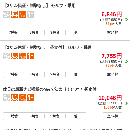
【2サム保証・割増なし】 セルフ・乗用
6,846円
(総額7,980円)
68pt
×人数
7時台
8時台
9時台
他
空34枠
【2サム保証・割増なし・昼食付】 セルフ・乗用
7,755円
(総額8,980円)
77pt
×人数
7時台
8時台
9時台
他
空34枠
休日は最新ナビ搭載のMieで決まり！(^0^)/ 昼食付
10,046円
(総額11,500円)
100pt
×人数
7時台
8時台
9時台
他
空34枠