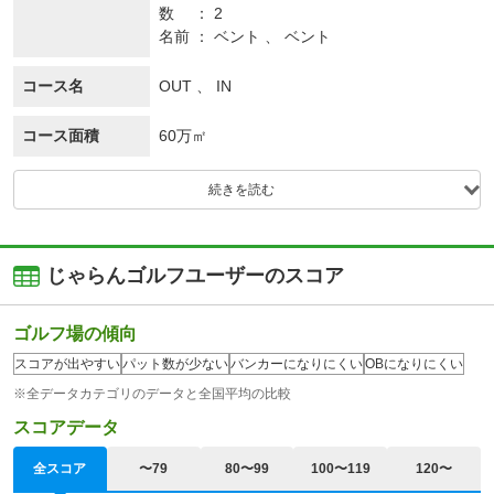
数
2
名前
ベント 、 ベント
コース名
OUT 、 IN
コース面積
60万㎡
続きを読む
じゃらんゴルフユーザーのスコア
ゴルフ場の傾向
スコアが出やすい
パット数が少ない
バンカーになりにくい
OBになりにくい
※全データカテゴリのデータと全国平均の比較
スコアデータ
全スコア
〜79
80〜99
100〜119
120〜