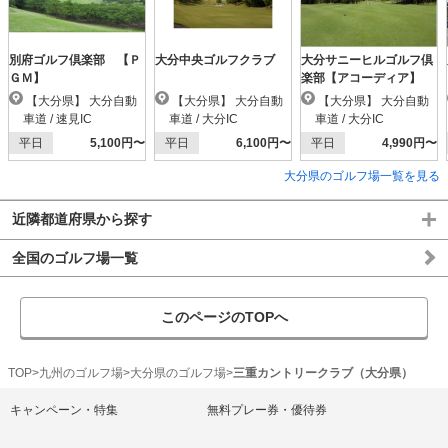
別府ゴルフ倶楽部 【Ｐ
大分中央ゴルフクラブ
大分サニーヒルゴルフ倶
ＧＭ】
楽部【アコーディア】
【大分県】 大分自動
【大分県】 大分自動
【大分県】 大分自動
車道 / 速見IC
車道 / 大分IC
車道 / 大分IC
平日
5,100円〜
平日
6,100円〜
平日
4,990円〜
大分県のゴルフ場一覧を見る
近隣都道府県から探す
全国のゴルフ場一覧
このページのTOPへ
TOP
九州のゴルフ場
大分県のゴルフ場
三重カントリークラブ（大分県）
キャンペーン・特集
無料プレー券・優待券