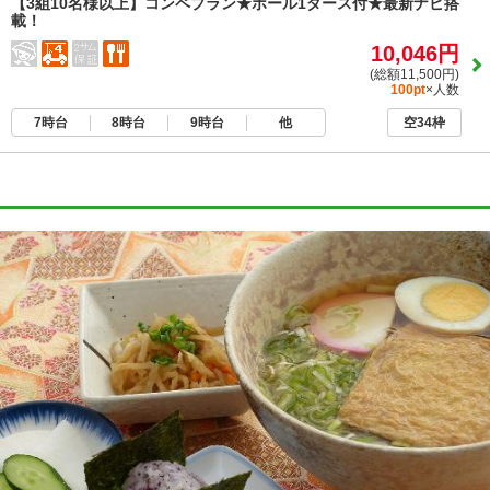
【3組10名様以上】コンペプラン★ボール1ダース付★最新ナビ搭
載！
10,046円
(総額11,500円)
100pt
×人数
7時台
8時台
9時台
他
空34枠