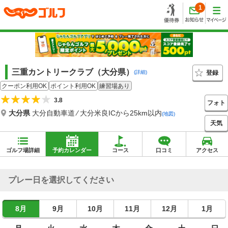
1
三重カントリークラブ（大分県）
登録
(詳細)
クーポン利用OK
ポイント利用OK
練習場あり
3.8
フォト
大分県
大分自動車道 ⁄ 大分米良ICから25km以内
(地図)
天気
ゴルフ場詳細
予約カレンダー
コース
口コミ
アクセス
プレー日を選択してください
8月
9月
10月
11月
12月
1月