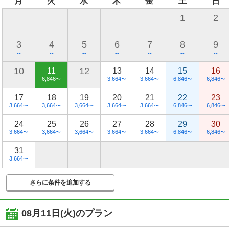
月
火
水
木
金
土
日
1
2
--
--
3
4
5
6
7
8
9
--
--
--
--
--
--
--
10
12
11
13
14
15
16
6,846
3,664
3,664
6,846
6,846
〜
〜
〜
〜
〜
--
--
17
18
19
20
21
22
23
3,664
3,664
3,664
3,664
3,664
6,846
6,846
〜
〜
〜
〜
〜
〜
〜
24
25
26
27
28
29
30
3,664
3,664
3,664
3,664
3,664
6,846
6,846
〜
〜
〜
〜
〜
〜
〜
31
3,664
〜
さらに条件を追加する
08月11日(火)
のプラン