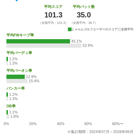
平均スコア
平均パット数
101.3
35.0
（全国平均：102.3）
（全国平均：36.7）
じゃらんゴルフユーザーのスコア
全国平均
平均FWキープ率
45.1%
52.9%
平均バーディ率
1.2%
1.3%
平均パーオン率
12.9%
15.4%
バンカー率
1.2%
1.3%
OB率
1.1%
1.8%
0%
20%
40%
60%
80%〜
※集計期間：2024年07月～2026年06月