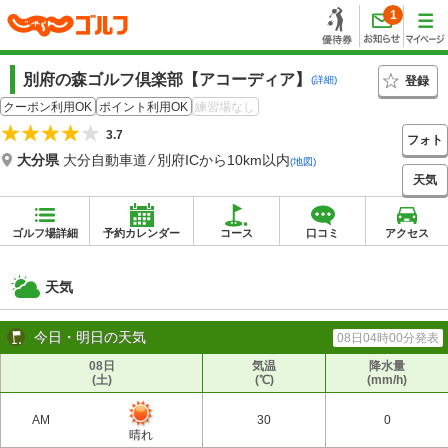
1
別府の森ゴルフ倶楽部【アコーディア】
登録
(詳細)
クーポン利用OK
ポイント利用OK
練習場なし
3.7
フォト
大分県
大分自動車道 ⁄ 別府ICから10km以内
(地図)
天気
ゴルフ場詳細
予約カレンダー
コース
口コミ
アクセス
天気
今日・明日の天気
08日04時00分発表
08日
気温
降水量
(土)
(℃)
(mm/h)
AM
30
0
晴れ