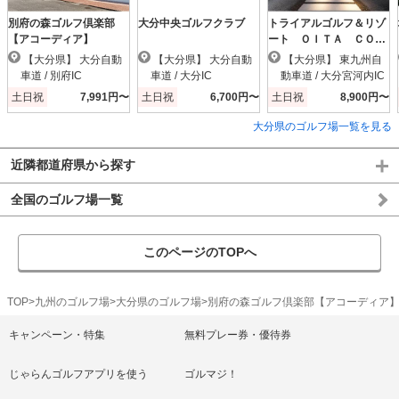
別府の森ゴルフ倶楽部
大分中央ゴルフクラブ
トライアルゴルフ＆リゾ
【アコーディア】
ート ＯＩＴＡ ＣＯＵ
ＲＳＥ（大分東急）
【大分県】 大分自動
【大分県】 大分自動
【大分県】 東九州自
車道 / 別府IC
車道 / 大分IC
動車道 / 大分宮河内IC
土日祝
7,991円〜
土日祝
6,700円〜
土日祝
8,900円〜
大分県のゴルフ場一覧を見る
近隣都道府県から探す
全国のゴルフ場一覧
このページのTOPへ
TOP
九州のゴルフ場
大分県のゴルフ場
別府の森ゴルフ倶楽部【アコーディア
キャンペーン・特集
無料プレー券・優待券
じゃらんゴルフアプリを使う
ゴルマジ！