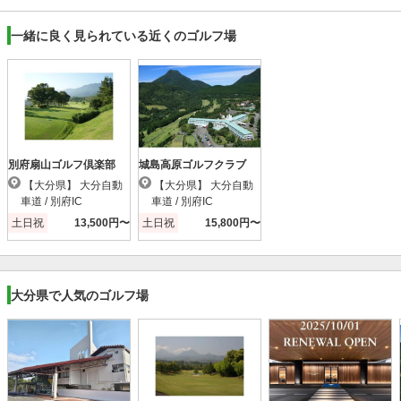
一緒に良く見られている近くのゴルフ場
別府扇山ゴルフ倶楽部
城島高原ゴルフクラブ
【大分県】 大分自動
【大分県】 大分自動
車道 / 別府IC
車道 / 別府IC
土日祝
13,500円〜
土日祝
15,800円〜
大分県で人気のゴルフ場