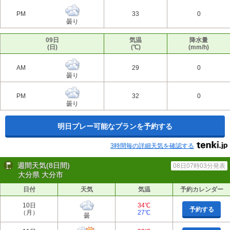
PM
33
0
曇り
09日
気温
降水量
(日)
(℃)
(mm/h)
AM
29
0
曇り
PM
32
0
曇り
明日プレー可能なプランを予約する
3時間毎の詳細天気を確認する
週間天気(8日間)
08日07時03分発表
大分県 大分市
日付
天気
気温
予約カレンダー
10日
34℃
予約する
（月）
27℃
曇