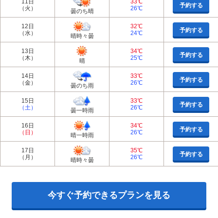
11日
33℃
予約する
（火）
26℃
曇のち晴
12日
32℃
予約する
（水）
24℃
晴時々曇
13日
34℃
予約する
（木）
25℃
晴
14日
33℃
予約する
（金）
26℃
曇のち雨
15日
33℃
予約する
（土）
26℃
曇一時雨
16日
34℃
予約する
（日）
26℃
晴一時雨
17日
35℃
予約する
（月）
26℃
晴時々曇
今すぐ予約できるプランを見る