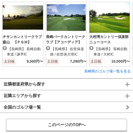
チサンカントリークラブ
長崎パークカントリーク
大村湾カントリー倶楽部
森山 【ＰＧＭ】
ラブ【アコーディア】
ニューコース
【長崎県】 長崎自動
【長崎県】 佐世保道
【長崎県】 長崎自動
車道 / 諫早IC
路 / 佐世保大塔IC
車道 / 大村IC
土日祝
9,500円〜
土日祝
7,290円〜
土日祝
10,500円〜
長崎県のゴルフ場一覧を見る
近隣都道府県から探す
近隣エリアから探す
全国のゴルフ場一覧
このページのTOPへ