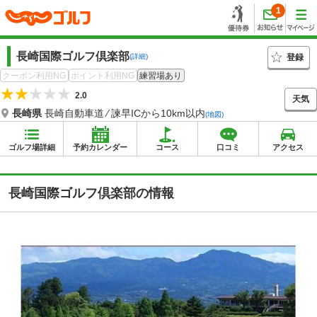
1
長崎国際ゴルフ倶楽部
登録
(詳細)
クーポン利用NG
ポイント利用NG
練習場あり
2.0
天気
長崎県
長崎自動車道 ⁄ 諫早ICから10km以内
(地図)
ゴルフ場詳細
予約カレンダー
コース
口コミ
アクセス
長崎国際ゴルフ倶楽部の情報