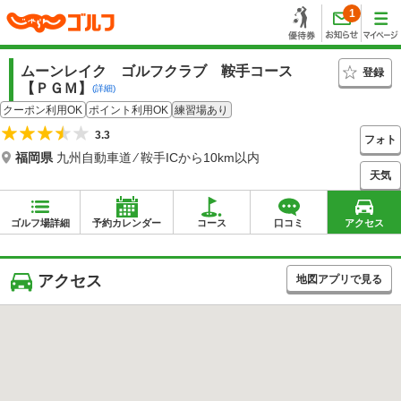
1
ムーンレイク ゴルフクラブ 鞍手コース
登録
【ＰＧＭ】
(詳細)
クーポン利用OK
ポイント利用OK
練習場あり
3.3
フォト
福岡県
九州自動車道 ⁄ 鞍手ICから10km以内
天気
ゴルフ場詳細
予約カレンダー
コース
口コミ
アクセス
アクセス
地図アプリで見る