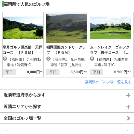
福岡県で人気のゴルフ場
皐月ゴルフ倶楽部 天拝
福岡国際カントリークラ
ムーンレイク ゴルフク
コース 【ＰＧＭ】
ブ 【ＰＧＭ】
ラブ 鞍手コース 【Ｐ
ＧＭ】
【福岡県】 九州自動
【福岡県】 九州自動
【福岡県】 九州自動
車道 / 筑紫野IC
車道 / 若宮（九州道）I
車道 / 鞍手IC
C
平日
8,000円〜
平日
8,500円〜
平日
6,500円〜
福岡県のゴルフ場一覧を見る
近隣都道府県から探す
近隣エリアから探す
全国のゴルフ場一覧