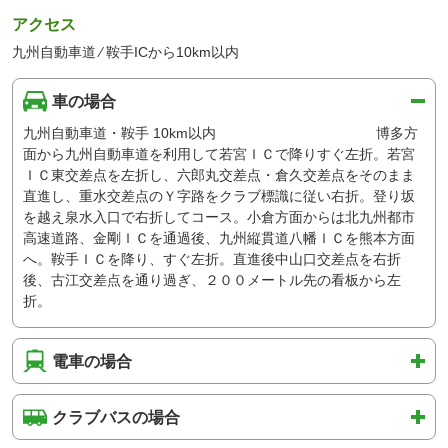
アクセス
九州自動車道 ⁄ 鞍手ICから10km以内
車の場合
九州自動車道・鞍手 10km以内 博多方
面から九州自動車道を利用して若宮ＩＣで降りすぐ左折。若宮
ＩＣ東交差点を左折し、六郎丸交差点・倉久交差点をそのまま
直進し、重水交差点のＹ字路をクラブ標識に従い右折。登り坂
を越え泉水入口で右折してコース。小倉方面からは北九州都市
高速道路、金剛ＩＣを通過後、九州縦貫道八幡ＩＣを熊本方面
へ。鞍手ＩＣを降り、すぐ左折。直進後中山口交差点を右折
後、古江交差点を通り過ぎ、２００メートル先の看板から左
折。
電車の場合
クラブバスの場合