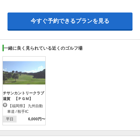
今すぐ予約できるプランを見る
一緒に良く見られている近くのゴルフ場
チサンカントリークラブ
遠賀 【ＰＧＭ】
【福岡県】 九州自動
車道 / 鞍手IC
平日
6,000円〜