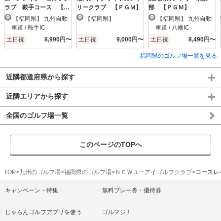
ラブ 鞍手コース 【Ｐ
リークラブ 【ＰＧＭ】
部 【ＰＧＭ】
ＧＭ】
【福岡県】 九州自動
【福岡県】
【福岡県】 九州自動
車道 / 鞍手IC
車道 / 八幡IC
土日祝
8,990円〜
土日祝
9,000円〜
土日祝
8,490円〜
福岡県のゴルフ場一覧を見る
近隣都道府県から探す
近隣エリアから探す
全国のゴルフ場一覧
このページのTOPへ
TOP
九州のゴルフ場
福岡県のゴルフ場
ＮＥＷユーアイゴルフクラブ
コースレ
キャンペーン・特集
無料プレー券・優待券
じゃらんゴルフアプリを使う
ゴルマジ！