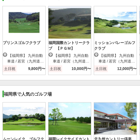
プリンスゴルフクラブ
福岡国際カントリークラ
ミッションバレーゴルフ
ブ 【ＰＧＭ】
クラブ
【福岡県】 九州自動
【福岡県】 九州自動
【福岡県】 九州自動
車道 / 若宮（九州道）I
車道 / 若宮（九州道）I
車道 / 若宮（九州道）I
C
C
C
土日祝
9,800円〜
土日祝
10,000円〜
土日祝
12,000円〜
福岡県で人気のゴルフ場
ムーンレイク ゴルフク
福岡レイクサイドカント
北九州カントリー倶楽