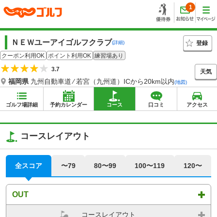
1
ＮＥＷユーアイゴルフクラブ
登録
(詳細)
クーポン利用OK
ポイント利用OK
練習場あり
3.7
天気
福岡県
九州自動車道 ⁄ 若宮（九州道）ICから20km以内
(地図)
ゴルフ場詳細
予約カレンダー
コース
口コミ
アクセス
コースレイアウト
全スコア
〜79
80〜99
100〜119
120〜
OUT
コースレイアウト