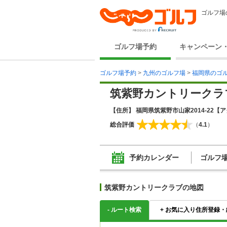
ゴルフ場
ゴルフ場予約
キャンペーン
ゴルフ場予約
>
九州のゴルフ場
>
福岡県のゴ
筑紫野カントリークラ
【住所】 福岡県筑紫野市山家2014-22
【ア
総合評価
（
4.1
）
予約カレンダー
ゴルフ
筑紫野カントリークラブの地図
-
ルート検索
+
お気に入り住所登録・