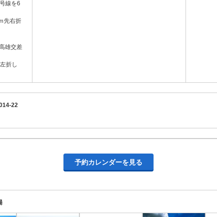
線を6
ｋｍ先右折
の高雄交差
左折し
14-22
予約カレンダーを見る
場