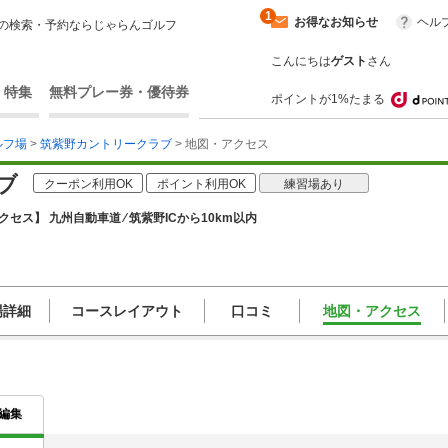
1
お得なお知らせ
ヘル
の検索・予約ならじゃらんゴルフ
こんにちは
ゲスト
さん
・特集
無料プレー券・優待券
ポイントが1%たまる
ルフ場
>
筑紫野カントリークラブ
> 地図・アクセス
ブ
クーポン利用OK
ポイント利用OK
練習場あり
クセス】 九州自動車道 ⁄ 筑紫野ICから10km以内
場詳細
コースレイアウト
口コミ
地図・アクセス
編集