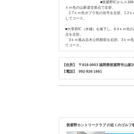
■筑紫野ICからｈ386号
ｋｍ先の山家道交差点で左折、
2.7ｋｍ先ポプラ先の信号を左折、1.2
してコース。
■大宰府IC（水城）を南下し、6.4ｋｍ先
点を左折。
3ｋｍ進み吉木公民館前を右折。3ｋｍ先
てコース。
【住所】
〒818-0003 福岡県筑紫野市山家20
【電話】
092-926-1661
筑紫野カントリークラブ の近くのゴルフ