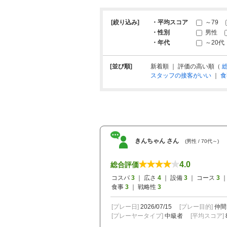
[絞り込み]
・平均スコア
～79
・性別
男性
・年代
～20代
[並び順]
新着順 ｜ 評価の高い順（
スタッフの接客がいい
｜
食
きんちゃん さん
(男性 / 70代～)
4.0
総合評価
コスパ
3
｜ 広さ
4
｜ 設備
3
｜ コース
3
｜
食事
3
｜ 戦略性
3
[プレー日]
2026/07/15
[プレー目的]
仲間
[プレーヤータイプ]
中級者
[平均スコア]