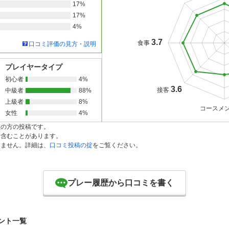
17%
17%
4%
3.7
食事
口コミ評価の見方・説明
プレイヤータイプ
初心者
4%
3.6
接客
中級者
88%
上級者
8%
コースメ
女性
4%
員の方の投稿です。
を含むことがあります。
りません。詳細は、
口コミ投稿の掟
をご覧ください。
プレー履歴から口コミを書く
ント一覧