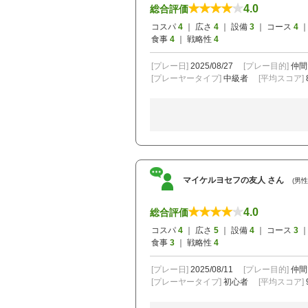
4.0
総合評価
コスパ
4
｜ 広さ
4
｜ 設備
3
｜ コース
4
｜
食事
4
｜ 戦略性
4
[プレー日]
2025/08/27
[プレー目的]
仲間
[プレーヤータイプ]
中級者
[平均スコア]
マイケルヨセフの友人 さん
(男性 
4.0
総合評価
コスパ
4
｜ 広さ
5
｜ 設備
4
｜ コース
3
｜
食事
3
｜ 戦略性
4
[プレー日]
2025/08/11
[プレー目的]
仲間
[プレーヤータイプ]
初心者
[平均スコア]