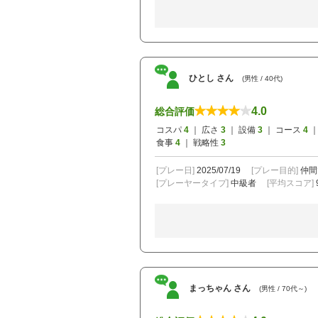
ひとし さん
(男性 / 40代)
4.0
総合評価
コスパ
4
｜ 広さ
3
｜ 設備
3
｜ コース
4
｜
食事
4
｜ 戦略性
3
[プレー日]
2025/07/19
[プレー目的]
仲間
[プレーヤータイプ]
中級者
[平均スコア]
まっちゃん さん
(男性 / 70代～)