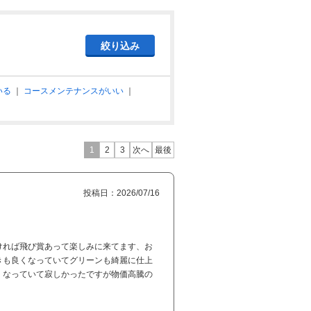
いる
｜
コースメンテナンスがいい
｜
1
2
3
次へ
最後
投稿日：2026/07/16
ければ飛び賞あって楽しみに来てます、お
きも良くなっていてグリーンも綺麗に仕上
くなっていて寂しかったですが物価高騰の