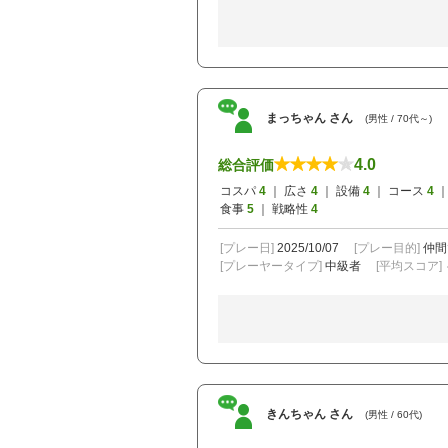
まっちゃん さん
(男性 / 70代～)
4.0
総合評価
コスパ
4
｜ 広さ
4
｜ 設備
4
｜ コース
4
｜
食事
5
｜ 戦略性
4
[プレー日]
2025/10/07
[プレー目的]
仲間
[プレーヤータイプ]
中級者
[平均スコア]
きんちゃん さん
(男性 / 60代)