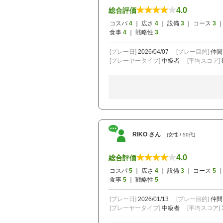
4.0
総合評価
コスパ
4
｜ 広さ
4
｜ 設備
3
｜ コース
3
｜
食事
4
｜ 戦略性
3
[プレー日]
2026/04/07
[プレー目的]
仲間
[プレーヤータイプ]
中級者
[平均スコア]
RIKO さん
(女性 / 50代)
4.0
総合評価
コスパ
5
｜ 広さ
4
｜ 設備
3
｜ コース
5
｜
食事
5
｜ 戦略性
5
[プレー日]
2026/01/13
[プレー目的]
仲間
[プレーヤータイプ]
中級者
[平均スコア]