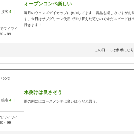
オープンコンペ楽しい
 接客
4
｜
毎月のウェンズデイカップに参加してます、賞品も楽しみですがお
す、今日はサブグリーン使用で張り替えた芝なので未だスピードは
行きます！
でワイワイ
80～89
この口コミは参考になり
/ 50代)
水捌けは良さそう
 接客
4
｜
雨の割にはコースメンテは良いほうだと思う。
でワイワイ
90～99