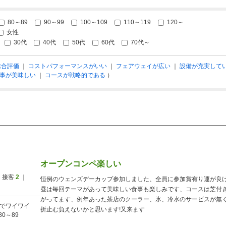
80～89
90～99
100～109
110～119
120～
女性
30代
40代
50代
60代
70代～
総合評価
｜
コストパフォーマンスがいい
｜
フェアウェイが広い
｜
設備が充実して
事が美味しい
｜
コースが戦略的である
）
オープンコンペ楽しい
 接客
2
｜
恒例のウェンズデーカップ参加しました、全員に参加賞有り運が良
昼は毎回テーマがあって美味しい食事も楽しみです、コースは芝付
がってます、例年あった茶店のクーラー、氷、冷水のサービスが無
でワイワイ
折止む負えないかと思います!又来ます
80～89