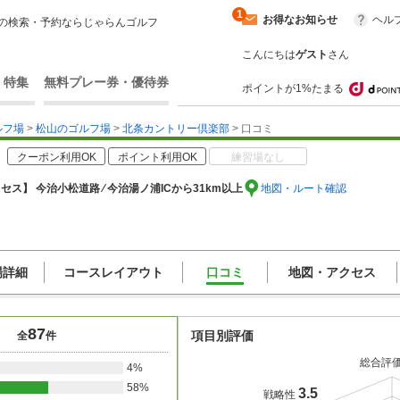
1
お得なお知らせ
ヘル
の検索・予約ならじゃらんゴルフ
こんにちは
ゲスト
さん
・特集
無料プレー券・優待券
ポイントが1%たまる
ルフ場
>
松山のゴルフ場
>
北条カントリー倶楽部
> 口コミ
クーポン利用OK
ポイント利用OK
練習場なし
セス】 今治小松道路 ⁄ 今治湯ノ浦ICから31km以上
地図・ルート確認
場詳細
コースレイアウト
口コミ
地図・アクセス
87
項目別評価
全
件
総合評
4%
58%
3.5
戦略性