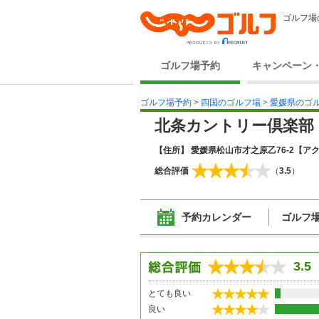
ゴルフ場
ゴルフ場予約
キャンペーン
ゴルフ場予約
>
四国のゴルフ場
>
愛媛県のゴ
北条カントリー倶楽部
【住所】 愛媛県松山市才之原乙76-2
【アク
総合評価
（
3.5
）
予約カレンダー
ゴルフ
3.5
とても良い
良い