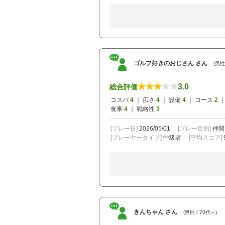
ゴルフ好きのおじさん さん
(男性 
3.0
総合評価
コスパ
4
｜ 広さ
4
｜ 設備
4
｜ コース
2
｜
食事
4
｜ 戦略性
3
[プレー日]
2026/05/01
[プレー目的]
仲間
[プレーヤータイプ]
中級者
[平均スコア]
きんちゃん さん
(男性 / 70代～)