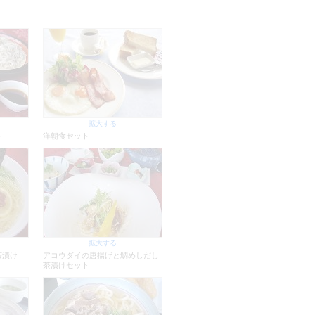
拡大する
ト
洋朝食セット
拡大する
茶漬け
アコウダイの唐揚げと鯛めしだし
茶漬けセット