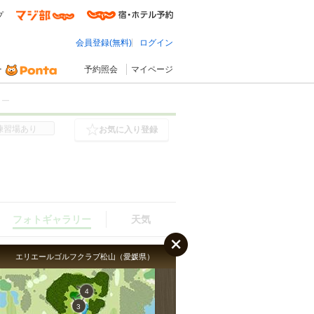
プ
会員登録(無料)
ログイン
予約照会
マイページ
リー
練習場あり
お気に入り登録
フォトギャラリー
天気
エリエールゴルフクラブ松山（愛媛県）
4
フォトギャラリー
3