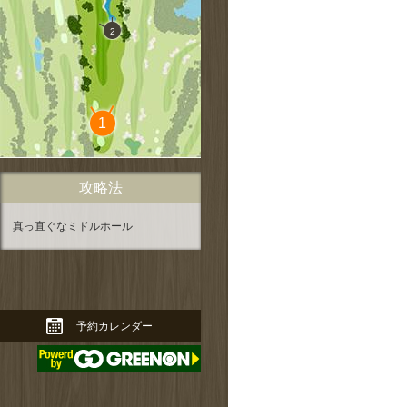
2
1
拡大する
攻略法
真っ直ぐなミドルホール
拡大する
予約カレンダー