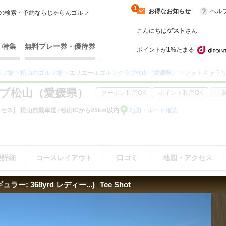
1
お得なお知らせ
ヘル
の検索・予約ならじゃらんゴルフ
こんにちは
ゲスト
さん
・特集
無料プレー券・優待券
ポイントが1%たまる
ルフ場
>
松山のゴルフ場
>
エリエールゴルフクラブ松山（愛媛県）
> フォトギャラ
ブ松山（愛媛県）
クーポン利用OK
ポイント利用OK
セス】 松山自動車道 ⁄ 松山ICから25km以内
地図・ルート確認
場詳細
コースレイアウト
口コミ
地図・アクセス
ギュラー: 368yrd レディー...)
Tee Shot
（15）
｜
周辺・景観（2）