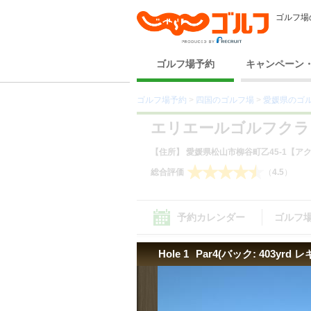
ゴルフ場
ゴルフ場予約
キャンペーン
ゴルフ場予約
>
四国のゴルフ場
>
愛媛県のゴ
エリエールゴルフクラ
【住所】 愛媛県松山市柳谷町乙45-1
【アク
総合評価
（
4.5
）
予約カレンダー
ゴルフ
Hole 1
Par4(バック: 403yrd レ
コース（12） ｜
設備サービス（9）
｜
料理
コース