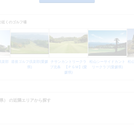
の近くのゴルフ場
倶楽部
道後ゴルフ倶楽部(愛媛
チサンカントリークラ
松山シーサイドカント
松
県)
ブ北条 【ＰＧＭ】(愛
リークラブ(愛媛県)
媛県)
県） の近隣エリアから探す