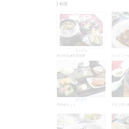
料理
拡大する
秋の味覚★松茸御膳
スパイシー
拡大する
和朝食セット
牛すじ四川