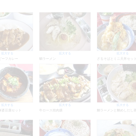
拡大する
拡大する
拡大する
ビーフカレー
鯛ラーメン
ざるそばとミニ天丼セッ
拡大する
拡大する
拡大する
麻婆豆腐セット
牛ロース焼肉膳
鯛ラーメンと鯛めしだし