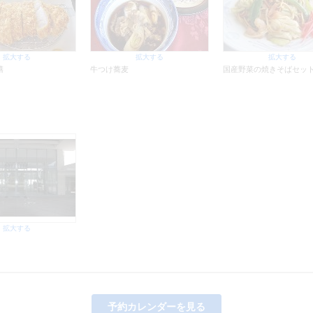
拡大する
拡大する
拡大する
膳
牛つけ蕎麦
国産野菜の焼きそばセッ
拡大する
予約カレンダーを見る