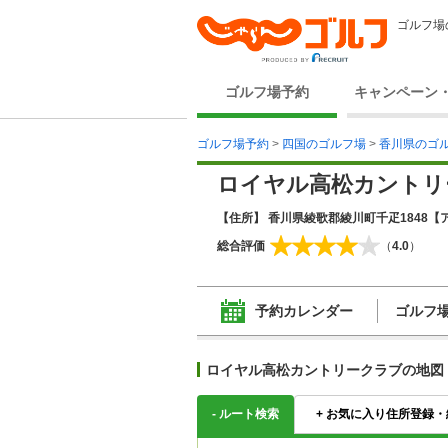
ゴルフ場
ゴルフ場予約
キャンペーン
ゴルフ場予約
>
四国のゴルフ場
>
香川県のゴ
ロイヤル高松カントリ
【住所】 香川県綾歌郡綾川町千疋1848
【ア
総合評価
（
4.0
）
予約カレンダー
ゴルフ
ロイヤル高松カントリークラブの地図
-
ルート検索
+
お気に入り住所登録・