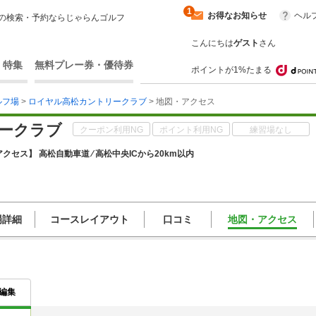
1
お得なお知らせ
ヘル
の検索・予約ならじゃらんゴルフ
こんにちは
ゲスト
さん
・特集
無料プレー券・優待券
ポイントが1%たまる
ルフ場
>
ロイヤル高松カントリークラブ
> 地図・アクセス
ークラブ
クーポン利用NG
ポイント利用NG
練習場なし
クセス】 高松自動車道 ⁄ 高松中央ICから20km以内
場詳細
コースレイアウト
口コミ
地図・アクセス
編集