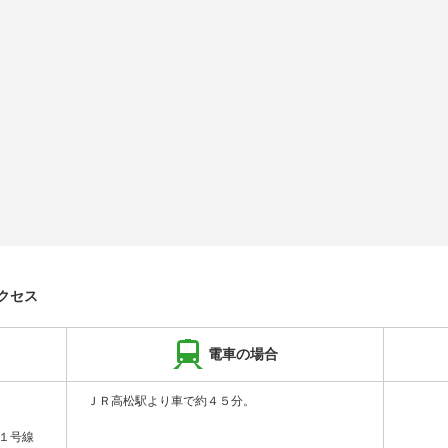
クセス
電車の場合
ＪＲ高松駅より車で約４５分。
１号線