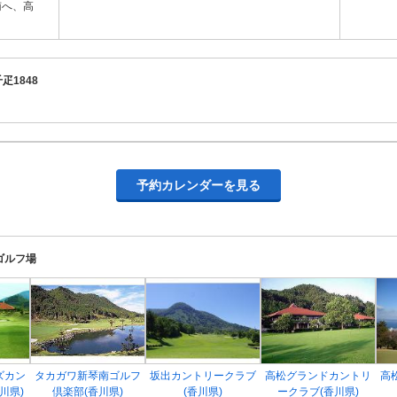
南へ、高
疋1848
予約カレンダーを見る
ゴルフ場
ズカン
タカガワ新琴南ゴルフ
坂出カントリークラブ
高松グランドカントリ
高
川県)
倶楽部(香川県)
(香川県)
ークラブ(香川県)