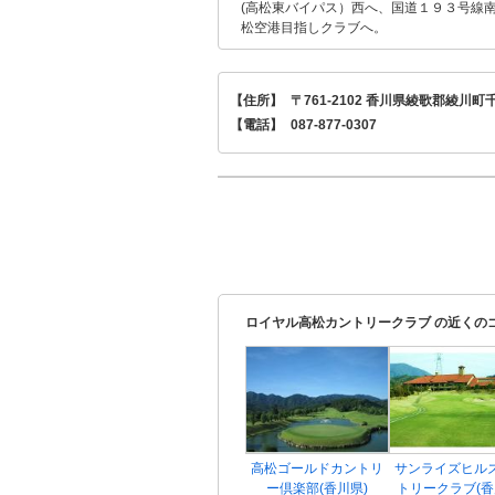
(高松東バイパス）西へ、国道１９３号線
松空港目指しクラブへ。
【住所】
〒761-2102 香川県綾歌郡綾川町千
【電話】
087-877-0307
ロイヤル高松カントリークラブ の近くの
高松ゴールドカントリ
サンライズヒル
ー倶楽部(香川県)
トリークラブ(香