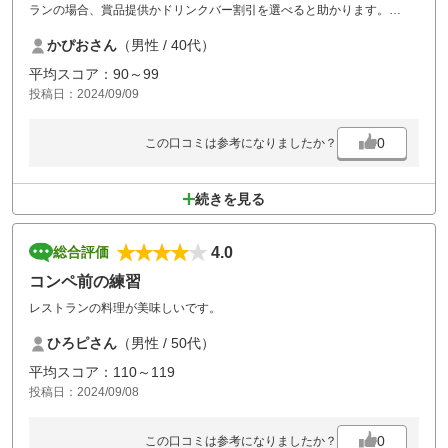
ランの場合、賞品提供かドリンクバー割引を選べると助かります。
また、登録したメンバーの名前をアプリで間違いなく登録しましたが、
かぴおさん
（男性 / 40代）
当日ナビを見ると名前が変わっていました。
私が間違っていたのかとアプリを再確認しましたが私の方は間違ってい
平均スコア：90～99
ませんでした。そちらの都合で名前を書き換える場合は事前に確認して
投稿日：2024/09/09
いただくのが普通だと思いますがその辺の対応に疑問が残りました。
0
この口コミは参考になりましたか？
続きを見る
4.0
総合評価
コンペ前の練習
レストランの料理が美味しいです。
ひろピさん
（男性 / 50代）
平均スコア：110～119
投稿日：2024/09/08
0
この口コミは参考になりましたか？