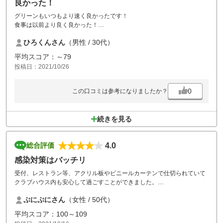
良かった！
グリーンもいつもより速く良かったです！
食事は以前より良く良かった！
オーダーの通し忘れはありましたが。
ひろくんさん
（男性 / 30代）
スタート室周りはスタッフがベラベラ話してて微妙。
集計待ってたけど中のスタッフもくつろいでて言ったら慌ててした感
平均スコア：～79
じ。
投稿日：2021/10/26
そこが残念でした。
0
この口コミは参考になりましたか？
続きを見る
4.0
総合評価
感染対策はバッチリ
受付、レストラン等、アクリル板やビニールカーテンで仕切られていて
クラブハウス内も安心して過ごすことができました。
コースもキレイだし、距離もあるので楽しめました
ぷにぷにさん
（女性 / 50代）
平均スコア：100～109