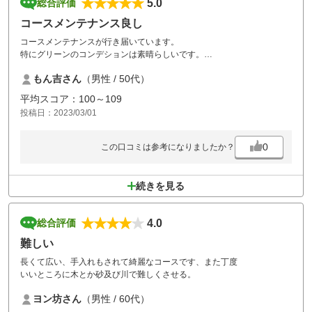
5.0
総合評価
コースメンテナンス良し
コースメンテナンスが行き届いています。
特にグリーンのコンデションは素晴らしいです。
木やバンカーがいやらしい場所にあり戦略性が高いです。
もん吉さん
（男性 / 50代）
.食事がレベルアップされると言うことなしです。
平均スコア：100～109
投稿日：2023/03/01
0
この口コミは参考になりましたか？
続きを見る
4.0
総合評価
難しい
長くて広い、手入れもされて綺麗なコースです、また丁度
いいところに木とか砂及び川で難しくさせる。
ヨン坊さん
（男性 / 60代）