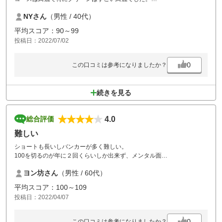
フェアウェイは広めでパー3は距離がありました。
NYさん
（男性 / 40代）
接客なども丁寧でした。
ご飯は追加料金が少し高いように思いましたが美味しくいただきまし
平均スコア：90～99
た。
投稿日：2022/07/02
自宅から距離があり、なかなか行けませんが、綺麗なコースで楽しかっ
たのでまた行きたいです。
0
この口コミは参考になりましたか？
続きを見る
4.0
総合評価
難しい
ショートも長いしバンカーが多く難しい。
100を切るのが年に２回くらいしか出来ず、メンタル面
も弱く難しいです。
ヨン坊さん
（男性 / 60代）
平均スコア：100～109
投稿日：2022/04/07
0
この口コミは参考になりましたか？