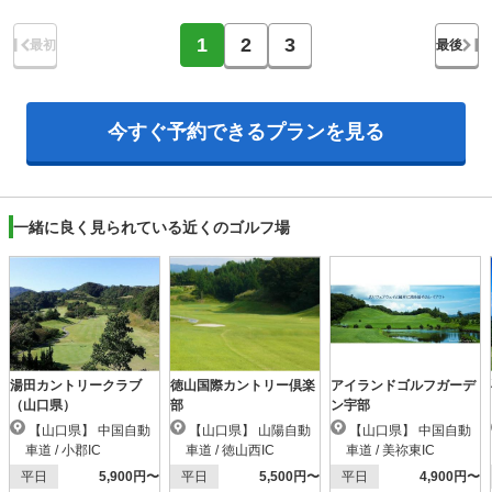
1
2
3
最初
最後
今すぐ予約できる
プランを見る
一緒に良く見られている近くのゴルフ場
湯田カントリークラブ
徳山国際カントリー倶楽
アイランドゴルフガーデ
（山口県）
部
ン宇部
【山口県】 中国自動
【山口県】 山陽自動
【山口県】 中国自動
車道 / 小郡IC
車道 / 徳山西IC
車道 / 美祢東IC
平日
5,900円〜
平日
5,500円〜
平日
4,900円〜