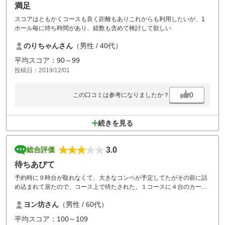
満足
スコアはともかくコースも良く距離もありこれからも利用したいが、1
ホール毎に待ち時間があり、組数も含めて検討して欲しい
のりちゃんさん
（男性 / 40代）
平均スコア：90～99
投稿日：2019/12/01
0
この口コミは参考になりましたか？
続きを見る
3.0
総合評価
待ちあびて
予約時に９時台が取れなくて、大きなコンペが予定してたがその前に詰
め込まれて居たので、コース上で待たされた。１コースに４台のカート
が待つ事態。
ヨン坊さん
（男性 / 60代）
もう少しコンペの前と後ろを考えては？
平均スコア：100～109