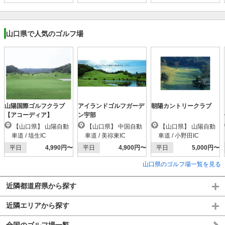
山口県で人気のゴルフ場
山陽国際ゴルフクラブ
アイランドゴルフガーデ
朝陽カントリークラブ
【アコーディア】
ン宇部
【山口県】 山陽自動
【山口県】 中国自動
【山口県】 山陽自動
車道 / 埴生IC
車道 / 美祢東IC
車道 / 小野田IC
平日
4,990円〜
平日
4,900円〜
平日
5,000円〜
山口県のゴルフ場一覧を見る
近隣都道府県から探す
近隣エリアから探す