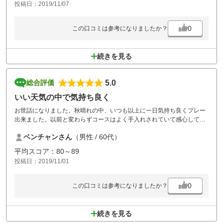
投稿日：2019/11/07
0
この口コミは参考になりましたか？
続きを見る
5.0
総合評価
いい天気の中で気持ち良く
お世話になりました。秋晴れの中、いつも以上に一日気持ち良くプレー
出来ました。以前と変わらずコースはよく手入れされていて感心してい
ます。ﾊﾞﾝｶｰは良否があり少しばかり残念。修理地の青杭はありませんで
ベンチャンさん
（男性 / 60代）
した。食事は美味しくサラダバーは他のゴルフ場には無くとても良かっ
たです。継続して頂ければ幸いです。リピート回数増えそうです。ゴル
平均スコア：80～89
フ場に従事されておられる皆さん、ありがとうございました。ではま
投稿日：2019/11/01
た。
0
この口コミは参考になりましたか？
続きを見る