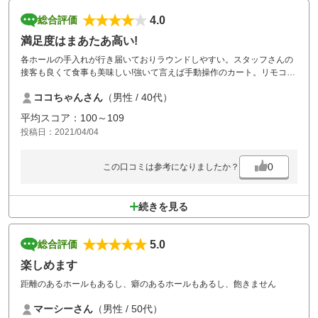
4.0
総合評価
満足度はまあたあ高い!
各ホールの手入れが行き届いておりラウンドしやすい。スタッフさんの
接客も良くて食事も美味しい!強いて言えば手動操作のカート。リモコン
が無いので不便。他のゴルフ場ではカートナビ付きカートも導入が進ん
ココちゃんさん
（男性 / 40代）
ているのに残念。
平均スコア：100～109
投稿日：2021/04/04
0
この口コミは参考になりましたか？
続きを見る
5.0
総合評価
楽しめます
距離のあるホールもあるし、癖のあるホールもあるし、飽きません
マーシーさん
（男性 / 50代）