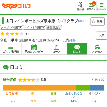
1
山口レインボーヒルズ泉水原ゴルフクラブ
登録
(詳細)
クーポン利用OK
ポイント利用OK
練習場あり
3.6
天気
山口県
中国自動車道 ⁄ 山口ICから15km以内
(地図)
ゴルフ場詳細
予約カレンダー
コース
口コミ
アクセス
口コミ
3.6
総合評価
件数：90
とても良い
良い
普通
あまり良くな
良くない
い
（-）
72%
14%
14%
（-）