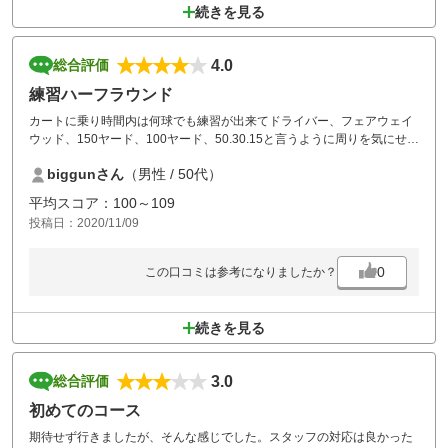
続きを見る
4.0
総合評価
練習ハーフラウンド
カートに乗り時間内は何球でも練習が出来てドライバー、フェアウェイ
ウッド、150ヤード、100ヤード、50.30.15と言うように周りを気にせず
練習が出来ました。
biggunさん
（男性 / 50代）
いくら打ちっ放しに行って練習しても現場に出ると感じが違うと言う人
にはオススメかも
平均スコア：100～109
投稿日：2020/11/09
0
この口コミは参考になりましたか？
続きを見る
3.0
総合評価
初めてのコース
期待せず行きましたが、そんな感じでした。スタッフの対応は良かった