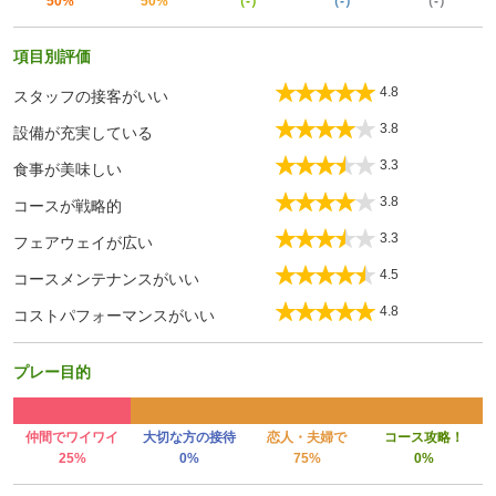
50%
50%
（-）
（-）
（-）
項目別評価
4.8
スタッフの接客がいい
3.8
設備が充実している
3.3
食事が美味しい
3.8
コースが戦略的
3.3
フェアウェイが広い
4.5
コースメンテナンスがいい
4.8
コストパフォーマンスがいい
プレー目的
仲間でワイワイ
大切な方の接待
恋人・夫婦で
コース攻略！
25%
0%
75%
0%