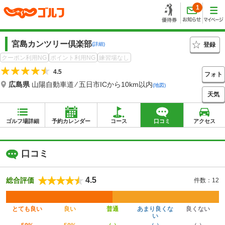
1
宮島カンツリー倶楽部
登録
(詳細)
クーポン利用NG
ポイント利用NG
練習場なし
4.5
フォト
広島県
山陽自動車道 ⁄ 五日市ICから10km以内
(地図)
天気
ゴルフ場詳細
予約カレンダー
コース
口コミ
アクセス
口コミ
4.5
総合評価
件数：12
とても良い
良い
普通
あまり良くな
良くない
い