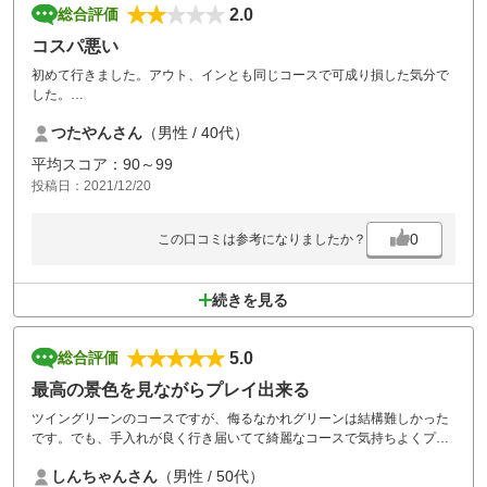
2.0
総合評価
コスパ悪い
初めて行きました。アウト、インとも同じコースで可成り損した気分で
した。
コース増やすことは無理でしょうから、安くしていだだきたい。
つたやんさん
（男性 / 40代）
平均スコア：90～99
投稿日：2021/12/20
0
この口コミは参考になりましたか？
続きを見る
5.0
総合評価
最高の景色を見ながらプレイ出来る
ツイングリーンのコースですが、侮るなかれグリーンは結構難しかった
です。でも、手入れが良く行き届いてて綺麗なコースで気持ちよくプレ
イ出来ました。
しんちゃんさん
（男性 / 50代）