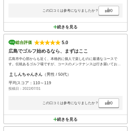
0
この口コミは参考になりましたか？
続きを見る
5.0
総合評価
広島でゴルフ始めるなら、まずはここ
広島市中心部からも近く、本格的に個人で楽しむのに最適なコースで
す。伝統あるゴルフ場ですが、コースのメンテナンスは行き届いてお
り、トイレも完全リニューアル、汗をかいた後のお風呂も最高です。基
しんちゃんさん
（男性 / 50代）
本が9ホールなのでハーフ利用で初心者や体力に自信がない人にも気持
ち良く楽しめるのが良いです。グリーンが２つあり18ホールとしてラウ
平均スコア：110～119
ンドしてもOUTのリベンジしながら、また違ったコースをINでまわって
投稿日：2022/07/31
る気分が味わえる工夫がなされていて景色も良くいいコースです。
0
この口コミは参考になりましたか？
続きを見る