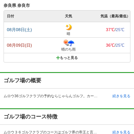
奈良県 奈良市
日付
天気
気温（最高/最低）
08月08日(土)
37℃
/
25℃
晴
08月09日(日)
36℃
/
25℃
晴のち雨
もっと見る
ゴルフ場の概要
ムロウ36ゴルフクラブの予約ならじゃらんゴルフ。カートの有無や利用税、キャンセル料、ナイター設備、駐車場などのコース情報はもちろん、口コミ、フォトギャラリーなどコースの難易度や攻略に役立つ情報充実、予約する度にポイントが貯まるのでお得にゴルフをお楽しみ頂けます。 ムロウ３６ゴルフクラブは、奈良県宇陀市にあるゴルフ場です。名阪国道や名阪自動車道を使って関西圏から容易にアクセスすることができるゴルフ場です。例えば名阪国道の小倉インターチェンジからは約15分でゴルフ場まで来ることができ、名阪自動車道天理のインターチェンジから約30分となっています。中国地方や中部地方の人々もアクセスしやすいと評価されています。クラブハウス内のフロントや階段部分はとても明るく、天井が高いため広々とした雰囲気になっています。さらにクラブハウス内には複数のレストランを設けることによりそれぞれ異なる雰囲気で時間を過ごすことができます。また浴場にはサウナルームやラウンジもあり、ゴルフ後の疲れをいやすことができます。
続きを見る
ゴルフ場のコース特徴
ムロウ３６ゴルフクラブのコースはゴルフ界の帝王と言われたジャックニクラウスの設計によるゴルフ場です。世界中のトップクラスのゴルフプレーヤー、初心者であっても楽しむことができるコースとなっています。それぞれゴルフプレーヤーが持っている技術レベルに応じて楽しむことができ、上級者にとっては挑戦意欲を高めるようなコースになっています。全体として自然の景観や樹木を生かした設計になっています。コースは2種類あり、宝池コースが18ホール、室生コースが18ホール、計36ホールとなっています。どちらもコースに戦略性と自然を生かした美しい設計を見ることができます。宝池コース13番ホールは豪快なティーショットを楽しむことができ、ショートカットでツーオンも可能になる名物ホールです。
続きを見る