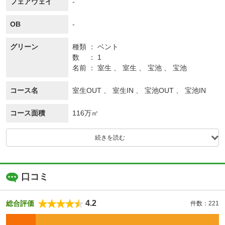
フェアウェイ
-
OB
-
グリーン
種類
ベント
数
1
名前
室生 、 室生 、 宝池 、 宝池
コース名
室生OUT 、 室生IN 、 宝池OUT 、 宝池IN
コース面積
116万㎡
続きを読む
口コミ
4.2
総合評価
件数：221