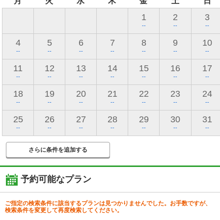
月
火
水
木
金
土
日
1
2
3
--
--
--
4
5
6
7
8
9
10
--
--
--
--
--
--
--
11
12
13
14
15
16
17
--
--
--
--
--
--
--
18
19
20
21
22
23
24
--
--
--
--
--
--
--
25
26
27
28
29
30
31
--
--
--
--
--
--
--
さらに条件を追加する
予約可能なプラン
ご指定の検索条件に該当するプランは見つかりませんでした。お手数ですが、
検索条件を変更して再度検索してください。