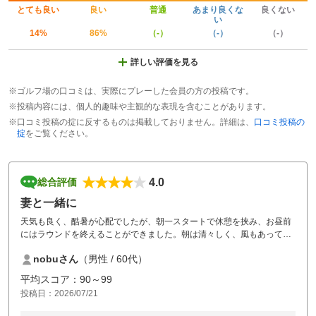
とても良い
良い
普通
あまり良くな
良くない
い
14%
86%
（-）
（-）
（-）
詳しい評価を見る
※ゴルフ場の口コミは、実際にプレーした会員の方の投稿です。
※投稿内容には、個人的趣味や主観的な表現を含むことがあります。
※口コミ投稿の掟に反するものは掲載しておりません。詳細は、
口コミ投稿の
掟
をご覧ください。
4.0
総合評価
妻と一緒に
天気も良く、酷暑が心配でしたが、朝一スタートで休憩を挟み、お昼前
にはラウンドを終えることができました。朝は清々しく、風もあって気
持ちよくプレーできました。スタートのスタッフのおじさんの挨拶や会
nobuさん
（男性 / 60代）
話も心地よく、良い一日となりました。ありがとうございました。
平均スコア：90～99
投稿日：2026/07/21