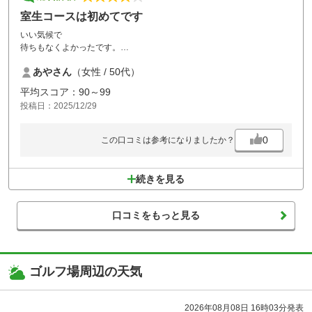
室生コースは初めてです
いい気候で
待ちもなくよかったです。
主人と２人ツーサムで室生コースは初めてでした。
あやさん
（女性 / 50代）
宝ヶ池コースは以前いきましたが
値段は少し高め？ですが
平均スコア：90～99
よかったです！
投稿日：2025/12/29
大阪からも近いということもあり
またリピートしたいです。
0
この口コミは参考になりましたか？
続きを見る
口コミをもっと見る
ゴルフ場周辺の天気
2026年08月08日 16時03分発表