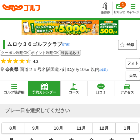
1
ムロウ３６ゴルフクラブ
登録
(詳細)
クーポン利用OK
ポイント利用OK
練習場あり
4.2
フォト
奈良県
国道２５号名阪国道 ⁄ 針ICから10km以内
(地図)
天気
ゴルフ場詳細
予約カレンダー
コース
口コミ
アクセス
プレー日を選択してください
8月
9月
10月
11月
12月
1月