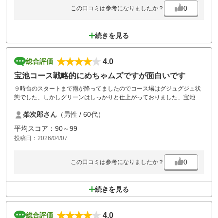
0
この口コミは参考になりましたか？
続きを見る
4.0
総合評価
宝池コース戦略的にめちゃムズですが面白いです
９時台のスタートまで雨が降ってましたのでコース場はグジュグジュ状
態でした、しかしグリーンはしっかりと仕上がっておりました、宝池コ
ースはナビはありますがコースを知っていないとどこに打っていいのか
柴次郎さん
（男性 / 60代）
わかりませんね、クラブハウスから少し離れたコースに行く面倒臭さは
ありますがマニア向けの面白いコースだと思います、またリベンジ行き
平均スコア：90～99
ます絶対！！
投稿日：2026/04/07
0
この口コミは参考になりましたか？
続きを見る
4.0
総合評価