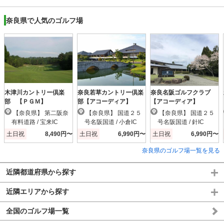
奈良県で人気のゴルフ場
木津川カントリー倶楽
奈良若草カントリー倶楽
奈良名阪ゴルフクラブ
部 【ＰＧＭ】
部【アコーディア】
【アコーディア】
【奈良県】 第二阪奈
【奈良県】 国道２５
【奈良県】 国道２５
有料道路 / 宝来IC
号名阪国道 / 小倉IC
号名阪国道 / 針IC
土日祝
8,490円〜
土日祝
6,990円〜
土日祝
6,990円〜
奈良県のゴルフ場一覧を見る
近隣都道府県から探す
近隣エリアから探す
全国のゴルフ場一覧