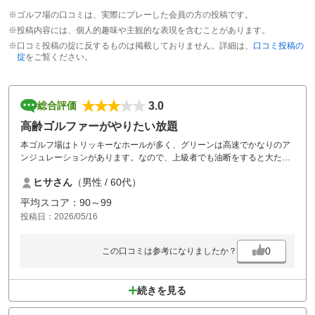
※ゴルフ場の口コミは、実際にプレーした会員の方の投稿です。
※投稿内容には、個人的趣味や主観的な表現を含むことがあります。
※口コミ投稿の掟に反するものは掲載しておりません。詳細は、
口コミ投稿の
掟
をご覧ください。
3.0
総合評価
高齢ゴルファーがやりたい放題
本ゴルフ場はトリッキーなホールが多く、グリーンは高速でかなりのア
ンジュレーションがあります。なので、上級者でも油断をすると大たた
きをします。然るに前の組には初心者のような高齢者３人が、スロープ
ヒサさん
（男性 / 60代）
レーで回っていました。マーシャルで注意してもらいましたが、効果は
あまりありませんでした。マナー違反の客が増えている昨今、今後、本
平均スコア：90～99
ゴルフ場の利用回数は減っていくかもしれません。
投稿日：2026/05/16
0
この口コミは参考になりましたか？
続きを見る