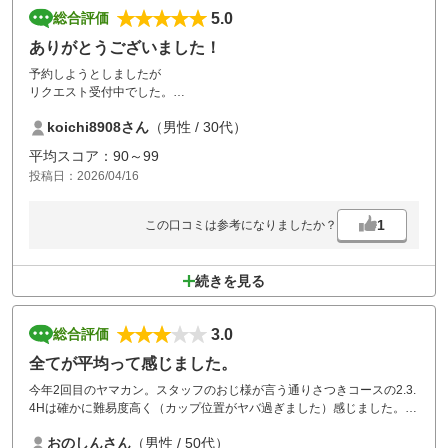
5.0
総合評価
ありがとうございました！
予約しようとしましたが
リクエスト受付中でした。
ただ、臨機応変に対応して
koichi8908さん
（男性 / 30代）
いただき、同伴者ともに
大満足となりました！
平均スコア：90～99
天候も良くなかったため、
投稿日：2026/04/16
スループレイを依頼したところ
こちらも快く引き受けて
いただき、豪雨を避けて
1
この口コミは参考になりましたか？
快適にプレーできました。
各コースの待ちもなく、
後ろから急かされることもなく、
続きを見る
段取りよく、各組のスタート時間を
設定されているのだなと感じました。
暴風並みの風、グリーン周りの
3.0
総合評価
OBに惑わされましたが、
戦略性が高く、ショットの正確性が
全てが平均って感じました。
求められる、いいコースでした。
今年2回目のヤマカン。スタッフのおじ様が言う通りさつきコースの2.3.
また、近々、予約させて頂こうと
4Hは確かに難易度高く（カップ位置がヤバ過ぎました）感じました。昼
思います。
のスタミナラーメンもまずまずでした。練習グリーンは近くて大きくて
本当にありがとうございました！
おのしんさん
（男性 / 50代）
良かったですし、ラウンドも前後半共に前組がいなくて快適でした。