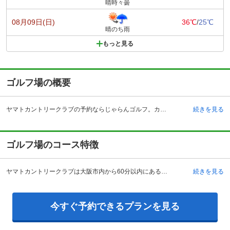
晴時々曇
08月09日(日)
36℃
/
25℃
晴のち雨
もっと見る
ゴルフ場の概要
ヤマトカントリークラブの予約ならじゃらんゴルフ。カートの有無や利用税、キャンセル料、ナイター設備、駐車場などのコース情報はもちろん、口コミ、フォトギャラリーなどコースの難易度や攻略に役立つ情報充実、予約する度にポイントが貯まるのでお得にゴルフをお楽しみ頂けます。 ヤマトカントリークラブは奈良県天理市にあるゴルフ場です。自動車で行く場合のアクセスは、名阪国道の福住インターチェンジから3キロメートルで約5分の距離です。電車の場合は近鉄奈良線の奈良駅で下車し自動車で約30分です。クラブハウスの施設には、100ヤード、14打席の練習場や、プロショップ、大浴場、最大100人収容できるコンペルームなど充実した施設が整っています。また、ウッディな雰囲気の喫茶室は温かみを感じる落ち着く雰囲気があり、レストランは広々として日当たりも良好とゆっくりとくつろげる場を提供しています。また、ヤマトカントリークラブ名物のお土産は、人気のメニューとなっていますので、一度手にとってみるのもおすすめです。
続きを見る
ゴルフ場のコース特徴
ヤマトカントリークラブは大阪市内から60分以内にある好アクセスのゴルフ場なので近畿圏から多くの人が訪れるコースです。コース設計は福井正一で、大和青垣の歴史と豊かな自然を生かした飽きることのない変化に富んだ27ホールになっています。27ホールはゆったりとセパレートされており、各ホールが独立した雰囲気を持ったトーナメントコースです。特徴あるコースの名前は、「さつき」「あしび」「さざんか」と名付けられ、四季折々に乱れ咲く花の名前をそのままに名付けられています。これらの花のように、それぞれが豊かな個性を持ったコースになっており、バラエティ豊かで和やかな雰囲気のコースに魅了され、また訪れたくなるプレーヤーが多いです。
続きを見る
今すぐ予約できるプランを見る