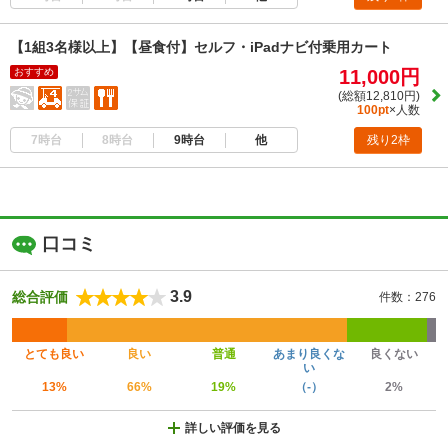
【1組3名様以上】【昼食付】セルフ・iPadナビ付乗用カート
おすすめ
11,000円
(総額12,810円)
100pt
×人数
7時台
8時台
9時台
他
残り2枠
口コミ
3.9
総合評価
件数：276
とても良い
良い
普通
あまり良くな
良くない
い
13%
66%
19%
（-）
2%
詳しい評価を見る