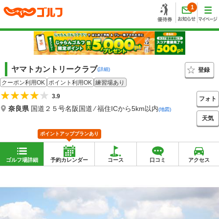
1
ヤマトカントリークラブ
登録
(詳細)
クーポン利用OK
ポイント利用OK
練習場あり
3.9
フォト
奈良県
国道２５号名阪国道 ⁄ 福住ICから5km以内
(地図)
天気
ポイントアッププランあり
ゴルフ場詳細
予約カレンダー
コース
口コミ
アクセス