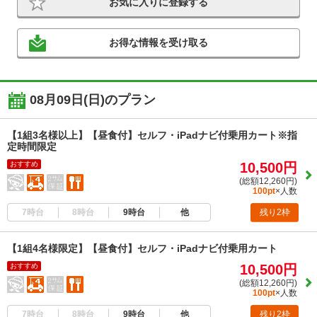
お気に入りに登録する
お得な情報を受け取る
08月09日(日)のプラン
【1組3名様以上】【昼食付】セルフ・iPadナビ付乗用カート※指
定時間限定
おすすめ
10,500円
(総額12,260円)
100pt
×人数
7時台
8時台
9時台
他
残り2枠
【1組4名様限定】【昼食付】セルフ・iPadナビ付乗用カート
おすすめ
10,500円
(総額12,260円)
100pt
×人数
7時台
8時台
9時台
他
残り2枠