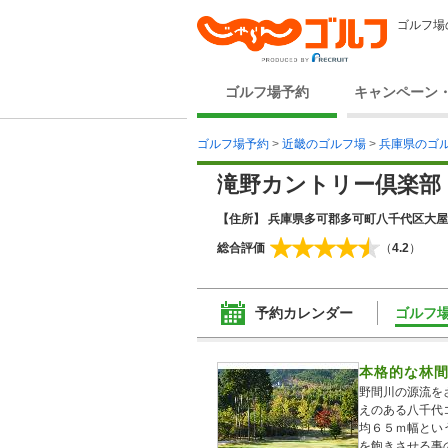
ゴルフ場
ゴルフ場予約
キャンペーン
ゴルフ場予約
>
近畿のゴルフ場
>
兵庫県のゴ
滝野カントリー倶楽部
【住所】 兵庫県多可郡多可町八千代区大屋
総合評価
（
4.2
）
予約カレンダー
ゴルフ
本格的な林
野間川の源流を
えのある八千代
均６５ｍ幅とい
を飽きさせる事