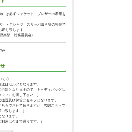
ード
時には必ずジャケット、ブレザーの着用を
。
ズ）・Ｔシャツ・スリッパ履き等の軽装で
お断り致します。
倶楽部 総務委員会)
のみ
らせ
いて◇
搬送はセルフとなります。
の応対となりますので、キャディバッグは
タッフにお渡し下さい。）
の搬送及び保管はセルフとなります。
こちらでさせて頂きますが、玄関スタッフ
願い致します。）
となります。
ご利用は今まで通りです。）