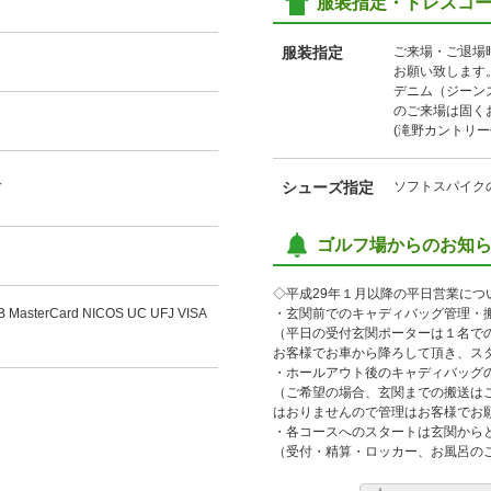
服装指定・ドレスコ
服装指定
ご来場・ご退場
お願い致します
デニム（ジーン
のご来場は固く
(滝野カントリー
人
シューズ指定
ソフトスパイク
ゴルフ場からのお知
◇平成29年１月以降の平日営業につ
B MasterCard NICOS UC UFJ VISA
・玄関前でのキャディバッグ管理・
（平日の受付玄関ポーターは１名で
お客様でお車から降ろして頂き、ス
・ホールアウト後のキャディバッグ
（ご希望の場合、玄関までの搬送は
はおりませんので管理はお客様でお
・各コースへのスタートは玄関から
（受付・精算・ロッカー、お風呂の