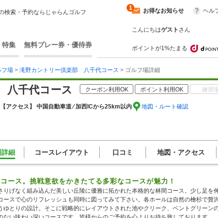
1
お得なお知らせ
ヘル
の検索・予約ならじゃらんゴルフ
こんにちは
ゲスト
さん
・特集
無料プレー券・優待券
ポイントが1%たまる
ルフ場
>
滝野カントリー倶楽部 八千代コース
> ゴルフ場詳細
 八千代コース
クーポン利用OK
ポイント利用OK
練習
【アクセス】 中国自動車道 ⁄ 加西ICから25km以内
地図・ルート確認
場詳細
コースレイアウト
口コミ
地図・アクセス
間コース。挑戦意欲をかきたてる多彩なコースが魅力！
さりげなく組み込んだ美しい丘陵に優雅に拓かれた本格的な林間コース。少し足を
コースで心のリフレッシュも同時に図ってみて下さい。各ホールは自然の檜杉で贅
うゆとりの設計。そこに戦略的にレイアウトされた池やクリーク、ベントグリーン
のない味わい深いコースです。皆様からのご予約を心よりお待ち致しております。