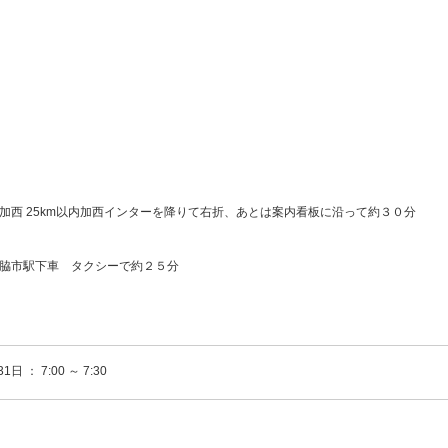
加西 25km以内加西インターを降りて右折、あとは案内看板に沿って約３０分
脇市駅下車 タクシーで約２５分
1日 ： 7:00 ～ 7:30