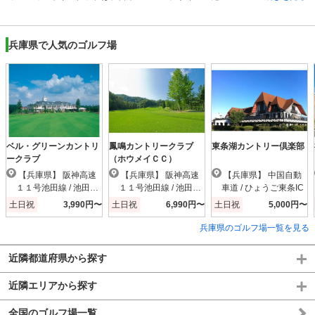
兵庫県で人気のゴルフ場
ベル・グリーンカントリ
鳳鳴カントリークラブ
東条湖カントリー倶楽部
ークラブ
（ホウメイＣＣ）
【兵庫県】 阪神高速
【兵庫県】 阪神高速
【兵庫県】 中国自動
１１号池田線 / 池田木
１１号池田線 / 池田木
車道 / ひょうご東条IC
部IC
部IC
土日祝
3,990円〜
土日祝
6,990円〜
土日祝
5,000円〜
兵庫県のゴルフ場一覧を見る
近隣都道府県から探す
近隣エリアから探す
全国のゴルフ場一覧