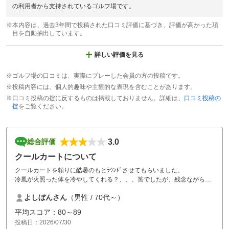
の利用者から支持されているゴルフ場です。
※本内容は、過去3年間で投稿された口コミ評価に基づき、評価が高かった項
目を自動抽出しています。
詳しい評価を見る
※ゴルフ場の口コミは、実際にプレーした会員の方の投稿です。
※投稿内容には、個人的趣味や主観的な表現を含むことがあります。
※口コミ投稿の掟に反するものは掲載しておりません。詳細は、
口コミ投稿の
掟
をご覧ください。
3.0
総合評価
クールカートについて
クールカートを頼りに酷暑のもとﾗｳﾝﾄﾞさせてもらいました。
冷風が火照った体を冷やしてくれる？、、、筈でしたが、残念ながら効
果はいまいちで、
よしぼんさん
（男性 / 70代～）
扇風機状態でした。期待しすぎだったのかも、、、ですが。勿論無いよ
りははるかに良かったですが。
平均スコア：80～89
途中、雷雨に見舞われ、14Hまでしかプレーできなかったんで、又利用
投稿日：2026/07/30
します。