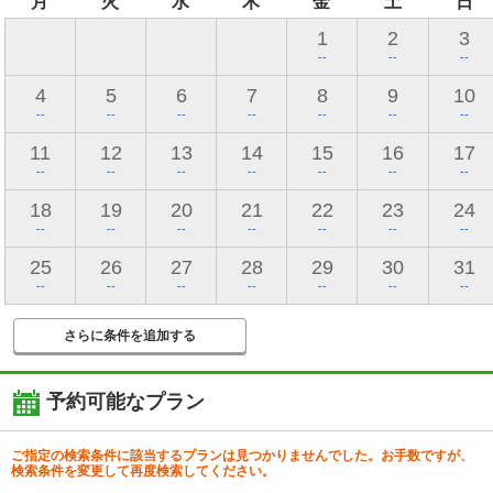
月
火
水
木
金
土
日
1
2
3
--
--
--
4
5
6
7
8
9
10
--
--
--
--
--
--
--
11
12
13
14
15
16
17
--
--
--
--
--
--
--
18
19
20
21
22
23
24
--
--
--
--
--
--
--
25
26
27
28
29
30
31
--
--
--
--
--
--
--
さらに条件を追加する
予約可能なプラン
ご指定の検索条件に該当するプランは見つかりませんでした。お手数ですが、
検索条件を変更して再度検索してください。