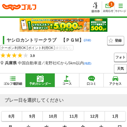
1
ヤシロカントリークラブ 【ＰＧＭ】
登録
(詳細)
クーポン利用OK
ポイント利用OK
練習場なし
3.9
フォト
兵庫県
中国自動車道 ⁄ 滝野社ICから5km以内
(地図)
天気
ゴルフ場詳細
予約カレンダー
コース
口コミ
アクセス
プレー日を選択してください
8月
9月
10月
11月
12月
1月