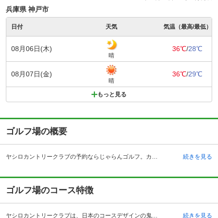
兵庫県 神戸市
日付
天気
気温（最高/最低）
08月06日(木)
36℃
/
28℃
晴
08月07日(金)
36℃
/
29℃
晴
もっと見る
ゴルフ場の概要
ヤシロカントリークラブの予約ならじゃらんゴルフ。カートの有無や利用税、キャンセル料、ナイター設備、駐車場などのコース情報はもちろん、口コミ、フォトギャラリーなどコースの難易度や攻略に役立つ情報充実、予約する度にポイントが貯まるのでお得にゴルフをお楽しみ頂けます。 ヤシロカントリークラブは、中国自動車道の滝野社インターチェンジより5キロメートルの兵庫県加東市にあり、アクセスもよく人気のゴルフ場です。到着するとまずは豪華なクラブハウスがゴルファーを出迎えてくれます。ヨーロッパの古城を思わせる豪華で清潔な4階建てのクラブハウスは、その落ち着きの中に古き良き時代の伝統が感じられます。4階のダイニングルームでは、眼下に広がるコースが一望でき、季節に合わせたメニューを楽しむことができます。パウダールームやアメニティーグッズなどの設備が充実しているので、女性にも人気があります。 コースは見るものにゴルフの原点を想起させる独特のムードを持ち、高低差の少ないフラットで雄大な、18ホールパー72のコースになっています。
続きを見る
ゴルフ場のコース特徴
ヤシロカントリークラブは、日本のコースデザインの鬼才加藤俊輔氏プロデュースによる考えぬかれたオールドスコティッシュコースです。樹木の様相がからむ景観のたぐい稀な美しさは、多くのゴルファーを魅了します。 約31万坪に展開する18ホールは、英国回帰の設計思想と日本特有の借景という自然を調和させ、ゴルフ発祥の地スコットランドの光景を思い描くことができるつくりとなっています。池越えのショートホールや、やや打ち上げの長めミドルホール、ショットの正確さが要求されるロングホールなど、様々なタイプのホールが、ゴルファーを楽しませてくれます。中でも、2打目で浮島グリーンを狙う名物のミドルホールは、挑戦意欲をかき立てる面白味あふれるコースとなっています。
続きを見る