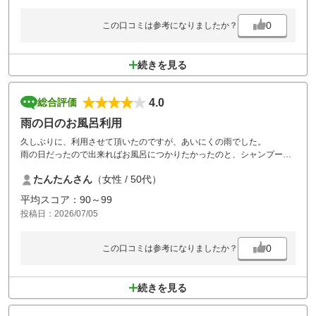
0
この口コミは参考になりましたか？
続きを見る
4.0
総合評価
雨の日のお風呂利用
久しぶりに、利用させて頂いたのですが、あいにくの雨でした。
雨の日だったので出来ればお風呂につかりたかったのと、シャンプー、
リンスが化粧品メーカーさんのもので２回洗いしても髪がパサパサで、
たんたんさん
（女性 / 50代）
出来ればもう少し髪質によいものを導入して頂けると嬉しいです。
クールカートもカートが余っているとのことで無料で試させて頂きとて
平均スコア：90～99
もありがたかったです。
投稿日：2026/07/05
0
この口コミは参考になりましたか？
続きを見る