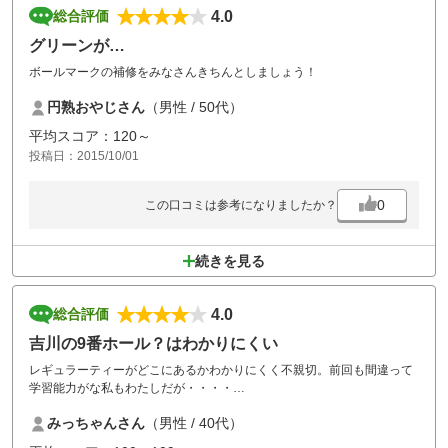
4.0
総合評価
グリーンが…
ボールマークの補修をみなさんきちんとしましょう！
円熟おやじさん
（男性 / 50代）
平均スコア：120～
投稿日：2015/10/01
0
この口コミは参考になりましたか？
続きを見る
4.0
総合評価
吉川の9番ホール？はわかりにくい
レギュラーティーがどこにあるかわかりにくく不親切。前回も間違って
学習能力がな私もわたしだが・・・・
標識をもう少しわかりやすい言い方にすれば良いのにそんな事はしない
みっちゃんさん
（男性 / 40代）
んやろうなぁ・・・