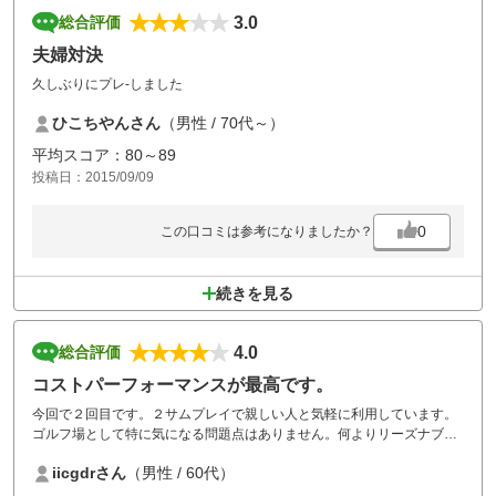
3.0
総合評価
夫婦対決
久しぶりにプレ-しました
ひこちやんさん
（男性 / 70代～）
平均スコア：80～89
投稿日：2015/09/09
0
この口コミは参考になりましたか？
続きを見る
4.0
総合評価
コストパーフォーマンスが最高です。
今回で２回目です。２サムプレイで親しい人と気軽に利用しています。
ゴルフ場として特に気になる問題点はありません。何よりリーズナブル
な料金プレイできるのが魅力です。標高の高いところにあり結構なうち
iicgdrさん
（男性 / 60代）
下ろしには度胸が要りますがそれなりに楽しめます。中級クラスの人は
ホームコースに、初心者は練習の場として良いと思います。