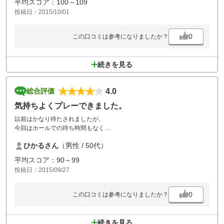
平均スコア：100～109
投稿日：2015/10/01
0
この口コミは参考になりましたか？
続きを見る
4.0
総合評価
気持ちよくプレーできました。
以前はかなり待たされましたが、
今回はホールでの待ち時間もなく
快晴の中で気持ち良くプレーできました。
ひかるさん
（男性 / 50代）
ただ、グり－ン上がややでこぼこしていて
最初はパットの距離感をつかむのに苦労しました。
平均スコア：90～99
ボール跡をなおさないゴルファーが多いようで、
投稿日：2015/09/27
最低限のマナーは守ってほしいものです。
0
この口コミは参考になりましたか？
続きを見る