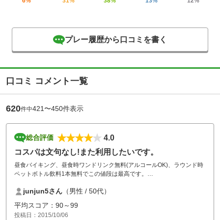
6%
31%
38%
13%
12%
プレー履歴から口コミを書く
口コミ コメント一覧
620
421〜450件表示
件中
4.0
総合評価
コスパは文句なし!また利用したいです。
昼食バイキング、昼食時ワンドリンク無料(アルコールOK)、ラウンド時
ペットボトル飲料1本無料でこの値段は最高です。
昼食と昼食時の無料ドリンクだけでも2000円の価値はありますね。
junjun5さん
（男性 / 50代）
コースは何度かラウンドさせていただいていますがフェアウェイが狭い
平均スコア：90～99
のは我々ビギナーには厳しいですが、それは承知して利用させていただ
投稿日：2015/10/06
きました。