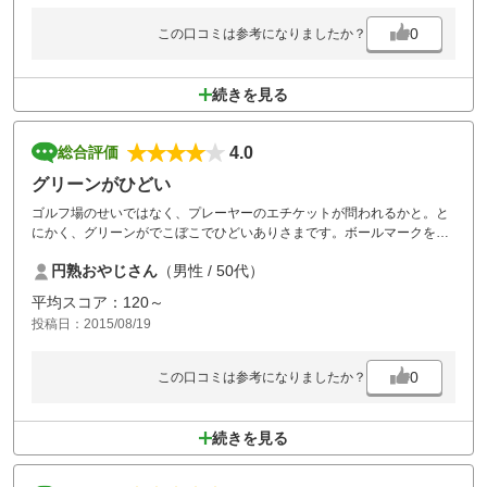
誰も動かさない
ボールマークは直さないわ
0
この口コミは参考になりましたか？
自分たちだけのゴルフ場と
錯覚している状況でした
続きを見る
安いから、へんな輩が多いとは
聞いてましたが、雨天で空いてて
これでは 混雑時大変だと思います。
4.0
総合評価
プレイヤーのマナー以外は
コースも良くてコストパフォーマンス
グリーンがひどい
には大変満足しました。
ゴルフ場のせいではなく、プレーヤーのエチケットが問われるかと。と
皆もまた来たいと言っていました
にかく、グリーンがでこぼこでひどいありさまです。ボールマークを全
くなおしていない。あんなにひどいグリーンは見たことありませんでし
円熟おやじさん
（男性 / 50代）
た。
平均スコア：120～
投稿日：2015/08/19
0
この口コミは参考になりましたか？
続きを見る