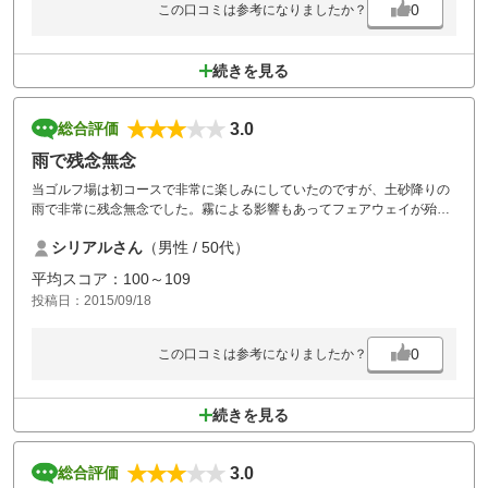
0
この口コミは参考になりましたか？
続きを見る
3.0
総合評価
雨で残念無念
当ゴルフ場は初コースで非常に楽しみにしていたのですが、土砂降りの
雨で非常に残念無念でした。霧による影響もあってフェアウェイが殆ど
見えず、景色も綺麗だろうなと思いながらショットしました。バンカー
シリアルさん
（男性 / 50代）
やラフが水浸しでカート道は濁流になっていました。散々な１日でし
た。今度は快晴の日にリベンジします！
平均スコア：100～109
投稿日：2015/09/18
0
この口コミは参考になりましたか？
続きを見る
3.0
総合評価