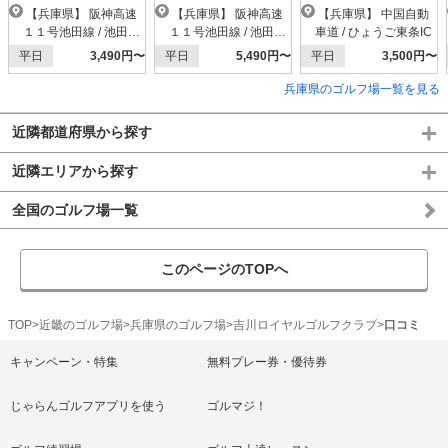
【兵庫県】 阪神高速
【兵庫県】 阪神高速
【兵庫県】 中国自動
１１号池田線 / 池田木
１１号池田線 / 池田木
車道 / ひょうご東条IC
部IC
部IC
平日
3,490円〜
平日
5,490円〜
平日
3,500円〜
兵庫県のゴルフ場一覧を見る
近隣都道府県から探す
近隣エリアから探す
全国のゴルフ場一覧
このページのTOPへ
TOP
近畿のゴルフ場
兵庫県のゴルフ場
吉川ロイヤルゴルフクラブ
口コミ
キャンペーン・特集
無料プレー券・優待券
じゃらんゴルフアプリを使う
ゴルマジ！