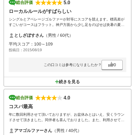
5.0
総合評価
ローカルルールがすばらしい
シングルとアベレージゴルファーが対等にスコアを競えます。標高差が
すごいがコースはフラット。神戸方面から少し足をのばせば炎暑の夏も
涼しくゴルフができる穴場発見という感想です。
としざぼすさん
（男性 / 60代）
平均スコア：100～109
投稿日：2015/08/19
0
この口コミは参考になりましたか？
続きを見る
4.0
総合評価
コスパ最高
年に数回利用させて頂いておりますが、お盆休みとはいえ、安くラウン
ドさせて頂きました。同伴者も喜んでおりました。また、利用させて頂
きます。
アマゴルファーさん
（男性 / 40代）