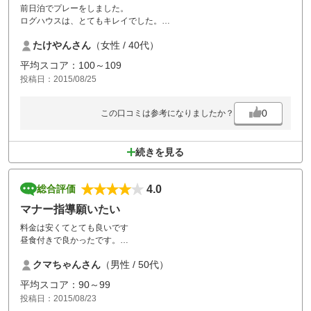
前日泊でプレーをしました。
ログハウスは、とてもキレイでした。
夕食のすき焼きは、量も十分ですし美味しかったです。
たけやんさん
（女性 / 40代）
前日泊はクラブハウスのお風呂が使えないと言われました。大人数で利
用すると、ログハウスのお風呂に順番に入るのは時間がかかるので、利
平均スコア：100～109
用させてほしいです。
投稿日：2015/08/25
グリーンがでこぼこなのが気になりました。
0
この口コミは参考になりましたか？
続きを見る
4.0
総合評価
マナー指導願いたい
料金は安くてとても良いです
昼食付きで良かったです。
但し、マナーを知らない若い衆
クマちゃんさん
（男性 / 50代）
には本当に呆れた
ヘタクソのくせにクラブは
平均スコア：90～99
1本しか持たないのでカート
投稿日：2015/08/23
を行ったり来たり、カートは