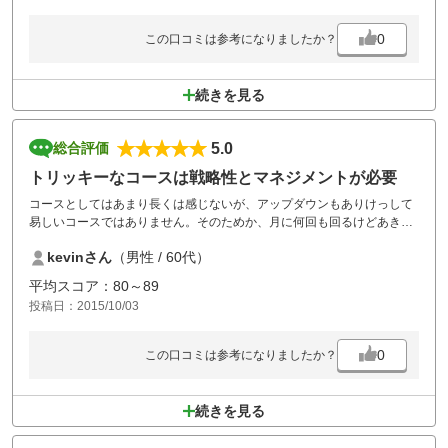
昨日に限って言えばカートの調子が悪かった??
0
この口コミは参考になりましたか？
リモコンのボタンが効かない??と思った事が何度かありましたし、後続
組のカートが無人で我々がプレイしているコースのグリーン横まで走っ
て来てビックリしました。
続きを見る
後続組の方はティーグランドからカートの所まで走って来てクラブを何
本か抜いてまたティーグランドに走って戻って行ってました。
5.0
総合評価
ショートホールなのがまだ幸いでしたが･･･
トリッキーなコースは戦略性とマネジメントが必要
一度カートは点検された方が、とは思いました。
コースとしてはあまり長くは感じないが、アップダウンもありけっして
易しいコースではありません。そのためか、月に何回も回るけどあきま
せん。
kevinさん
（男性 / 60代）
高台からの景色は360度楽しめ気持ちがいい。
スタッフの皆さんは明るく親切。アットホームな雰囲気で安心できるゴ
平均スコア：80～89
ルフ場だと思う。
投稿日：2015/10/03
0
この口コミは参考になりましたか？
続きを見る