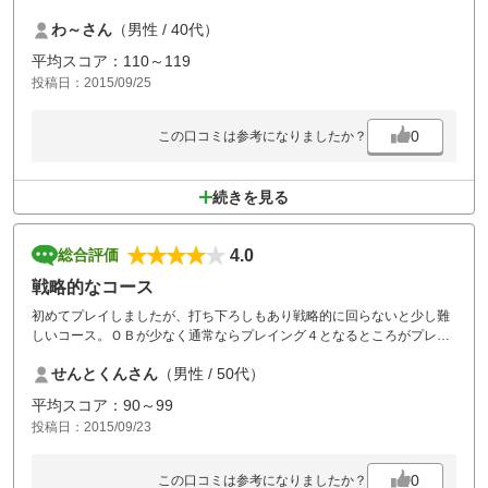
ましたが私の感想としては良いコースでした。又、コスト的にも最高で
わ～さん
（男性 / 40代）
した。
前半はスコアが悪かったが後半はなんとか持ち直し今までのベストスコ
平均スコア：110～119
アを更新することができました。
投稿日：2015/09/25
又、利用したいと思います。有難うございました。
0
この口コミは参考になりましたか？
続きを見る
4.0
総合評価
戦略的なコース
初めてプレイしましたが、打ち下ろしもあり戦略的に回らないと少し難
しいコース。ＯＢが少なく通常ならプレイング４となるところがプレイ
ング３となるケースも多くロングで3オンとなることも。
せんとくんさん
（男性 / 50代）
グリーンが砂が多くパターに苦労した。フェアーウェイにイノシシの荒
らした後も。
平均スコア：90～99
食事は唐揚げがとてもおいしかった。初めて行かれる方にはおお薦め。
投稿日：2015/09/23
スタッフの対応もよかった。
0
この口コミは参考になりましたか？