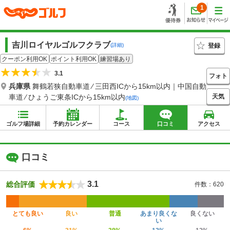
1
吉川ロイヤルゴルフクラブ
登録
(詳細)
クーポン利用OK
ポイント利用OK
練習場あり
3.1
フォト
兵庫県
舞鶴若狭自動車道 ⁄ 三田西ICから15km以内｜中国自動
天気
車道 ⁄ ひょうご東条ICから15km以内
(地図)
ゴルフ場詳細
予約カレンダー
コース
口コミ
アクセス
口コミ
3.1
総合評価
件数：620
とても良い
良い
普通
あまり良くな
良くない
い