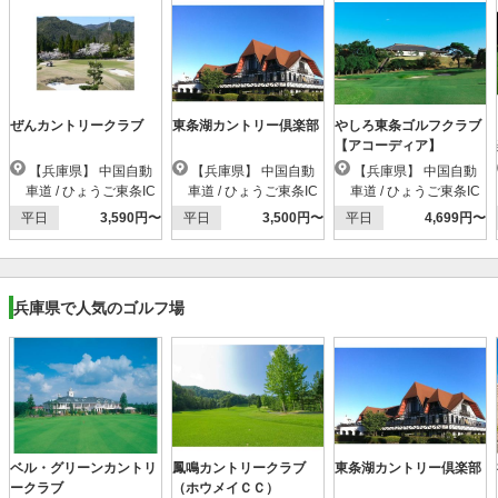
ぜんカントリークラブ
東条湖カントリー倶楽部
やしろ東条ゴルフクラブ
【アコーディア】
【兵庫県】 中国自動
【兵庫県】 中国自動
【兵庫県】 中国自動
車道 / ひょうご東条IC
車道 / ひょうご東条IC
車道 / ひょうご東条IC
平日
3,590円〜
平日
3,500円〜
平日
4,699円〜
兵庫県で人気のゴルフ場
ベル・グリーンカントリ
鳳鳴カントリークラブ
東条湖カントリー倶楽部
ークラブ
（ホウメイＣＣ）