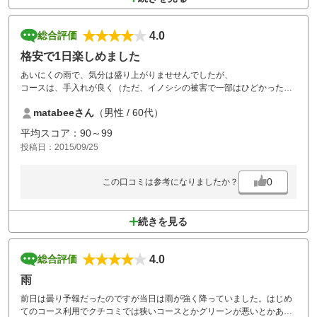
4.0
総合評価
格安で1日楽しめました
あいにくの雨で、気分は盛り上がりませせんでしたが、
コースは、手入れが良く（ただ、イノシシの被害で一部はひどかった
が、ちゃんとメンテナンス復旧工事が進行中でした）ラフも適度な長さ
matabeeさん
（男性 / 60代）
でストレスは有りませんでした。何よりも超低価格で、仲間の3人も驚
いていました。
平均スコア：90～99
また機会が有ったら、今年はもう1回天気の良い日に行きたいと思いま
投稿日：2015/09/25
す。
0
この口コミは参考になりましたか？
続きを見る
4.0
総合評価
雨
前日は曇り予報だったのですが当日は雨が強く降っていました。はじめ
てのコース利用でクチコミでは狭いコースとかグリーンが悪いとかあり