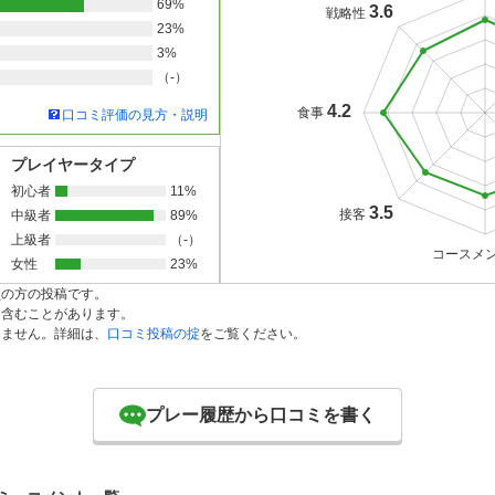
69%
3.6
戦略性
23%
3%
（-）
4.2
食事
口コミ評価の見方・説明
プレイヤータイプ
初心者
11%
3.5
接客
中級者
89%
上級者
（-）
コースメ
女性
23%
員の方の投稿です。
を含むことがあります。
りません。詳細は、
口コミ投稿の掟
をご覧ください。
プレー履歴から口コミを書く