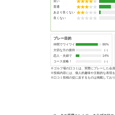
良い
普通
あまり良くない
良くない
プレー目的
仲間でワイワイ
86%
大切な方の接待
（-）
恋人・夫婦で
14%
コース攻略！
（-）
※ゴルフ場の口コミは、実際にプレーした会
※投稿内容には、個人的趣味や主観的な表現
※口コミ投稿の掟に反するものは掲載してお