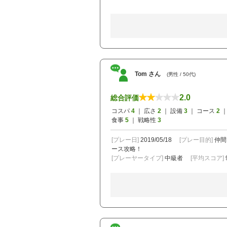
Tom さん
(男性 / 50代)
2.0
総合評価
コスパ
4
｜ 広さ
2
｜ 設備
3
｜ コース
2
｜
食事
5
｜ 戦略性
3
[プレー日]
2019/05/18
[プレー目的]
仲間
ース攻略！
[プレーヤータイプ]
中級者
[平均スコア]