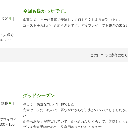
今回も良かったです。
 接客
4
｜
食事はメニューが豊富で美味しくて何を注文しようか迷います。
コースも手入れが行き届き満足です。何度プレイしても飽きの来な
・夫婦で
90～99
この口コミは参考になり
グッドシーズン
 接客
4
｜
涼しく、快適なゴルフ日和でした。
完全セルフだったので、要領がわからず、多少バタバタしましたが
た。
でワイワイ
食事もおかずが充実していて、食べきれないくらいで、美味しかっ
100～109
プレイ費も手頃なので、又利用させていただきます。