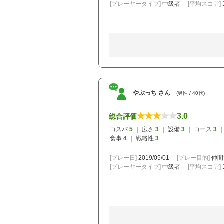
[プレーヤータイプ]
中級者
[平均スコア]
やぶっち さん
(男性 / 40代)
3.0
総合評価
コスパ
5
｜ 広さ
3
｜ 設備
3
｜ コース
3
｜
食事
4
｜ 戦略性
3
[プレー日]
2019/05/01
[プレー目的]
仲間
[プレーヤータイプ]
中級者
[平均スコア]