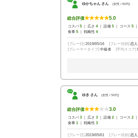
ゆかちゃん さん
(女性 / 60代)
5.0
総合評価
コスパ
5
｜ 広さ
4
｜ 設備
5
｜ コース
5
｜
食事
5
｜ 戦略性
4
[プレー日]
2019/05/16
[プレー目的]
恋人
[プレーヤータイプ]
中級者
[平均スコア]
ゆき さん
(女性 / 50代)
3.0
総合評価
コスパ
3
｜ 広さ
3
｜ 設備
2
｜ コース
2
｜
食事
1
｜ 戦略性
3
[プレー日]
2019/05/01
[プレー目的]
恋人