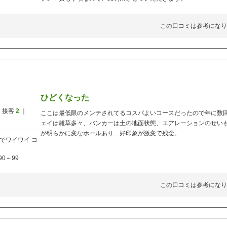
この口コミは参考になり
ひどくなった
 接客
2
｜
ここは最低限のメンテされてるコスパよいコースだったので年に数
ェイは雑草多々、バンカーは土の地面状態、エアレーションのせい
が明らかに変なホールあり…好印象が激変で残念。
でワイワイ
コ
90～99
この口コミは参考になり