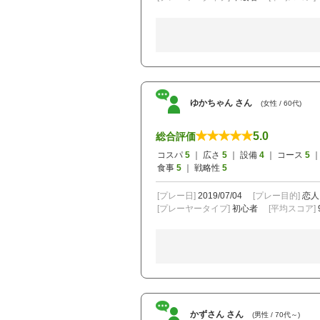
ゆかちゃん さん
(女性 / 60代)
5.0
総合評価
コスパ
5
｜ 広さ
5
｜ 設備
4
｜ コース
5
｜
食事
5
｜ 戦略性
5
[プレー日]
2019/07/04
[プレー目的]
恋人
[プレーヤータイプ]
初心者
[平均スコア]
かずさん さん
(男性 / 70代～)