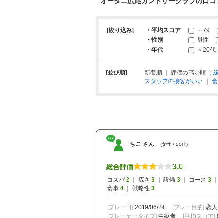
オータニ広尾カントリークラブの口コ
[絞り込み]
・平均スコア
～79
・性別
男性
・年代
～20代
[並び順]
新着順 ｜ 評価の高い順（
スタッフの接客がいい
｜
食
ちこ さん
(女性 / 50代)
3.0
総合評価
コスパ
2
｜ 広さ
3
｜ 設備
3
｜ コース
3
｜
食事
4
｜ 戦略性
3
[プレー日]
2019/06/24
[プレー目的]
恋人
[プレーヤータイプ]
中級者
[平均スコア]