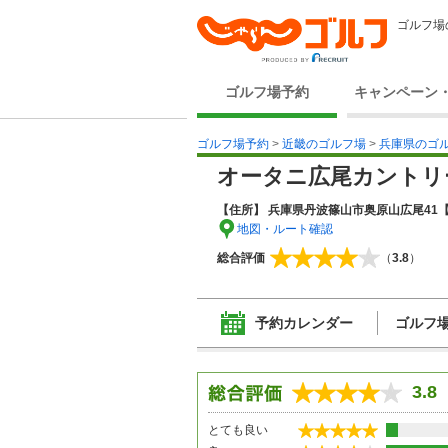
ゴルフ場
ゴルフ場予約
キャンペーン
ゴルフ場予約
>
近畿のゴルフ場
>
兵庫県のゴ
オータニ広尾カントリ
【住所】 兵庫県丹波篠山市奥原山広尾41
地図・ルート確認
総合評価
（
3.8
）
予約カレンダー
ゴルフ
3.8
とても良い