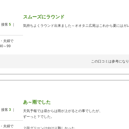
スムーズにラウンド
 接客
5
｜
気持ちよくラウンド出来ました～オオタニ広尾はこれから夏にはガ
・夫婦で
90～99
この口コミは参考になり
あ～雨でした
 接客
3
｜
天気予報では昼からは雨が上がるとの事でしたが、
ずーっと？でした。
・夫婦で
２段グリーンはやはり難しかった。