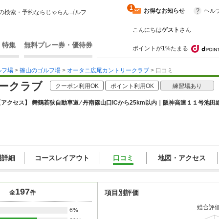
1
お得なお知らせ
ヘル
の検索・予約ならじゃらんゴルフ
こんにちは
ゲスト
さん
・特集
無料プレー券・優待券
ポイントが1%たまる
ルフ場
>
篠山のゴルフ場
>
オータニ広尾カントリークラブ
> 口コミ
ークラブ
クーポン利用OK
ポイント利用OK
練習場あり
【アクセス】 舞鶴若狭自動車道 ⁄ 丹南篠山口ICから25km以内｜阪神高速１１号池田線 
場詳細
コースレイアウト
口コミ
地図・アクセス
197
項目別評価
全
件
総合評
6%