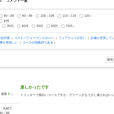
ミ コメント一覧
80～89
90～99
100～109
110～119
120～
女性
30代
40代
50代
60代
70代～
総合評価
｜
コストパフォーマンスがいい
｜
フェアウェイが広い
｜
設備が充実して
事が美味しい
｜
コースが戦略的である
）
最初
楽しかったです
 接客
3
｜
トリッキーで面白いコースですが、グリーンがもう少し速ければい
・夫婦で
90～99