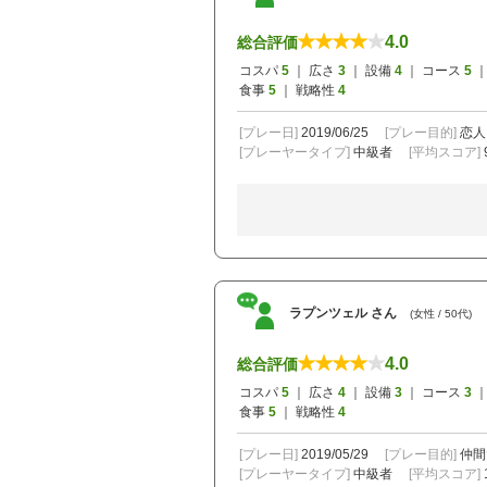
4.0
総合評価
コスパ
5
｜ 広さ
3
｜ 設備
4
｜ コース
5
｜
食事
5
｜ 戦略性
4
[プレー日]
2019/06/25
[プレー目的]
恋人
[プレーヤータイプ]
中級者
[平均スコア]
ラプンツェル さん
(女性 / 50代)
4.0
総合評価
コスパ
5
｜ 広さ
4
｜ 設備
3
｜ コース
3
｜
食事
5
｜ 戦略性
4
[プレー日]
2019/05/29
[プレー目的]
仲間
[プレーヤータイプ]
中級者
[平均スコア]