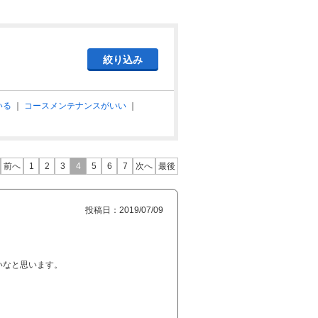
いる
｜
コースメンテナンスがいい
｜
前へ
1
2
3
4
5
6
7
次へ
最後
投稿日：2019/07/09
いなと思います。