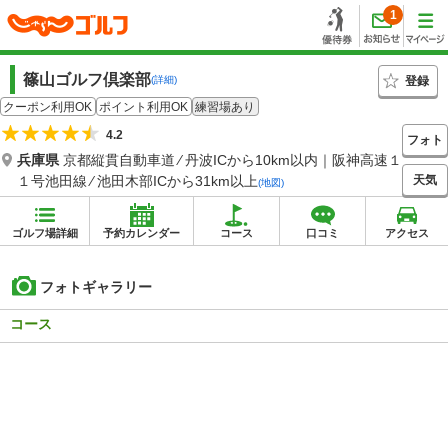
1
篠山ゴルフ倶楽部
登録
(詳細)
クーポン利用OK
ポイント利用OK
練習場あり
4.2
フォト
兵庫県
京都縦貫自動車道 ⁄ 丹波ICから10km以内｜阪神高速１
天気
１号池田線 ⁄ 池田木部ICから31km以上
(地図)
ゴルフ場詳細
予約カレンダー
コース
口コミ
アクセス
フォトギャラリー
コース