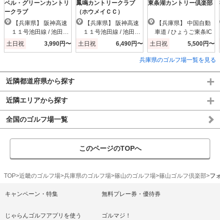
ベル・グリーンカントリ
鳳鳴カントリークラブ
東条湖カントリー倶楽部
ークラブ
（ホウメイＣＣ）
【兵庫県】 阪神高速
【兵庫県】 阪神高速
【兵庫県】 中国自動
１１号池田線 / 池田木
１１号池田線 / 池田木
車道 / ひょうご東条IC
部IC
部IC
土日祝
3,990円〜
土日祝
6,490円〜
土日祝
5,500円〜
兵庫県のゴルフ場一覧を見る
近隣都道府県から探す
近隣エリアから探す
全国のゴルフ場一覧
このページのTOPへ
TOP
近畿のゴルフ場
兵庫県のゴルフ場
篠山のゴルフ場
篠山ゴルフ倶楽部
フ
キャンペーン・特集
無料プレー券・優待券
じゃらんゴルフアプリを使う
ゴルマジ！