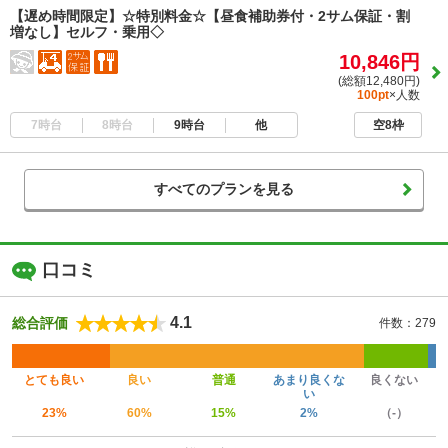
【遅め時間限定】☆特別料金☆【昼食補助券付・2サム保証・割
増なし】セルフ・乗用◇
10,846円
(総額12,480円)
100pt
×人数
7時台
8時台
9時台
他
空8枠
すべてのプランを見る
口コミ
4.1
総合評価
件数：279
とても良い
良い
普通
あまり良くな
良くない
い
23%
60%
15%
2%
（-）