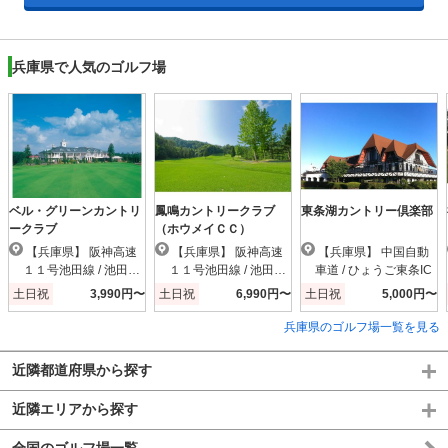
兵庫県で人気のゴルフ場
ベル・グリーンカントリ
鳳鳴カントリークラブ
東条湖カントリー倶楽部
ークラブ
（ホウメイＣＣ）
【兵庫県】 阪神高速
【兵庫県】 阪神高速
【兵庫県】 中国自動
１１号池田線 / 池田木
１１号池田線 / 池田木
車道 / ひょうご東条IC
部IC
部IC
土日祝
3,990円〜
土日祝
6,990円〜
土日祝
5,000円〜
兵庫県のゴルフ場一覧を見る
近隣都道府県から探す
近隣エリアから探す