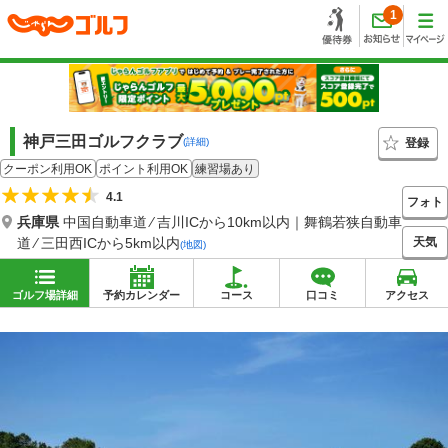
1
神戸三田ゴルフクラブ
登録
(詳細)
クーポン利用OK
ポイント利用OK
練習場あり
4.1
フォト
兵庫県
中国自動車道 ⁄ 吉川ICから10km以内｜舞鶴若狭自動車
天気
道 ⁄ 三田西ICから5km以内
(地図)
ゴルフ場詳細
予約カレンダー
コース
口コミ
アクセス