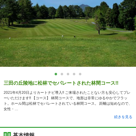
三田の丘陵地に松林でセパレートされた林間コース!!
2021年4月20日よりカートナビ導入!! ご来場されたことない方も安心してプレ
ーいただけます!! 【コース】 林間コースで、地形は非常にゆるやかでフラッ
ト。ホール間は松林でセパレートされている林間コース。 距離は短めなので、
女性・
続きを見る
基本情報