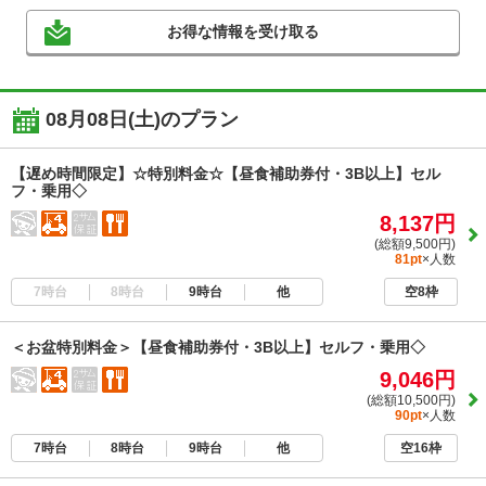
お得な情報を受け取る
08月08日(土)のプラン
【遅め時間限定】☆特別料金☆【昼食補助券付・3B以上】セル
フ・乗用◇
8,137円
(総額9,500円)
81pt
×人数
7時台
8時台
9時台
他
空8枠
＜お盆特別料金＞【昼食補助券付・3B以上】セルフ・乗用◇
9,046円
(総額10,500円)
90pt
×人数
7時台
8時台
9時台
他
空16枠