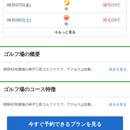
08月07日(金)
36℃
/
29℃
晴
08月08日(土)
35℃
/
28℃
晴
もっと見る
ゴルフ場の概要
昭和42年開場の神戸三田ゴルフクラブ。アクセスは自動車を利用の場合、中国自動車道・吉川インターチェンジから約15分、舞鶴若狭自動車道路・三田西インターチェンジから約10分、電車の場合はJR福知山線・相野駅よりタクシーを利用して約10分ほどです。ゴルフコースはゆるやかでフラットな林間コースで、各ホール間は松林でセパレートされ、落ち着きのある空間が広がります。クラブハウスには和・洋・中の各種料理が楽しめるレストランやラウンジ、浴場などを完備。浴場にはサウナも備えられているため、疲れた体をゆっくりと癒しながら、一日のプレーを振り返ることができます。また、清潔感あふれるパウダールームも整えられているなど、女性にもうれしい設備・環境です。
続きを見る
ゴルフ場のコース特徴
昭和42年開場の神戸三田ゴルフクラブ。アクセスは自動車を利用の場合、中国自動車道・吉川インターチェンジから約15分、舞鶴若狭自動車道路・三田西インターチェンジから約10分、電車の場合はJR福知山線・相野駅よりタクシーを利用して約10分ほどです。ゴルフコースはゆるやかでフラットな林間コースで、各ホール間は松林でセパレートされ、落ち着きのある空間が広がります。クラブハウスには和・洋・中の各種料理が楽しめるレストランやラウンジ、浴場などを完備。浴場にはサウナも備えられているため、疲れた体をゆっくりと癒しながら、一日のプレーを振り返ることができます。また、清潔感あふれるパウダールームも整えられているなど、女性にもうれしい設備・環境です。
続きを見る
今すぐ予約できるプランを見る