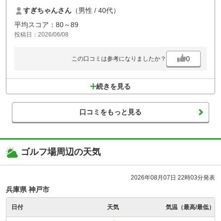
残念の点はラフが深すぎる、伸び伸びでした。
すぎちゃんさん
（男性 / 40代）
海外のトーナメントコースかってくらい。今から刈り取るのかな？？
初心者や、女性には不向きと言うか打てないし、出せないと思います。
平均スコア：80～89
前の組の方がやたらとボール探しをしていて後ろから見ていたらイラっ
投稿日：2026/06/08
としましたが、実際にコースを回って見てなるほど…。
ラフが深すぎてボールを探すのが絶望的に無理な状況でした。
ラフに入ると間違いなくボールが見つかりません。それくらい深すぎ
0
この口コミは参考になりましたか？
る。あればどーにかして欲しい。
せっかく楽しいゴルフがOBでもないのに新たにボールを用意しないとい
けない状況はかなりイライラしたし、探す時間がかなり無駄でした。
続きを見る
プロでもないので全てをフェアウェイに乗せるのは無理です。あと、お
風呂がぬる過ぎでした。
ご飯は美味しかったです。
口コミをもっと見る
ゴルフ場周辺の天気
2026年08月07日 22時03分発表
兵庫県 神戸市
日付
天気
気温（最高/最低）