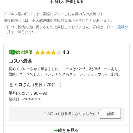
詳しい評価を見る
※ゴルフ場の口コミは、実際にプレーした会員の方の投稿です。
※投稿内容には、個人的趣味や主観的な表現を含むことがあります。
※口コミ投稿の掟に反するものは掲載しておりません。詳細は、
口コミ投稿の
掟
をご覧ください。
4.0
総合評価
コスパ最高
初めてプレーさせて頂きました。コースはパー5、3が各6コースあり、
面白いコースでした。メンテナンスもグリーン、フェアウェイは比較的
良く整備され気持ち良くラウンド出来ました。クラブハウスは古さを感
ヒロさん
（男性 / 70代～）
じましたが、庶民的で気楽に回れるコースだと思います。このコースな
らコスパは良い方と思います。コース中の自販機に酒類しかなかったと
平均スコア：90～99
ころがあり、清涼飲料も入れてほしかったのでよろしくお願いします。
投稿日：2026/07/26
また、利用させて頂こうと思います。
0
この口コミは参考になりましたか？
続きを見る