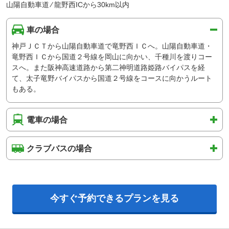
山陽自動車道 ⁄ 龍野西ICから30km以内
車の場合
神戸ＪＣＴから山陽自動車道で竜野西ＩＣへ。山陽自動車道・
竜野西ＩＣから国道２号線を岡山に向かい、千種川を渡りコー
スへ。また阪神高速道路から第二神明道路姫路バイパスを経
て、太子竜野バイパスから国道２号線をコースに向かうルート
もある。
電車の場合
クラブバスの場合
今すぐ予約できるプランを見る