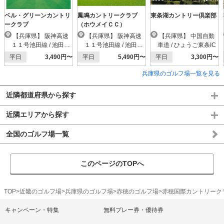
ベル・グリーンカントリ
鳳鳴カントリークラブ
東条湖カントリー倶楽部
ークラブ
（ホウメイＣＣ）
【兵庫県】 阪神高速
【兵庫県】 阪神高速
【兵庫県】 中国自動
１１号池田線 / 池田木
１１号池田線 / 池田木
車道 / ひょうご東条IC
部IC
部IC
平日
3,490円〜
平日
5,490円〜
平日
3,300円〜
兵庫県のゴルフ場一覧を見る
近隣都道府県から探す
近隣エリアから探す
全国のゴルフ場一覧
このページのTOPへ
TOP
近畿のゴルフ場
兵庫県のゴルフ場
赤穂のゴルフ場
赤穂国際カントリーク
キャンペーン・特集
無料プレー券・優待券