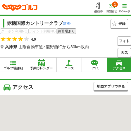
1
赤穂国際カントリークラブ
登録
(詳細)
クーポン利用NG
ポイント利用NG
練習場あり
4.0
フォト
兵庫県
山陽自動車道 ⁄ 龍野西ICから30km以内
天気
ゴルフ場詳細
予約カレンダー
コース
口コミ
アクセス
アクセス
地図アプリで見る