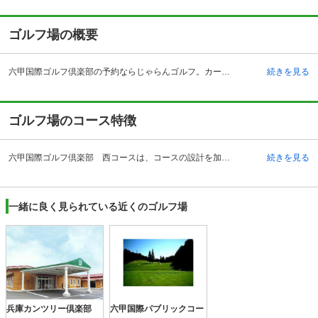
ゴルフ場の概要
六甲国際ゴルフ倶楽部の予約ならじゃらんゴルフ。カートの有無や利用税、キャンセル料、ナイター設備、駐車場などのコース情報はもちろん、口コミ、フォトギャラリーなどコースの難易度や攻略に役立つ情報充実、予約する度にポイントが貯まるのでお得にゴルフをお楽しみ頂けます。 六甲国際ゴルフ倶楽部 西コースは、兵庫県 神戸市北区山田町にあるゴルフ場です。関西圏からのアクセスも良く、有名なコンペも開催されるコースです。自動車の場合、阪神高速道路北神戸線の箕谷インターチェンジから約10分程度、神戸淡路鳴門自動車道の神戸北インターチェンジから約10分程度です。 六甲国際ゴルフ倶楽部 西コースは、施設面も充実しています。1,400坪のクラブハウスを中心にレストランやバスルーム、カフェなどの設備があります。特にクラブハウスは、スペイン風の格調高いデザインと落ち着いた雰囲気が、プレー前の緊張感を和らげてくれます。また、コース途中にあるレストハウスにはパウダールームが完備され、食事も楽しむことができます。
続きを見る
ゴルフ場のコース特徴
六甲国際ゴルフ倶楽部 西コースは、コースの設計を加藤福一氏が行い、ジャック二クラウス氏が監修したコースになっています。自然の特徴や景観を生かしたレイアウトやアンジュレーションの変化を付け、飽きの来ない、戦略を楽しむことができるコースです。またプレーヤーの多彩なテクニックを披露し、攻略のためのテクニカル面での向上がはかれ、18ホールすべてがゴルファーのチャレンジ精神をかきたてます。3番ホールではショートカットでハイスコアを狙いやすいように感じますが、風の影響を計算に入れ、グリーン右側のOBにも注意を払う必要がある戦略性のあるホールです。さらに17番ホールでは風の影響に加えてグリーン右側に池もあり、緊張感のあるコースです。
続きを見る
一緒に良く見られている近くのゴルフ場
兵庫カンツリー倶楽部
六甲国際パブリックコー