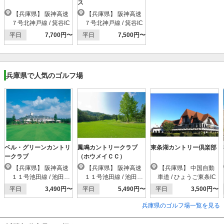
ス
【兵庫県】 阪神高速
【兵庫県】 阪神高速
７号北神戸線 / 箕谷IC
７号北神戸線 / 箕谷IC
平日
7,700円〜
平日
7,500円〜
兵庫県で人気のゴルフ場
ベル・グリーンカントリ
鳳鳴カントリークラブ
東条湖カントリー倶楽部
ークラブ
（ホウメイＣＣ）
【兵庫県】 阪神高速
【兵庫県】 阪神高速
【兵庫県】 中国自動
１１号池田線 / 池田木
１１号池田線 / 池田木
車道 / ひょうご東条IC
部IC
部IC
平日
3,490円〜
平日
5,490円〜
平日
3,500円〜
兵庫県のゴルフ場一覧を見る