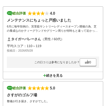
4.0
総合評価
メンテナンスにちょっと戸惑いました
6月に毎年恒例の、宮里藍サントリーレディースオープン開催の為、芝
の養成なのかティーグランドやグリーン周りが何時もと違って近かった
りアプローチがしにくかったのがちょっと問題有りでした！！
タイガーバレーさん
（男性 / 60代）
平均スコア：110～119
投稿日：2026/05/28
0
この口コミは参考になりましたか？
続きを見る
5.0
総合評価
さすがのゴルフ場
整備が行き届き、さすがでした。