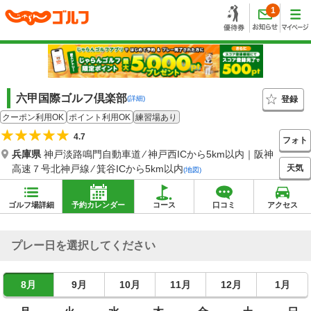
1
六甲国際ゴルフ倶楽部
登録
(詳細)
クーポン利用OK
ポイント利用OK
練習場あり
4.7
フォト
兵庫県
神戸淡路鳴門自動車道 ⁄ 神戸西ICから5km以内｜阪神
天気
高速７号北神戸線 ⁄ 箕谷ICから5km以内
(地図)
ゴルフ場詳細
予約カレンダー
コース
口コミ
アクセス
プレー日を選択してください
8月
9月
10月
11月
12月
1月