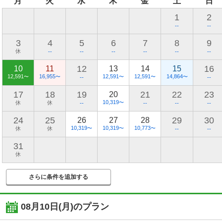
月
火
水
木
金
土
日
1
2
--
--
3
4
5
6
7
8
9
休
--
--
--
--
--
--
12
16
10
11
13
14
15
12,591
16,955
12,591
12,591
14,864
〜
〜
〜
〜
〜
--
--
17
18
19
21
22
23
20
10,319
休
休
〜
--
--
--
--
24
25
29
30
26
27
28
10,319
10,319
10,773
休
休
〜
〜
〜
--
--
31
休
さらに条件を追加する
08月10日(月)
のプラン