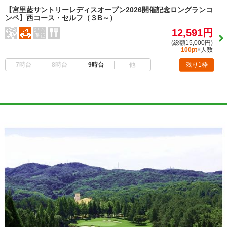
【宮里藍サントリーレディスオープン2026開催記念ロングランコ
ンペ】西コース・セルフ（３B～）
12,591円
(総額15,000円)
100pt
×人数
7時台
8時台
9時台
他
残り1枠