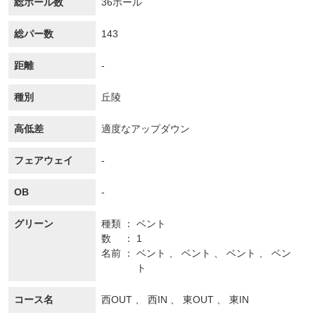
総ホール数
36ホール
総パー数
143
距離
-
種別
丘陵
高低差
適度なアップダウン
フェアウェイ
-
OB
-
グリーン
種類
ベント
数
1
名前
ベント 、 ベント 、 ベント 、 ベン
ト
コース名
西OUT 、 西IN 、 東OUT 、 東IN