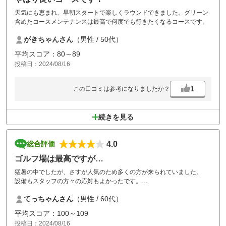
天気にも恵まれ、早朝スタートで楽しくラウンドできました。グリーン
含めたコースメンテナンスは最高で何度でも行きたくなるコースです。
がきちゃんさん
（男性 / 50代）
平均スコア：80～89
投稿日：2024/08/16
1
この口コミは参考になりましたか？
続きを見る
4.0
総合評価
ゴルフ場は最高ですが…
猛暑の中でしたが、さすが人気のため多くの方が来られていました。
設備もスタッフの方々の応対もよかったです。
ただ後ろの組がまだ250ヤードのブラッグのとこで2打目を打つ前に打ち
てっちゃんさん
（男性 / 60代）
込んできたのが残念でした。
いいゴルフ場で残念でした。
平均スコア：100～109
投稿日：2024/08/16