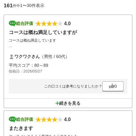
161
1〜30件表示
件中
4.0
総合評価
コースは概ね満足していますが
コースは概ね満足しています
駐車場は狭いです
ワクワクさん
（男性 / 60代）
最近車が大型化していますので何とかしていただきたいです
平均スコア：80～89
後 レストランの味が情けない
投稿日：2026/05/27
もう少し繊細でオシャレな感じにして下さい
宜しくお願いします
0
この口コミは参考になりましたか？
続きを見る
4.0
総合評価
またきます