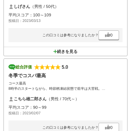
とはなりません。
しげさん
（男性 / 50代）
バンカーも多く、しかも効いているので、簡単には
グリーンに乗せさせてくれません。
平均スコア：100～109
またグリーンも平日だからかかなり厳しいめのカップ
投稿日：2023/03/13
位置だった感じです。
非常に良いコースでしたが、後ろの組の打ち込みには参りました。
平日で混んでもないので、もっとゆったり回りたいと
0
この口コミは参考になりましたか？
思いました。
続きを見る
5.0
総合評価
冬季でコスパ最高
コース最高
8時半のスタートながら、時節柄凍結状態で前半は大苦戦。
後半ようやくコンディション良になり、満足。
こちら雄二郎さん
（男性 / 70代～）
若い時は気にならなかったコースのアップダウンが70を過ぎて足にきた
が、春には再度挑戦したい。
平均スコア：90～99
投稿日：2023/02/07
0
この口コミは参考になりましたか？