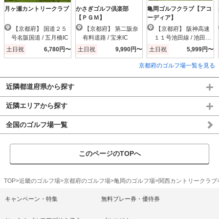
月ヶ瀬カントリークラブ
かさぎゴルフ倶楽部
亀岡ゴルフクラブ【アコ
【ＰＧＭ】
ーディア】
【京都府】 国道２５
【京都府】 第二阪奈
【京都府】 阪神高速
号名阪国道 / 五月橋IC
有料道路 / 宝来IC
１１号池田線 / 池田木
部IC
土日祝
6,780円〜
土日祝
9,990円〜
土日祝
5,999円〜
京都府のゴルフ場一覧を見る
近隣都道府県から探す
近隣エリアから探す
全国のゴルフ場一覧
このページのTOPへ
TOP
近畿のゴルフ場
京都府のゴルフ場
亀岡のゴルフ場
関西カントリークラブ
キャンペーン・特集
無料プレー券・優待券