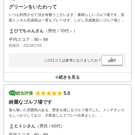
グリーンをいたわって
いつも利用させて頂き有難うございます。素晴らしいゴルフ場です。箕
面トンネル完成前は一度もプレーせず、しかし完成後近いゴルフ場とな
りちょくちょく利用させて貰っています。
ひでちゃんさん
（男性 / 70代～）
残念なのはピッチマークが直されていないこと。打ち下ろしホールでは
常に複数箇所修正しなければいけない状態です。グリーンオンすると嬉
平均スコア：90～99
しくて忘れてしまうのかなぁ？
投稿日：2023/07/20
0
この口コミは参考になりましたか？
続きを見る
5.0
総合評価
綺麗なゴルフ場です
落ち着いた雰囲気のある、歴史を感じるゴルフ場でした。メンテナンス
もしっかりしており、大変楽しんでプレー出来ました。
ありがとうごさいました。
ヒトシさん
（男性 / 60代）
平均スコア：80～89