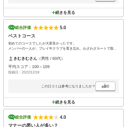
続きを見る
5.0
総合評価
ベストコース
初めてのコースでしたが大変良かったです。
メンバーの一人が、プレイ中クラブを置き忘れ、わざわざカートで取り
に行って貰ったのには感激！
きむきむさん
（男性 / 60代）
また行きたいです。
平均スコア：100～109
投稿日：2022/12/18
0
この口コミは参考になりましたか？
続きを見る
4.0
総合評価
マナーの悪い人が多い？