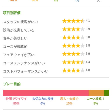
40%
60%
（-）
（-）
（-）
項目別評価
4.1
スタッフの接客がいい
3.9
設備が充実している
3.8
食事が美味しい
3.8
コースが戦略的
3.9
フェアウェイが広い
4.4
コースメンテナンスがいい
4.0
コストパフォーマンスがいい
プレー目的
仲間でワイワイ
大切な方の接待
恋人・夫婦で
コース攻略！
85%
0%
15%
5%