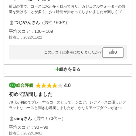
前日の雨で、コースは水が多く残っており、カジュアルウォーターの救
済を受けることが多く、少々時間が掛かってしまいましたが楽しくプレ
イ出来ました、ただ、前の組のプレイが異常に遅くされに時間が掛かっ
つじやんさん
（男性 / 60代）
たのが残念です。
平均スコア：100～109
投稿日：2022/11/22
0
この口コミは参考になりましたか？
続きを見る
4.0
総合評価
初めて訪問しました
70代が初めてプレーするコースとして、シニア、レディースに優しいフ
ラットなコースと聞きお邪魔しましたが、かなりアップダウンがきつ
く、カートが無ければラウンドできなかったコースでした。
cinqさん
（男性 / 70代～）
しかし名門クラブの風格がありハウス内、コースメンテはかなり良かっ
たです。
平均スコア：90～99
この辺りは山ばかりですので、コースレイアウトには辛抱するのかな
投稿日：2022/10/01
あ、と思い帰路につきました。