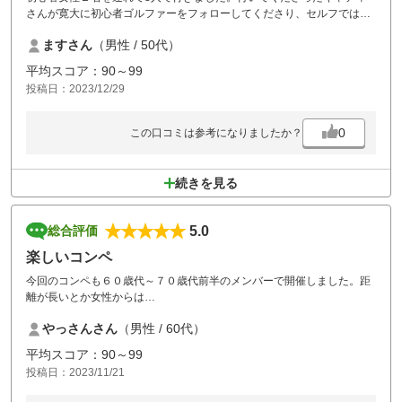
さんが寛大に初心者ゴルファーをフォローしてくださり、セルフでは到
底無理なくらいとても気持ちよくプレーできました。
ますさん
（男性 / 50代）
コースも攻めがいがあり、純粋に楽しめました。
平均スコア：90～99
女性的には、ミドルやロングでも、レディースティー（赤）の位置がレ
投稿日：2023/12/29
ギュラーティー（白）と10ヤードも差が無いホールもありました。
唯一、改善して欲しいと思ったのは、朝のチェックイン直後のロッカー
0
この口コミは参考になりましたか？
で何人も近くにいて、落ち着いて着替えや準備がしにくかったので、う
まく適度に間隔を空けてくれるとうれしいです。
続きを見る
5.0
総合評価
楽しいコンペ
今回のコンペも６０歳代～７０歳代前半のメンバーで開催しました。距
離が長いとか女性からは
レギュラーティーとレディースティーの差がないとクレームを聴きまし
やっさんさん
（男性 / 60代）
あが皆んな楽しくプレーを
して頂きました。また、来年エントリーさせて頂きます。
平均スコア：90～99
投稿日：2023/11/21