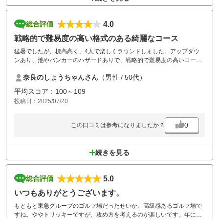
4.0
総合評価
戦略的で難易度の高い格式のある綺麗なコース
猛暑でしたが、標高高く、4人で楽しくラウンドしました。アップダウ
ンあり、池やバンカーのハザードありで、戦略的で難易度の高いコース
です。17番ミドルホールはグリーン近くまで左池が続き、池に入れると
奈良のしょうちゃんさん
（男性 / 50代）
ワンペナで無くOBというのはなかなか経験したことのホールです。この
コースで良いスコア出すには精度の高いショットが必要と痛感しまし
平均スコア：100～109
た。また、チャレンジします。
投稿日：2025/07/20
0
この口コミは参考になりましたか？
続きを見る
5.0
総合評価
いつもありがとうございます。
もともと東急グループのゴルフ場だったせいか、高級感あるゴルフ場で
すね。ややトリッキーですが、攻め方を考えるのが楽しいです。年に