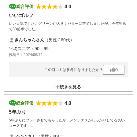
4.0
総合評価
いいゴルフ
いい天気でした。グリーンが大きくパターに苦労しましたが、今年初め
て80前半でした。
きんちゃんさん
（男性 / 60代）
平均スコア：90～99
投稿日：2024/06/14
0
この口コミは参考になりましたか？
続きを見る
4.0
総合評価
5年ぶり
5年ぶりにプレーさせてもらったが、メンテナスがしっかりしてる良い
コースです。
食事もかなり美味しく、スタッフ皆さん親切で落とし物したことを伝え
a*s*s*iさん
（男性 / 40代）
ると、カートで探しにいってくれました。