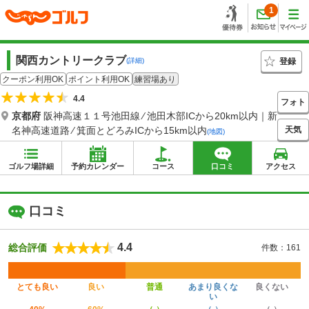
1
関西カントリークラブ
登録
(詳細)
クーポン利用OK
ポイント利用OK
練習場あり
4.4
フォト
京都府
阪神高速１１号池田線 ⁄ 池田木部ICから20km以内｜新
天気
名神高速道路 ⁄ 箕面とどろみICから15km以内
(地図)
ゴルフ場詳細
予約カレンダー
コース
口コミ
アクセス
口コミ
4.4
総合評価
件数：161
とても良い
良い
普通
あまり良くな
良くない
い