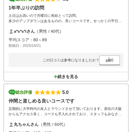
1年半ぶりの訪問
土日はお高いので月曜日に有給とって訪問。
多少のアップダウンはあるものの、良いコースです。せっかくの平日ラ
ウンドだったが、前組の中年～若めの四人組が超スロープレー。。
a*s*s*iさん
（男性 / 40代）
下手なのは仕方ないが、せめて急ぐ感じは出して欲しい。マーシャルも
回ってくることなく、注意くらいしてほしい、いいコースなのに少し残
平均スコア：80～89
念な気分になりました。
投稿日：2025/10/21
0
この口コミは参考になりましたか？
続きを見る
5.0
総合評価
仲間と楽しめる良いコースです
定期的に大学時代の友人とラウンドさせて頂いております。居住の大阪
からもアクセス良く、コースも手入れされており、スタッフもみなさん
感じ良く、いつも楽しくプレー出来ております。引き続き宜しくお願い
丸ちゃんさん
（男性 / 60代）
いたします。