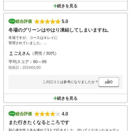
続きを見る
5.0
総合評価
冬場のグリーンはやはり凍結してしまいますね。
冬場ですが、コースはキレイに
管理されていました。
(最初の2ホールぐらいはグリーン凍ってましたが)
ごえさん
（男性 / 30代）
ブラインドホールも少なく、
平均スコア：90～99
まわりやすかったです。
投稿日：2024/01/30
また、混み具合も無く、
ストレスフリーでラウンド出来ました。
0
この口コミは参考になりましたか？
続きを見る
4.0
総合評価
また行きたくなるところです
初心者女性２名を連れて3人で行きました。付いてくださったキャディ