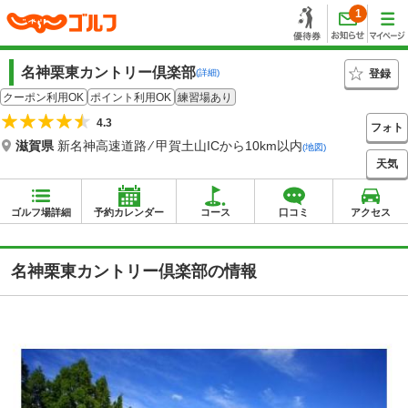
1
名神栗東カントリー倶楽部
登録
(詳細)
クーポン利用OK
ポイント利用OK
練習場あり
4.3
フォト
滋賀県
新名神高速道路 ⁄ 甲賀土山ICから10km以内
(地図)
天気
ゴルフ場詳細
予約カレンダー
コース
口コミ
アクセス
名神栗東カントリー倶楽部の情報