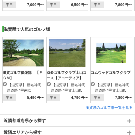
平日
7,000円〜
平日
6,500円〜
平日
7,800円〜
滋賀県で人気のゴルフ場
滋賀ゴルフ倶楽部 【Ｐ
双鈴ゴルフクラブ土山コ
コムウッドゴルフクラブ
ＧＭ】
ース【アコーディア】
【滋賀県】 新名神高
【滋賀県】 新名神高
【滋賀県】 新名神高
速道路 / 甲南IC
速道路 / 甲賀土山IC
速道路 / 甲賀土山IC
平日
5,490円〜
平日
4,790円〜
平日
7,800円〜
滋賀県のゴルフ場一覧を見る
近隣都道府県から探す
近隣エリアから探す