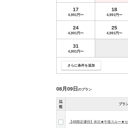
17
18
4,991円〜
4,991円〜
24
25
4,991円〜
4,991円〜
31
4,991円〜
さらに条件を追加
08月09日
のプラン
比
プラ
較
【4B限定優待】休日★午後スルー★