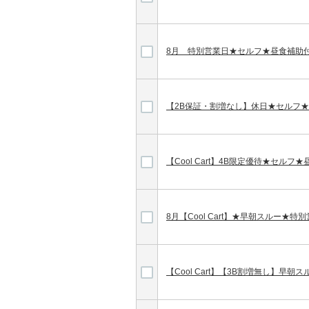
8月 特別営業日★セルフ★昼食補助
【2B保証・割増なし】休日★セルフ
【Cool Cart】4B限定優待★セルフ
8月【Cool Cart】★早朝スルー★
【Cool Cart】【3B割増無し】早