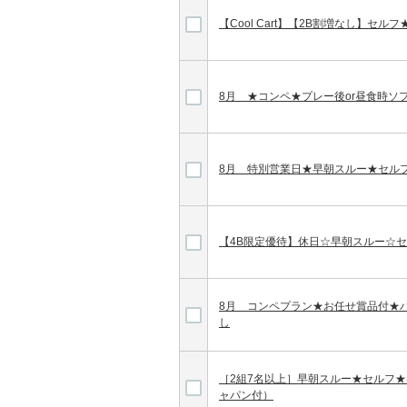
【Cool Cart】【2B割増なし】セル
8月 ★コンペ★プレー後or昼食時ソ
8月 特別営業日★早朝スルー★セル
【4B限定優待】休日☆早朝スルー☆
8月 コンペプラン★お任せ賞品付★パ
し
［2組7名以上］早朝スルー★セルフ
ャパン付）