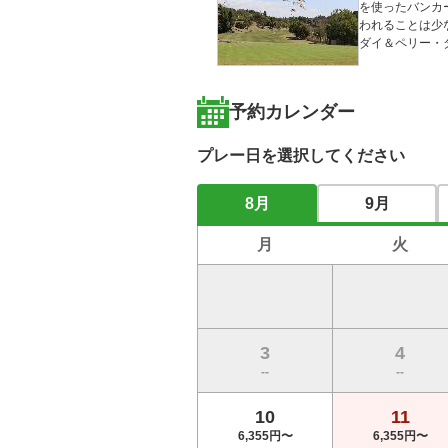
を使ったバンカ
われることは少
ダイ＆ペリー・
予約カレンダー
プレー日を選択してください
8月
9月
月
火
3
4
--
--
10
11
6,355円〜
6,355円〜