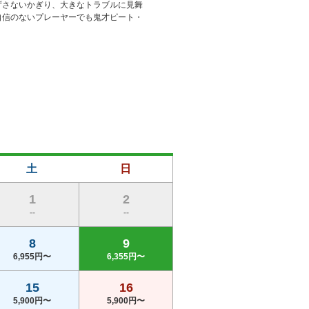
ずさないかぎり、大きなトラブルに見舞
自信のないプレーヤーでも鬼才ピート・
土
日
1
2
--
--
8
9
6,955円〜
6,355円〜
15
16
5,900円〜
5,900円〜