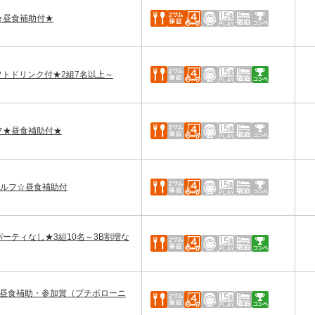
フ★昼食補助付★
フトドリンク付★2組7名以上～
フ★昼食補助付★
セルフ☆昼食補助付
ーティなし★3組10名～3B割増な
★昼食補助・参加賞（プチボローニ