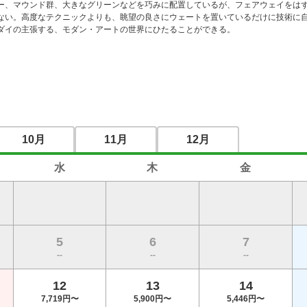
ー、マウンド群、大きなグリーンなどを巧みに配置しているが、フェアウェイをは
ない。高度なテクニックよりも、眺望の良さにウェートを置いているだけに技術に
ダイの主張する、モダン・アートの世界にひたることができる。 
10月
11月
12月
水
木
金
5
6
7
--
--
--
12
13
14
7,719円〜
5,900円〜
5,446円〜