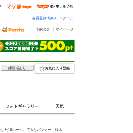
プ
会員登録(無料)
ログイン
予約照会
マイページ
練習場あり
お気に入り登録
フォトギャラリー
天気
した18ホール。広大なバンカー、枕木