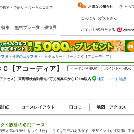
1
お得なお知らせ
ヘル
の検索・予約ならじゃらんゴルフ
こんにちは
ゲスト
さん
・特集
無料プレー券・優待券
ポイントが1%たまる
ルフ場
>
可児のゴルフ場
> 小萱チェリークリークＣＣ【アコーディア】
ＣＣ【アコーディア】
クーポン利用OK
ポイント利用OK
アクセス】 東海環状自動車道 ⁄ 可児御嵩ICから10km以内
地図・ルート確認
場詳細
コースレイアウト
口コミ
地図・アクセス
・ダイ設計の名門コース
形美と高い戦略性をつくりだすことでは定評のあるダイ・デザイン社が接待用に工夫