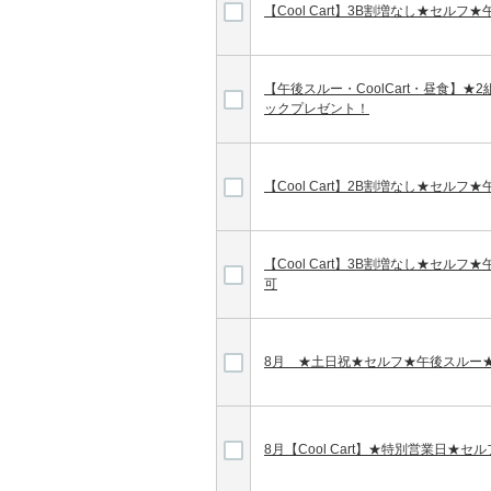
【Cool Cart】3B割増なし★セル
【午後スルー・CoolCart・昼食】★2組
ックプレゼント！
【Cool Cart】2B割増なし★セル
【Cool Cart】3B割増なし★セル
可
8月 ★土日祝★セルフ★午後スルー
8月【Cool Cart】★特別営業日★