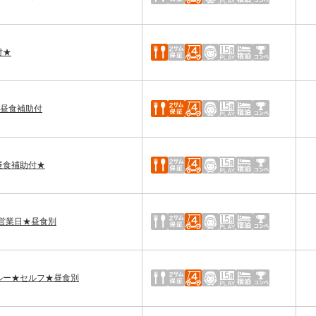
付★
★昼食補助付
★昼食補助付★
特別営業日★昼食別
朝スルー★セルフ★昼食別