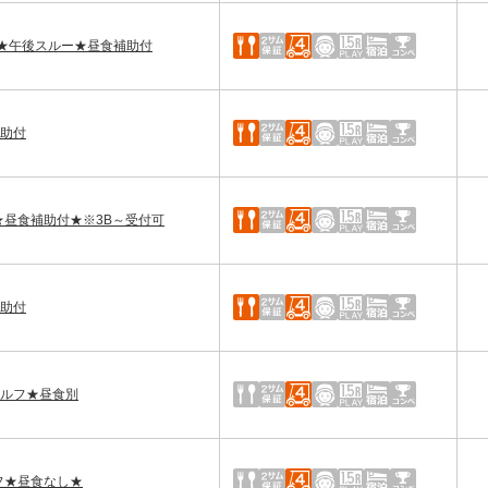
ルフ★午後スルー★昼食補助付
補助付
ルフ★昼食補助付★※3B～受付可
補助付
セルフ★昼食別
フ★昼食なし★